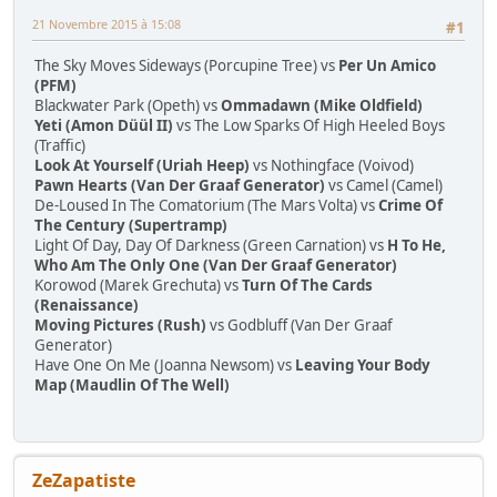
21 Novembre 2015 à 15:08
#1
The Sky Moves Sideways (Porcupine Tree) vs
Per Un Amico
(PFM)
Blackwater Park (Opeth) vs
Ommadawn (Mike Oldfield)
Yeti (Amon Düül II)
vs The Low Sparks Of High Heeled Boys
(Traffic)
Look At Yourself (Uriah Heep)
vs Nothingface (Voivod)
Pawn Hearts (Van Der Graaf Generator)
vs Camel (Camel)
De-Loused In The Comatorium (The Mars Volta) vs
Crime Of
The Century (Supertramp)
Light Of Day, Day Of Darkness (Green Carnation) vs
H To He,
Who Am The Only One (Van Der Graaf Generator)
Korowod (Marek Grechuta) vs
Turn Of The Cards
(Renaissance)
Moving Pictures (Rush)
vs Godbluff (Van Der Graaf
Generator)
Have One On Me (Joanna Newsom) vs
Leaving Your Body
Map (Maudlin Of The Well)
ZeZapatiste