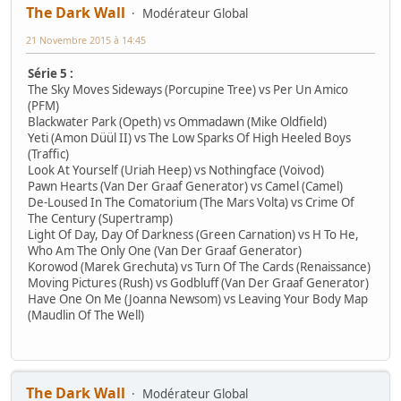
The Dark Wall
Modérateur Global
21 Novembre 2015 à 14:45
Série 5 :
The Sky Moves Sideways (Porcupine Tree) vs Per Un Amico
(PFM)
Blackwater Park (Opeth) vs Ommadawn (Mike Oldfield)
Yeti (Amon Düül II) vs The Low Sparks Of High Heeled Boys
(Traffic)
Look At Yourself (Uriah Heep) vs Nothingface (Voivod)
Pawn Hearts (Van Der Graaf Generator) vs Camel (Camel)
De-Loused In The Comatorium (The Mars Volta) vs Crime Of
The Century (Supertramp)
Light Of Day, Day Of Darkness (Green Carnation) vs H To He,
Who Am The Only One (Van Der Graaf Generator)
Korowod (Marek Grechuta) vs Turn Of The Cards (Renaissance)
Moving Pictures (Rush) vs Godbluff (Van Der Graaf Generator)
Have One On Me (Joanna Newsom) vs Leaving Your Body Map
(Maudlin Of The Well)
The Dark Wall
Modérateur Global