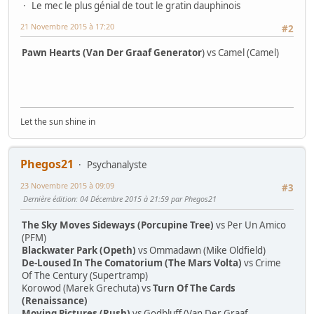
Le mec le plus génial de tout le gratin dauphinois
21 Novembre 2015 à 17:20
#2
Pawn Hearts (Van Der Graaf Generator
) vs Camel (Camel)
Let the sun shine in
Phegos21
Psychanalyste
23 Novembre 2015 à 09:09
#3
Dernière édition
: 04 Décembre 2015 à 21:59 par Phegos21
The Sky Moves Sideways (Porcupine Tree)
vs Per Un Amico
(PFM)
Blackwater Park (Opeth)
vs Ommadawn (Mike Oldfield)
De-Loused In The Comatorium (The Mars Volta)
vs Crime
Of The Century (Supertramp)
Korowod (Marek Grechuta) vs
Turn Of The Cards
(Renaissance)
Moving Pictures (Rush)
vs Godbluff (Van Der Graaf