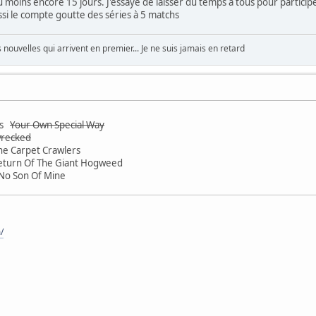
 moins encore 15 jours. J'essaye de laisser du temps à tous pour particip
ussi le compte goutte des séries à 5 matchs
nouvelles qui arrivent en premier... Je ne suis jamais en retard
s
Your Own Special Way
wrecked
e Carpet Crawlers
turn Of The Giant Hogweed
No Son Of Mine
/