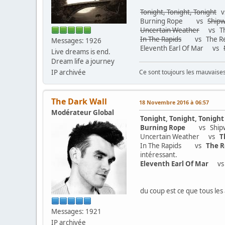
Tonight, Tonight, Tonight
vs
Burning Rope vs
Ship
Uncertain Weather
vs The
In The Rapids
vs The Retu
Messages: 1926
Eleventh Earl Of Mar vs
Live dreams is end.
Dream life a journey
IP archivée
Ce sont toujours les mauvaises 
The Dark Wall
18 Novembre 2016 à 06:57
Modérateur Global
Tonight, Tonight, Tonight
Burning Rope
vs Shipwre
Uncertain Weather vs
T
In The Rapids vs
The R
intéressant.
Eleventh Earl Of Mar
vs No
du coup est ce que tous les
Messages: 1921
IP archivée