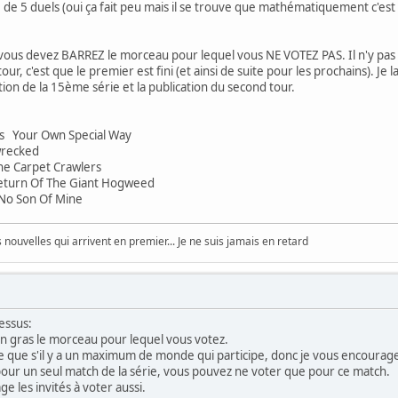
 de 5 duels (oui ça fait peu mais il se trouve que mathématiquement c'est m
vous devez BARREZ le morceau pour lequel vous NE VOTEZ PAS. Il n'y pas de
our, c'est que le premier est fini (et ainsi de suite pour les prochains). Je l
tion de la 15ème série et la publication du second tour.
vs Your Own Special Way
recked
e Carpet Crawlers
turn Of The Giant Hogweed
No Son Of Mine
nouvelles qui arrivent en premier... Je ne suis jamais en retard
essus:
n gras le morceau pour lequel vous votez.
e que s'il y a un maximum de monde qui participe, donc je vous encourage à
our un seul match de la série, vous pouvez ne voter que pour ce match.
ge les invités à voter aussi.