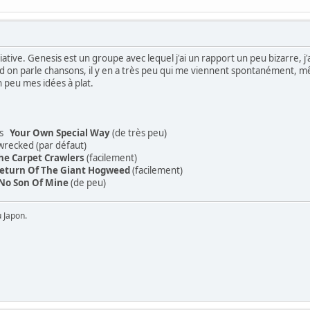
itiative. Genesis est un groupe avec lequel j'ai un rapport un peu bizarre, 
d on parle chansons, il y en a très peu qui me viennent spontanément, m
n peu mes idées à plat.
 vs
Your Own Special Way
(de très peu)
cked (par défaut)
he Carpet Crawlers
(facilement)
eturn Of The Giant Hogweed
(facilement)
No Son Of Mine
(de peu)
u Japon.