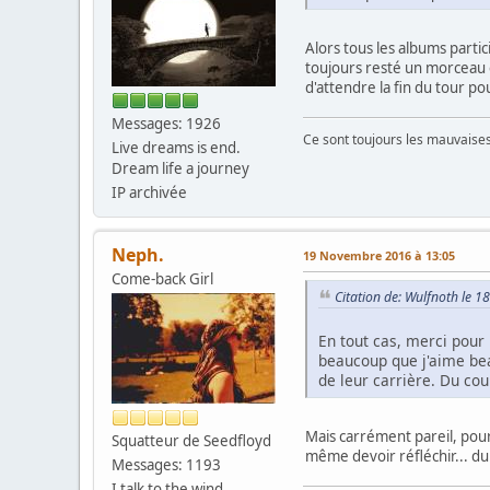
Alors tous les albums partic
toujours resté un morceau e
d'attendre la fin du tour po
Messages: 1926
Ce sont toujours les mauvaises 
Live dreams is end.
Dream life a journey
IP archivée
Neph.
19 Novembre 2016 à 13:05
Come-back Girl
Citation de: Wulfnoth le 
En tout cas, merci pour l
beaucoup que j'aime be
de leur carrière. Du cou
Mais carrément pareil, pourta
Squatteur de Seedfloyd
même devoir réfléchir... du 
Messages: 1193
I talk to the wind