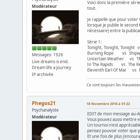
Voici donc la première série
Modérateur
tout.
Je rappelle que pour voter 
lorsque je publie le second t
nécessaire) entre la publica
Série 1:
Tonight, Tonight, Tonight 
Burning Rope vs Shipw
Messages: 1926
Uncertain Weather vs Th
Live dreams is end.
In The Rapids vs The Re
Dream life a journey
Eleventh Earl Of Mar vs 
IP archivée
Ce sont toujours les mauvaises 
Phegos21
18 Novembre 2016 à 01:22
Psychanalyste
EDIT de mon message au-d
Modérateur
Vous pouvez aussi mettre e
Un tournoi n'est appréciabl
pensez pouvoir voter que p
Et une fois de plus j'encoura