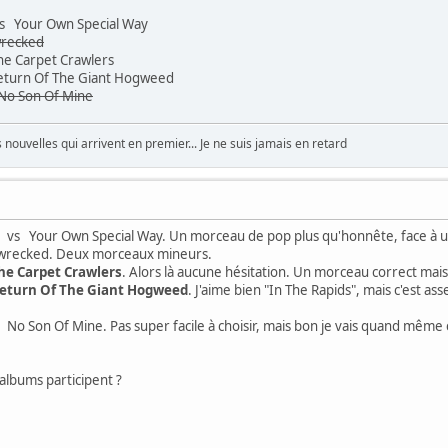
 Your Own Special Way
wrecked
 Carpet Crawlers
rn Of The Giant Hogweed
No Son Of Mine
nouvelles qui arrivent en premier... Je ne suis jamais en retard
vs Your Own Special Way. Un morceau de pop plus qu'honnête, face à u
cked. Deux morceaux mineurs.
he Carpet Crawlers
. Alors là aucune hésitation. Un morceau correct mais 
eturn Of The Giant Hogweed
. J'aime bien "In The Rapids", mais c'est as
 Son Of Mine. Pas super facile à choisir, mais bon je vais quand même ch
 albums participent ?