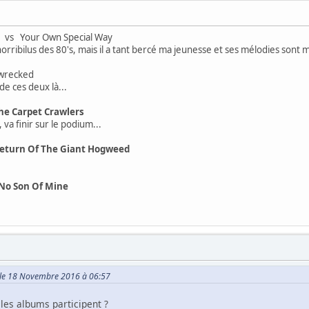
vs Your Own Special Way
 horribilus des 80's, mais il a tant bercé ma jeunesse et ses mélodies sont
recked
e ces deux là...
he Carpet Crawlers
 va finir sur le podium...
eturn Of The Giant Hogweed
No Son Of Mine
l le 18 Novembre 2016 à 06:57
les albums participent ?