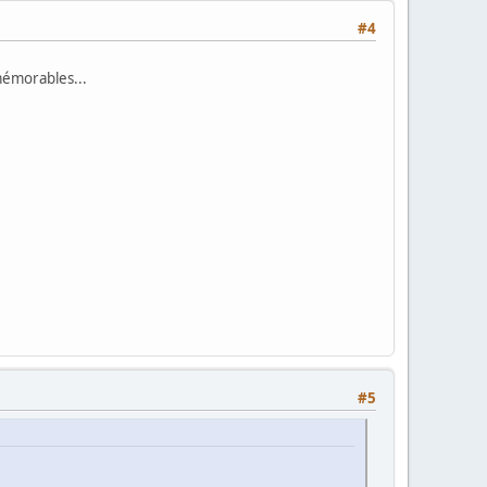
#4
 mémorables...
#5