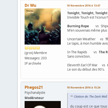
Dr Wu
18 Novembre 2016 à 13:47
Tonight, Tonight, Tonight
Invisible Touch est l'iconus
Burning Rope
vs Shipw
M'en souvenais même plus d
Uncertain Weather vs
T
Le tapis, à mon humble avis,
In The Rapids vs
The R
(gros) Membre
Sans conviction.
Messages: 203
IP archivée
Eleventh Earl Of Mar vs
Le son du début des 90's.
Phegos21
18 Novembre 2016 à 15:24
Psychanalyste
Citation de: The Dark Wal
Modérateur
du coup est ce que tous 