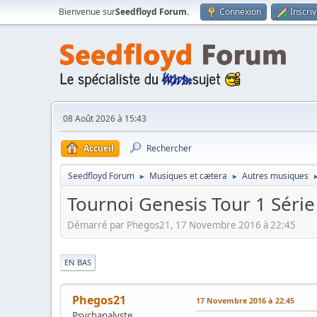
Bienvenue sur
Seedfloyd Forum
.
Connexion
Inscri
08 Août 2026 à 15:43
Accueil
Rechercher
Seedfloyd Forum
Musiques et cætera
Autres musiques
►
►
Tournoi Genesis Tour 1 Série
Démarré par Phegos21, 17 Novembre 2016 à 22:45
|
EN BAS
Phegos21
17 Novembre 2016 à 22:45
Psychanalyste