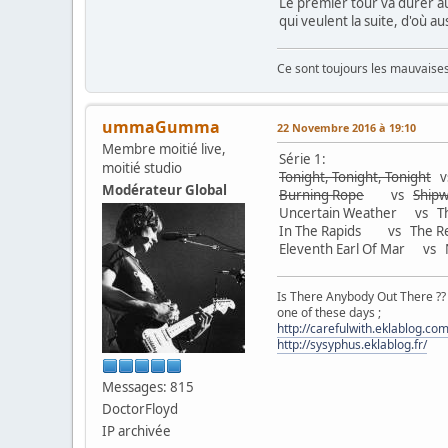
Le premier tour va durer au
qui veulent la suite, d'où a
Ce sont toujours les mauvaises 
ummaGumma
22 Novembre 2016 à 19:10
Membre moitié live,
Série 1:
moitié studio
Tonight, Tonight, Tonight
v
Modérateur Global
Burning Rope
vs
Ship
Uncertain Weather vs Th
In The Rapids vs The Re
Eleventh Earl Of Mar vs 
Is There Anybody Out There ??
one of these days ;
http://carefulwith.eklablog.com
http://sysyphus.eklablog.fr/
Messages: 815
DoctorFloyd
IP archivée