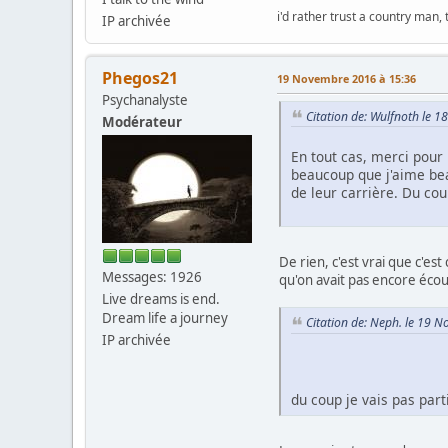
i'd rather trust a country man,
IP archivée
Phegos21
19 Novembre 2016 à 15:36
Psychanalyste
Citation de: Wulfnoth le 
Modérateur
En tout cas, merci pour l
beaucoup que j'aime be
de leur carrière. Du cou
De rien, c'est vrai que c'e
Messages: 1926
qu'on avait pas encore écou
Live dreams is end.
Dream life a journey
Citation de: Neph. le 19 
IP archivée
du coup je vais pas part