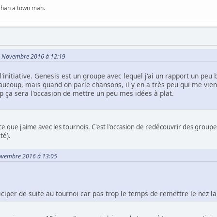
 than a town man.
18 Novembre 2016 à 12:19
'initiative. Genesis est un groupe avec lequel j'ai un rapport un peu b
aucoup, mais quand on parle chansons, il y en a très peu qui me vi
p ça sera l'occasion de mettre un peu mes idées à plat.
st ce que j'aime avec les tournois. C'est l'occasion de redécouvrir des gro
té).
Novembre 2016 à 13:05
iciper de suite au tournoi car pas trop le temps de remettre le nez l