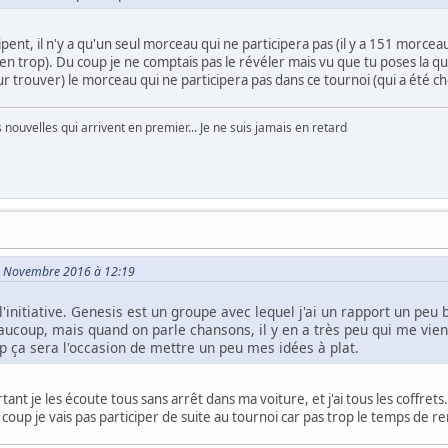
ipent, il n'y a qu'un seul morceau qui ne participera pas (il y a 151 morce
n trop). Du coup je ne comptais pas le révéler mais vu que tu poses la qu
ur trouver) le morceau qui ne participera pas dans ce tournoi (qui a été c
nouvelles qui arrivent en premier... Je ne suis jamais en retard
18 Novembre 2016 à 12:19
'initiative. Genesis est un groupe avec lequel j'ai un rapport un peu b
aucoup, mais quand on parle chansons, il y en a très peu qui me vi
p ça sera l'occasion de mettre un peu mes idées à plat.
nt je les écoute tous sans arrêt dans ma voiture, et j'ai tous les coffrets. 
coup je vais pas participer de suite au tournoi car pas trop le temps de re