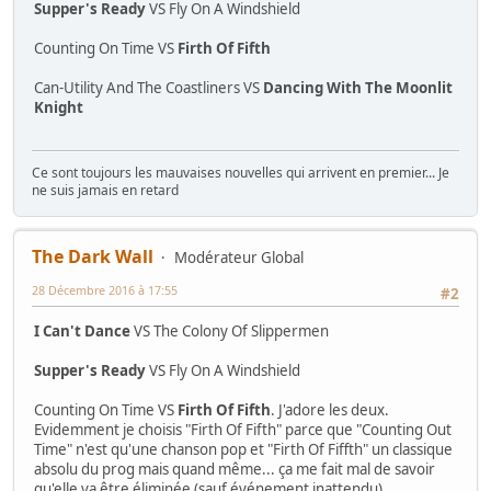
Supper's Ready
VS Fly On A Windshield
Counting On Time VS
Firth Of Fifth
Can-Utility And The Coastliners VS
Dancing With The Moonlit
Knight
Ce sont toujours les mauvaises nouvelles qui arrivent en premier... Je
ne suis jamais en retard
The Dark Wall
Modérateur Global
28 Décembre 2016 à 17:55
#2
I Can't Dance
VS The Colony Of Slippermen
Supper's Ready
VS Fly On A Windshield
Counting On Time VS
Firth Of Fifth
. J'adore les deux.
Evidemment je choisis "Firth Of Fifth" parce que "Counting Out
Time" n'est qu'une chanson pop et "Firth Of Fiffth" un classique
absolu du prog mais quand même... ça me fait mal de savoir
qu'elle va être éliminée (sauf événement inattendu)