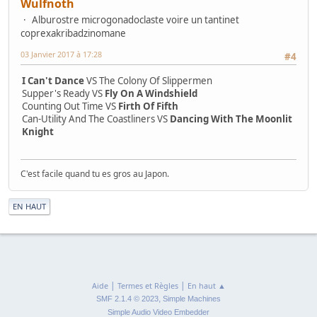
Wulfnoth
Alburostre microgonadoclaste voire un tantinet
coprexakribadzinomane
03 Janvier 2017 à 17:28
#4
I Can't Dance
VS The Colony Of Slippermen
Supper's Ready VS
Fly On A Windshield
Counting Out Time VS
Firth Of Fifth
Can-Utility And The Coastliners VS
Dancing With The Moonlit
Knight
C'est facile quand tu es gros au Japon.
|
EN HAUT
|
|
Aide
Termes et Règles
En haut ▲
,
SMF 2.1.4 © 2023
Simple Machines
Simple Audio Video Embedder