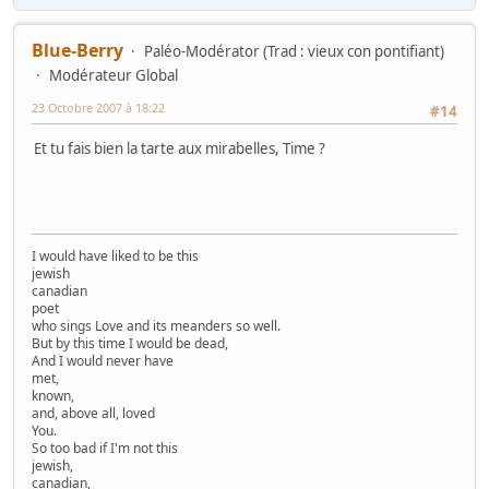
Blue-Berry
Paléo-Modérator (Trad : vieux con pontifiant)
Modérateur Global
23 Octobre 2007 à 18:22
#14
Et tu fais bien la tarte aux mirabelles, Time ?
I would have liked to be this
jewish
canadian
poet
who sings Love and its meanders so well.
But by this time I would be dead,
And I would never have
met,
known,
and, above all, loved
You.
So too bad if I'm not this
jewish,
canadian,