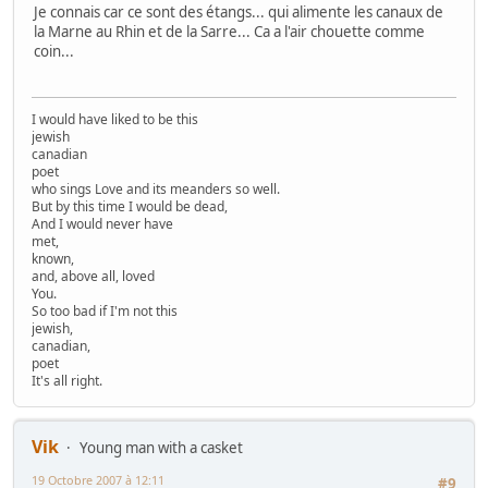
Je connais car ce sont des étangs... qui alimente les canaux de
la Marne au Rhin et de la Sarre... Ca a l'air chouette comme
coin...
I would have liked to be this
jewish
canadian
poet
who sings Love and its meanders so well.
But by this time I would be dead,
And I would never have
met,
known,
and, above all, loved
You.
So too bad if I'm not this
jewish,
canadian,
poet
It's all right.
Vik
Young man with a casket
19 Octobre 2007 à 12:11
#9