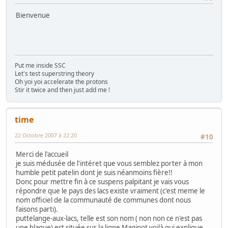
Bienvenue
Put me inside SSC
Let's test superstring theory
Oh yoi yoi accelerate the protons
Stir it twice and then just add me !
time
22 Octobre 2007 à 22:20
#10
Merci de l'accueil
je suis médusée de l'intéret que vous semblez porter à mon
humble petit patelin dont je suis néanmoins fière!!
Donc pour mettre fin à ce suspens palpitant je vais vous
répondre que le pays des lacs existe vraiment (c'est meme le
nom officiel de la communauté de communes dont nous
faisons parti).
puttelange-aux-lacs, telle est son nom ( non non ce n'est pas
une blague) est située sur la ligne Maginot voilà qui explique