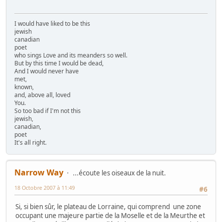
I would have liked to be this
jewish
canadian
poet
who sings Love and its meanders so well.
But by this time I would be dead,
And I would never have
met,
known,
and, above all, loved
You.
So too bad if I'm not this
jewish,
canadian,
poet
It's all right.
Narrow Way
...écoute les oiseaux de la nuit.
18 Octobre 2007 à 11:49
#6
Si, si bien sûr, le plateau de Lorraine, qui comprend une zone
occupant une majeure partie de la Moselle et de la Meurthe et