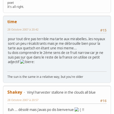
poet
It's all right.
time
28 Octobre 2007 à 20:42
#15
pour tout dire pas terrible ma tarte aux mirabelles..les noyaux
sont un peu récalcitrants mais je me débrouille bien pour la
tarte aux quetsch en étant une moi meme...
tu dois comprendre le 2ème sens de ce fruit narrow car je ne
suis pas sur que dans le reste de la france on utilise ce petit
adjectif
The sun is the same in a relative way, but you're older
Shakey
Vinyl harvester stallone in the clouds all blue
28 Octobre 2007 à 20:57
#16
Euh ... désolé mais j'avais po dis bienvenue
!!