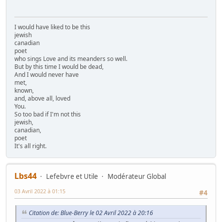
I would have liked to be this
jewish
canadian
poet
who sings Love and its meanders so well.
But by this time I would be dead,
And I would never have
met,
known,
and, above all, loved
You.
So too bad if I'm not this
jewish,
canadian,
poet
It's all right.
Lbs44
Lefebvre et Utile
Modérateur Global
03 Avril 2022 à 01:15
#4
Citation de: Blue-Berry le 02 Avril 2022 à 20:16