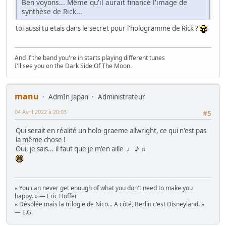
Ben voyons... Même qu'il aurait financé l'image de
synthèse de Rick...
toi aussi tu etais dans le secret pour l'hologramme de Rick ?
And if the band you're in starts playing different tunes
I'll see you on the Dark Side Of The Moon.
manu
AdmIn Japan
Administrateur
04 Avril 2022 à 20:03
#5
Qui serait en réalité un holo-graeme allwright, ce qui n'est pas
la même chose !
Oui, je sais... il faut que je m'en aille ♩ ♪ ♫
« You can never get enough of what you don't need to make you
happy. » — Eric Hoffer
« Désolée mais la trilogie de Nico... A côté, Berlin c'est Disneyland. »
— E.G.