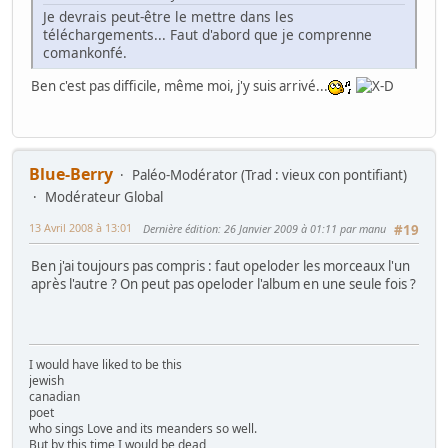
Je devrais peut-être le mettre dans les
téléchargements... Faut d'abord que je comprenne
comankonfé.
Ben c'est pas difficile, même moi, j'y suis arrivé...
Blue-Berry
Paléo-Modérator (Trad : vieux con pontifiant)
Modérateur Global
13 Avril 2008 à 13:01
Dernière édition
: 26 Janvier 2009 à 01:11 par manu
#19
Ben j'ai toujours pas compris : faut opeloder les morceaux l'un
après l'autre ? On peut pas opeloder l'album en une seule fois ?
I would have liked to be this
jewish
canadian
poet
who sings Love and its meanders so well.
But by this time I would be dead,