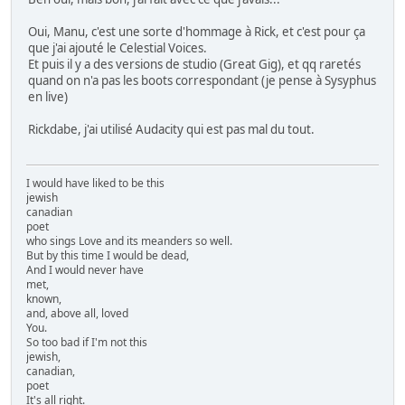
Oui, Manu, c'est une sorte d'hommage à Rick, et c'est pour ça
que j'ai ajouté le Celestial Voices.
Et puis il y a des versions de studio (Great Gig), et qq raretés
quand on n'a pas les boots correspondant (je pense à Sysyphus
en live)
Rickdabe, j'ai utilisé Audacity qui est pas mal du tout.
I would have liked to be this
jewish
canadian
poet
who sings Love and its meanders so well.
But by this time I would be dead,
And I would never have
met,
known,
and, above all, loved
You.
So too bad if I'm not this
jewish,
canadian,
poet
It's all right.