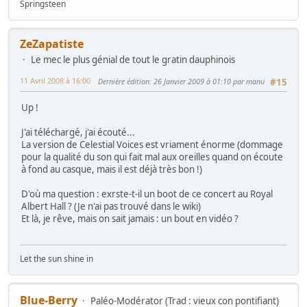
Springsteen
ZeZapatiste
Le mec le plus génial de tout le gratin dauphinois
11 Avril 2008 à 16:00
Dernière édition
: 26 Janvier 2009 à 01:10 par manu
#15
Up !
J'ai téléchargé, j'ai écouté...
La version de Celestial Voices est vriament énorme (dommage
pour la qualité du son qui fait mal aux oreilles quand on écoute
à fond au casque, mais il est déjà très bon !)
D'où ma question : exrste-t-il un boot de ce concert au Royal
Albert Hall ? (Je n'ai pas trouvé dans le wiki)
Et là, je rêve, mais on sait jamais : un bout en vidéo ?
Let the sun shine in
Blue-Berry
Paléo-Modérator (Trad : vieux con pontifiant)