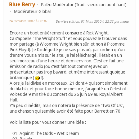
Blue-Berry
Paléo-Modérator (Trad : vieux con pontifiant)
Modérateur Global
24 Octobre 2007 à 00:36
Dernière édition
: 01 Mars 2010 à 22:23 par manu
Encore un boot entièrement consacré à Rick Wright.
Ca s'appelle "The Wright Stuff" et vous pouvez le trouver dans
mon partage (à W comme Wright bien sûr, et non à P comme
Pink Floyd). Je l'ai dégotté je ne sais plus où, par un lien qu'un
d'entre vous a mis sur le site. Je l'ai téléchargé, il était en un
seul morceau d'une heure et demi environ. C'est en fait une
émission de radio (ou c'est fait tout comme) avec un
présentateur pas trop bavard, et même intéressant quoique
britannique (
!).
Alors je l'ai divisé en morceaux, 21 dont 4 qui sont simplement
du bla bla, et pour faire bonne mesure, j'ai ajouté un Celestial
Voices de 9 mn tiré du concert du 26 juin 69 au Royal Albert
Hall.
Y'a peu d'inédits, mais on notera la présence de "Two Of Us",
une chanson qui semble avoir été faite pour Barrett en 70.
Voici la liste pour vous donner une idée :
01. Against The Odds – Wet Dream
02. Bla bla