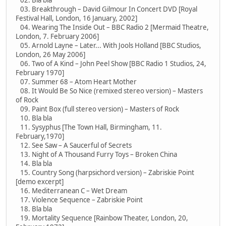
03. Breakthrough – David Gilmour In Concert DVD [Royal
Festival Hall, London, 16 January, 2002]
04. Wearing The Inside Out – BBC Radio 2 [Mermaid Theatre,
London, 7. February 2006]
05. Arnold Layne – Later... With Jools Holland [BBC Studios,
London, 26 May 2006]
06. Two of A Kind – John Peel Show [BBC Radio 1 Studios, 24,
February 1970]
07. Summer 68 – Atom Heart Mother
08. It Would Be So Nice (remixed stereo version) – Masters
of Rock
09. Paint Box (full stereo version) – Masters of Rock
10. Bla bla
11. Sysyphus [The Town Hall, Birmingham, 11.
February,1970]
12. See Saw – A Saucerful of Secrets
13. Night of A Thousand Furry Toys – Broken China
14. Bla bla
15. Country Song (harpsichord version) – Zabriskie Point
[demo excerpt]
16. Mediterranean C – Wet Dream
17. Violence Sequence – Zabriskie Point
18. Bla bla
19. Mortality Sequence [Rainbow Theater, London, 20,