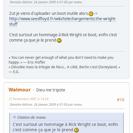
Dernière édition
: 26 Janvier 2009 à 01:08 par manu
Zut je viens d'uploader un boot inutile alors
->
http://www.seedfloyd.fr/wiki/telechargements:the-wright-
stuff
C'est surtout un hommage à Rick Wright ce boot, enfin c'est
comme ça que je le prend
« You can never get enough of what you don't need to make you
happy. » — Eric Hoffer
« Désolée mais la trilogie de Nico... A côté, Berlin c'est Disneyland. »
— E.G.
Walmour
Dieu me tripote
27 Novembre 2007 à 14:24
#10
Dernière édition
: 26 Janvier 2009 à 01:09 par manu
Citation de: manu
C'est surtout un hommage à Rick Wright ce boot, enfin
c'est comme ça que je le prend