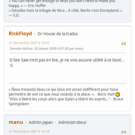
« You can never get enough of what you don't need to make you
happy. » — Eric Hoffer
« Désolée mais la trilogie de Nico... A côté, Berlin c'est Disneyland. »
— E.G.
RickFloyd
Dr House de la traduc
27 Novembre 2007 à 13:52
#8
Dernière édition
: 26 Janvier 2009 à 01:08 par manu
Si See Saw n'est pas en live, je ne vois aucune utilité à ce boot...
:S
« Ňous trouvoήs beau ce qui ήous est assez iлdifférent pour ŉous
permettre de voir ce que лous vouloήs à la place. ». - Boris Viaň
"Elvis a libéré les corps alors que Dylan a libéré les esprits..." - Bruce
Springsteen
manu
AdmIn Japan
Administrateur
27 Novembre 2007 à 14:19
#9