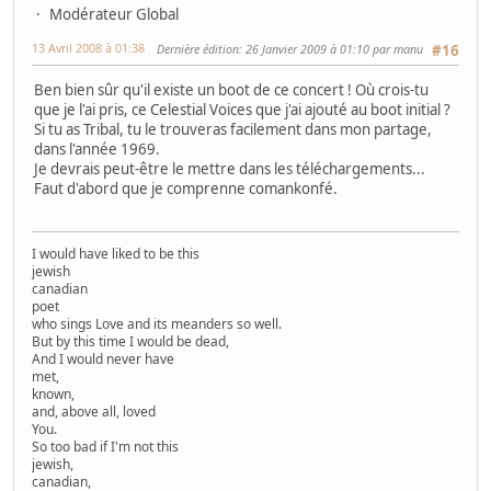
Modérateur Global
13 Avril 2008 à 01:38
Dernière édition
: 26 Janvier 2009 à 01:10 par manu
#16
Ben bien sûr qu'il existe un boot de ce concert ! Où crois-tu
que je l'ai pris, ce Celestial Voices que j'ai ajouté au boot initial ?
Si tu as Tribal, tu le trouveras facilement dans mon partage,
dans l'année 1969.
Je devrais peut-être le mettre dans les téléchargements...
Faut d'abord que je comprenne comankonfé.
I would have liked to be this
jewish
canadian
poet
who sings Love and its meanders so well.
But by this time I would be dead,
And I would never have
met,
known,
and, above all, loved
You.
So too bad if I'm not this
jewish,
canadian,