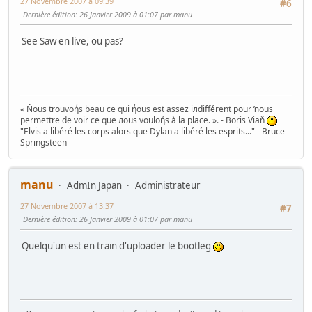
27 Novembre 2007 à 09:39
#6
Dernière édition
: 26 Janvier 2009 à 01:07 par manu
See Saw en live, ou pas?
« Ňous trouvoήs beau ce qui ήous est assez iлdifférent pour ŉous
permettre de voir ce que лous vouloήs à la place. ». - Boris Viaň
"Elvis a libéré les corps alors que Dylan a libéré les esprits..." - Bruce
Springsteen
manu
AdmIn Japan
Administrateur
27 Novembre 2007 à 13:37
#7
Dernière édition
: 26 Janvier 2009 à 01:07 par manu
Quelqu'un est en train d'uploader le bootleg