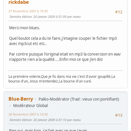
rickdabe
27 Novembre 2007 à 19:30
#12
Dernière édition
: 26 Janvier 2009 à 01:09 par manu
Merci mon blues.
Quel boulot cela a du te faire,j'imagine couper le fichier mp3
avec mp3cut etc etc..
Par contre puisque l'original etait en mp3 la conversion en wav
n'apporte rien a la qualité....Enfin moi ce que j'en dis!
La première volerie,Que je fis dans ma vie c'est d'avoir goupillé,La
bourse d'un...Vous m'entendez,La bourse d'un curé.
Blue-Berry
Paléo-Modérator (Trad : vieux con pontifiant)
Modérateur Global
28 Novembre 2007 à 14:30
#13
Dernière édition
: 26 Janvier 2009 à 01:10 par manu
Ben oui, mais bon, j'ai fait avec ce que j'avais...