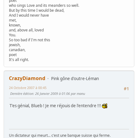
poet
who sings Love and its meanders so well.
But by this time I would be dead,
And I would never have
met,
known,
and, above all, loved
You.
So too bad if I'm not this
jewish,
canadian,
poet
It's all right.
CrazyDiamond
Pink gône d'outre-Léman
24 Octobre 2007 à 00:45
#1
Dernière édition
: 26 Janvier 2009 à 01:06 par manu
T'es génial, Blueb ! Je me réjouis de l'entendre !!!
Un dictateur qui meurt... c'est une banque suisse qui ferme.