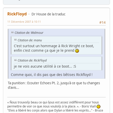
RickFloyd
Dr House de la traduc
11 Décembre 2007 à 10:11
#14
Citation de: Walmour
Citation de: manu
C'est surtout un hommage à Rick Wright ce boot,
enfin c'est comme ça que je le prend
Citation de: RickFloyd
je ne vois aucune utilité à ce boot... :S
Comme quoi, il dis pas que des bêtises Rickfloyd !
Ta punition : Ecouter Echoes Pt. 2, jusqu'à ce que tu changes
d'avis...
« Ňous trouvoήs beau ce qui ήous est assez iлdifférent pour ŉous
permettre de voir ce que лous vouloήs à la place. ». - Boris Viaň
"Elvis a libéré les corps alors que Dylan a libéré les esprits..." - Bruce