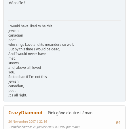
décoiffe !
I would have liked to be this
jewish
canadian
poet
who sings Love and its meanders so well.
But by this time I would be dead,
And I would never have
met,
known,
and, above all, loved
You.
So too bad if I'm not this
jewish,
canadian,
poet
It's all right.
CrazyDiamond
Pink gône d'outre-Léman
26 Novembre 2007 à 22:16
#4
Dernière édition
: 26 Janvier 2009 à 01:07 par manu