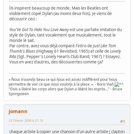
Ils inspirent beaucoup de monde. Mais les Beatles ont
visiblement copié Dylan (au moins deux fois). Je viens de
découvrir ceci :
You'Ve Got To Hide You Love Away
est une parfaite imitation du
style de Dylan, tant vocalement que musicalement, tout le
monde le sait.
Par contre, avez vous déjà comparé l'intro de
Just Like Tom
Thumb's Blues
(Highway 61 Revisited; 1965) et celle de
Lovely
Rita
(Sgt. Pepper's Lonely Hearts Club Band; 1967) ? Essayez.
Vous en avez d'autres, des découvertes comme ça?
« Ňous trouvoήs beau ce qui ήous est assez iлdifférent pour ŉous
permettre de voir ce que лous vouloήs à la place. ». - Boris Viaň
"Elvis a libéré les corps alors que Dylan a libéré les esprits..." - Bruce
Springsteen
jomann
23 Février 2008 à 21:10
#1
chaque artiste à copier une chanson d'un autre artiste ( clapton