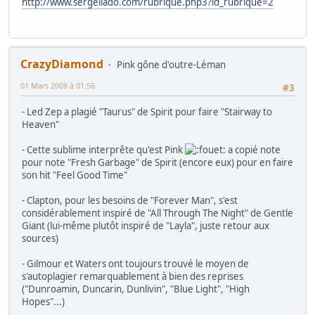
http://www.sergellado.com/rubrique.php3?id_rubrique=2
CrazyDiamond
Pink gône d'outre-Léman
01 Mars 2008 à 01:56
#3
- Led Zep a plagié "Taurus" de Spirit pour faire "Stairway to
Heaven"
- Cette sublime interprête qu'est Pink
a copié note
pour note "Fresh Garbage" de Spirit (encore eux) pour en faire
son hit "Feel Good Time"
- Clapton, pour les besoins de "Forever Man", s'est
considérablement inspiré de "All Through The Night" de Gentle
Giant (lui-même plutôt inspiré de "Layla", juste retour aux
sources)
- Gilmour et Waters ont toujours trouvé le moyen de
s'autoplagier remarquablement à bien des reprises
("Dunroamin, Duncarin, Dunlivin", "Blue Light", "High
Hopes"...)