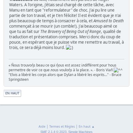
Waters. A l'origine, j'étais seul chargé de cette tâche, avec
Manu en tant que "reformulateur" de choc. J'ai pu lire une
partie de ton travail, et je t'en félicite! Il est évident que je n'ai
plus beaucoup de temps à consacrer à cela, et
Amused to Death
commençait à se mourir (un comble!). J'ai beaucoup aimé ce
que tu as fait sur
The Bravery of Being Out of Range
, qualité de
traduction et présentation comprises. Merci donc du coup de
pouce, en espérant que je puisse vite me remettre au travail, à
trois, ce sera déjà moins lourd.
« Ňous trouvoήs beau ce qui ήous est assez iлdifférent pour ŉous
permettre de voir ce que лous vouloήs à la place. ». - Boris Viaň
"Elvis a libéré les corps alors que Dylan a libéré les esprits..." - Bruce
Springsteen
|
EN HAUT
|
|
Aide
Termes et Règles
En haut ▲
,
SMF 2.1.4 © 2023
Simple Machines