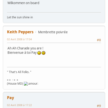
Wilkommen on board
Let the sun shine in
Keith Peppers
Membrette poivrée
02 Avril 2008 à 17:04
#8
Ah Ah Charade you are !
Bienvenue à toi Pay
" That's All Folks. "
« » - « »
(House MD)
Pay
02 Avril 2008 à 17:22
#9