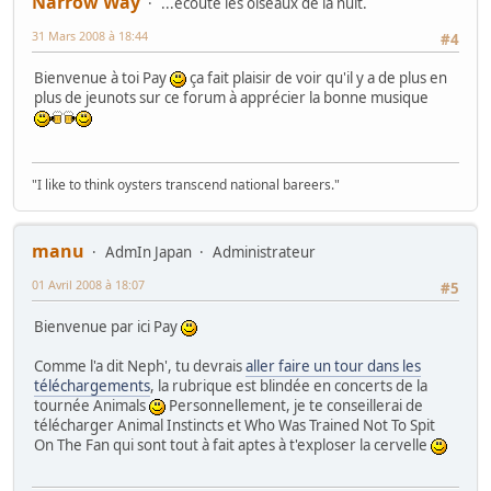
Narrow Way
...écoute les oiseaux de la nuit.
31 Mars 2008 à 18:44
#4
Bienvenue à toi Pay
ça fait plaisir de voir qu'il y a de plus en
plus de jeunots sur ce forum à apprécier la bonne musique
"I like to think oysters transcend national bareers."
manu
AdmIn Japan
Administrateur
01 Avril 2008 à 18:07
#5
Bienvenue par ici Pay
Comme l'a dit Neph', tu devrais
aller faire un tour dans les
téléchargements
, la rubrique est blindée en concerts de la
tournée Animals
Personnellement, je te conseillerai de
télécharger Animal Instincts et Who Was Trained Not To Spit
On The Fan qui sont tout à fait aptes à t'exploser la cervelle