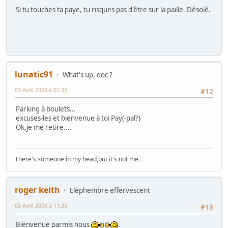
Si tu touches ta paye, tu risques pas d'être sur la paille. Désolé.
lunatic91
What's up, doc ?
03 Avril 2008 à 02:35
#12
Parking à boulets...
excuses-les et bienvenue à toi Pay(-pal?)
Ok,je me retire....
There's someone in my head,but it's not me.
roger keith
Eléphembre effervescent
03 Avril 2008 à 11:33
#13
Bienvenue parmis nous
.