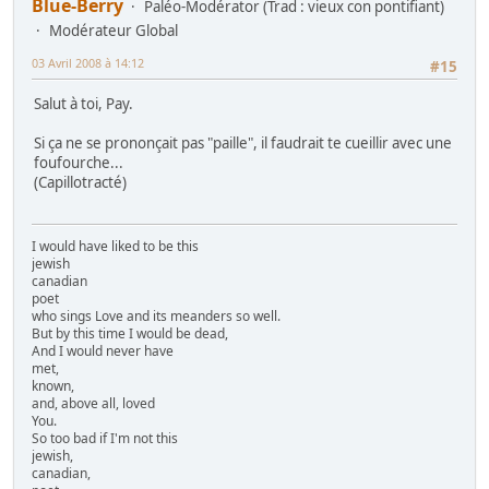
Blue-Berry
Paléo-Modérator (Trad : vieux con pontifiant)
Modérateur Global
03 Avril 2008 à 14:12
#15
Salut à toi, Pay.
Si ça ne se prononçait pas "paille", il faudrait te cueillir avec une
foufourche...
(Capillotracté)
I would have liked to be this
jewish
canadian
poet
who sings Love and its meanders so well.
But by this time I would be dead,
And I would never have
met,
known,
and, above all, loved
You.
So too bad if I'm not this
jewish,
canadian,