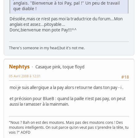
anglais. "Bienvenue à toi Pay, pal !" Un peu de travail
que diable !
Désolée,mais ce n'est pas moi la traductrice du forum...Mon
anglais est assez...pitoyable...
Donc,bienvenue mon pote Pay!!!^^
There's someone in my head,but it's not me.
Nephtys
Casaque pink, toque floyd
05 Avril 2008 à 12:01
#18
moi je suis allergique a la pay alors retourne dans ton pay - i .
et précision pour BlueB : quand la paille n'est pas pay, on peut
aussi la ramasser à la mainmain.
"Nous ? Bah on est des moutons. Mais pas des moutons cons ! Des
moutons intelligents. On suit parce qu'on veut pas s'prendre la tête, tu
vois ?" ADFD