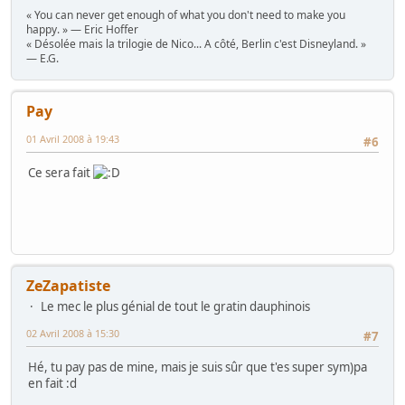
« You can never get enough of what you don't need to make you
happy. » — Eric Hoffer
« Désolée mais la trilogie de Nico... A côté, Berlin c'est Disneyland. »
— E.G.
Pay
01 Avril 2008 à 19:43
#6
Ce sera fait
ZeZapatiste
Le mec le plus génial de tout le gratin dauphinois
02 Avril 2008 à 15:30
#7
Hé, tu pay pas de mine, mais je suis sûr que t'es super sym)pa
en fait :d