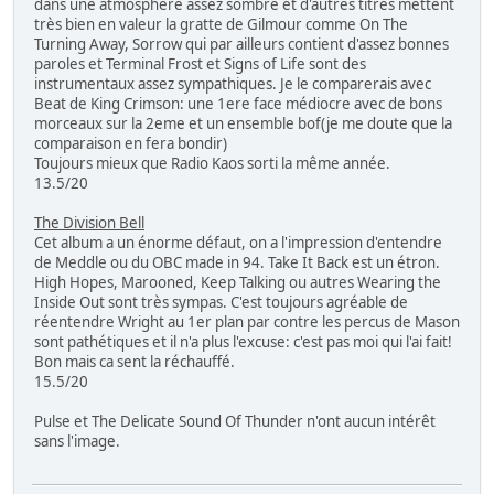
dans une atmosphère assez sombre et d'autres titres mettent
très bien en valeur la gratte de Gilmour comme On The
Turning Away, Sorrow qui par ailleurs contient d'assez bonnes
paroles et Terminal Frost et Signs of Life sont des
instrumentaux assez sympathiques. Je le comparerais avec
Beat de King Crimson: une 1ere face médiocre avec de bons
morceaux sur la 2eme et un ensemble bof(je me doute que la
comparaison en fera bondir)
Toujours mieux que Radio Kaos sorti la même année.
13.5/20
The Division Bell
Cet album a un énorme défaut, on a l'impression d'entendre
de Meddle ou du OBC made in 94. Take It Back est un étron.
High Hopes, Marooned, Keep Talking ou autres Wearing the
Inside Out sont très sympas. C'est toujours agréable de
réentendre Wright au 1er plan par contre les percus de Mason
sont pathétiques et il n'a plus l'excuse: c'est pas moi qui l'ai fait!
Bon mais ca sent la réchauffé.
15.5/20
Pulse et The Delicate Sound Of Thunder n'ont aucun intérêt
sans l'image.