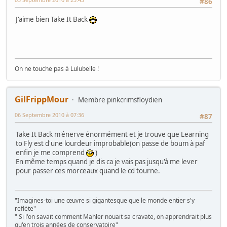
#86
J'aime bien Take It Back
On ne touche pas à Lulubelle !
GilFrippMour
Membre pinkcrimsfloydien
06 Septembre 2010 à 07:36
#87
Take It Back m'énerve énormément et je trouve que Learning
to Fly est d'une lourdeur improbable(on passe de boum à paf
enfin je me comprend
)
En même temps quand je dis ca je vais pas jusqu'à me lever
pour passer ces morceaux quand le cd tourne.
"Imagines-toi une œuvre si gigantesque que le monde entier s'y
reflète"
" Si l'on savait comment Mahler nouait sa cravate, on apprendrait plus
qu'en trois années de conservatoire"