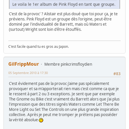
Le voila le 1er album de Pink Floyd en tant que groupe.
C'est de la provoc' ? Alistair est plus doué que toi pour ça, je te
préviens. Pink Floyd est un groupe dès l'origine, peut-être
dominé par l'individualité de Barrett, mais où Waters et
(surtout) Wright sont loin d'être étouffés.
C'est facile quand tu es gros au Japon.
GilFrippMour
Membre pinkcrimsfloydien
05 Septembre 2010 à 17:30
#83
C'est évidement pas de la provoc j'aime pas spécialement
provoquer et sa m'apporterait rien mais c'est comme ca que je
le ressent à part 2 ou 3 exceptions. Je sent que par exemple
The Gnome ou Bike c'est vraiment du Barrett alors que j'ai plus
l'impression que des titres signés Waters comme Let There Be
More Light ou Set The Controls on une plus grande inspiration
collective. Après je peut me tromper je prétens pas posséder
la vérité absolue