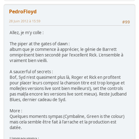
PedroFloyd
28 Juin 2012 à 15:59
#99
Allez, je m'y colle :
The piper at the gates of dawn :
album que je commence à apprécier, le génie de Barrett
omniprésent bien secondé par l'excellent Rick. L'ensemble à
vraiment bien vieilli.
A saucerful of secrets :
Bof, Syd n'est quasiment plus là, Roger et Rick en profitent
pour placer leurs compos! la chanson titre est trop longue et
molle(les versions live sont bien meilleurs!), set the controls
pas mal(la encore les versions live sont mieux). Reste Judband
Blues, dernier cadeau de Syd.
More :
Quelques moments sympas (Cymbaline, Green is the colour)
mais cela semble être fait à l'arrache et la production est
datée.
Ummagumma :