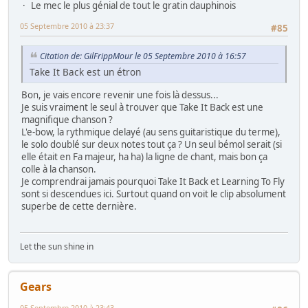
Le mec le plus génial de tout le gratin dauphinois
05 Septembre 2010 à 23:37
#85
Citation de: GilFrippMour le 05 Septembre 2010 à 16:57
Take It Back est un étron
Bon, je vais encore revenir une fois là dessus...
Je suis vraiment le seul à trouver que Take It Back est une
magnifique chanson ?
L'e-bow, la rythmique delayé (au sens guitaristique du terme),
le solo doublé sur deux notes tout ça ? Un seul bémol serait (si
elle était en Fa majeur, ha ha) la ligne de chant, mais bon ça
colle à la chanson.
Je comprendrai jamais pourquoi Take It Back et Learning To Fly
sont si descendues ici. Surtout quand on voit le clip absolument
superbe de cette dernière.
Let the sun shine in
Gears
05 Septembre 2010 à 23:43