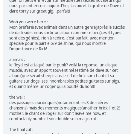
que l'on peut entrevoir sur meddle) des textes novateurs qui
nous parlent encore aujourd'hui, la voix et la gratte de Dave et
clare torry sur great gig...parfait!
Wish you were here :
Mon préféré(avec animals dans un autre genre)après le succès
de dark side, nous sortir un album comme celui-ci(ces 4 types
sont des génies). rien à redire, c'est parfait, avec mention
spéciale pour la partie 6/9 de shine, qui nous montre
l'importance de Rick!
animals :
le floyd est attaqué par le punk? voilà la réponse, un disque
musclé, avec un apport souvent mésestimé de dave sur cet
album(que serait sheep sans le riff de fin), son chant et sa
guitare sur dogs, ses innombrables petites guitares sur pigs.
et quand même un roger qui a bouffé du lion!!!
the wall :
des passages lourdingues(notamment les 3 dernières
chansons) mais des moments magiques(another brick 1 et 2)
mother, le chant de roger sur don't leave me now, et
comfortably numb et son double solo magistral.
The final cut :