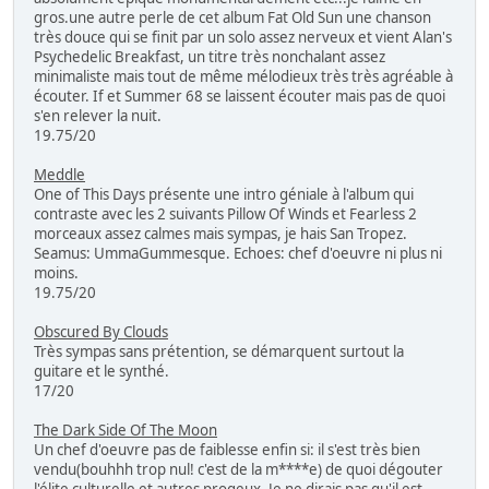
gros.une autre perle de cet album Fat Old Sun une chanson
très douce qui se finit par un solo assez nerveux et vient Alan's
Psychedelic Breakfast, un titre très nonchalant assez
minimaliste mais tout de même mélodieux très très agréable à
écouter. If et Summer 68 se laissent écouter mais pas de quoi
s'en relever la nuit.
19.75/20
Meddle
One of This Days présente une intro géniale à l'album qui
contraste avec les 2 suivants Pillow Of Winds et Fearless 2
morceaux assez calmes mais sympas, je hais San Tropez.
Seamus: UmmaGummesque. Echoes: chef d'oeuvre ni plus ni
moins.
19.75/20
Obscured By Clouds
Très sympas sans prétention, se démarquent surtout la
guitare et le synthé.
17/20
The Dark Side Of The Moon
Un chef d'oeuvre pas de faiblesse enfin si: il s'est très bien
vendu(bouhhh trop nul! c'est de la m****e) de quoi dégouter