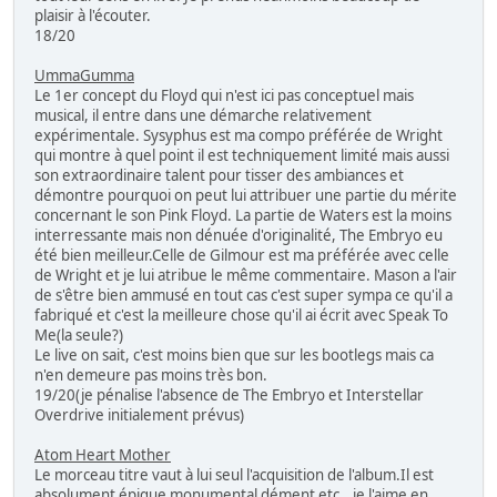
plaisir à l'écouter.
18/20
UmmaGumma
Le 1er concept du Floyd qui n'est ici pas conceptuel mais
musical, il entre dans une démarche relativement
expérimentale. Sysyphus est ma compo préférée de Wright
qui montre à quel point il est techniquement limité mais aussi
son extraordinaire talent pour tisser des ambiances et
démontre pourquoi on peut lui attribuer une partie du mérite
concernant le son Pink Floyd. La partie de Waters est la moins
interressante mais non dénuée d'originalité, The Embryo eu
été bien meilleur.Celle de Gilmour est ma préférée avec celle
de Wright et je lui atribue le même commentaire. Mason a l'air
de s'être bien ammusé en tout cas c'est super sympa ce qu'il a
fabriqué et c'est la meilleure chose qu'il ai écrit avec Speak To
Me(la seule?)
Le live on sait, c'est moins bien que sur les bootlegs mais ca
n'en demeure pas moins très bon.
19/20(je pénalise l'absence de The Embryo et Interstellar
Overdrive initialement prévus)
Atom Heart Mother
Le morceau titre vaut à lui seul l'acquisition de l'album.Il est
absolument épique monumental dément etc...je l'aime en