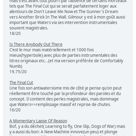
mais il est avant tout pourri par l'absence de certains morceaux
tels que The Final Cut qui se serait parfaitement loger aux
alentours de Don't Leave Me Now et The Gunner's Dream
vers Another Brick In The Wall. Gilmour y est à mon goût aussi
important que Waters via ses intervention instrumentales
souvent magistrales.
18/20
Is There Anybody Out There
C'est le mur mais matériellement et 1000 fois
mieux(hyperbole) avec plus de parties instrumentales des
titres originaux etc...(et ma version préférée de Comfortably
Numb)
19.75/20
The Final Cut
Une fois son antiwatersisme mis de côté je pense qu'on peut
réellement être touché par la profondeur des paroles et du
concept. Il contient des perles magistrales, mais dommage
que Waters=>remplissage massif et reprise de chutes.
16/20
A Momentary Lapse Of Reason
Bof, y a du déchet( Learning to fly, One Slip, Dogs of War) mais
y a aussi du bon: A New Machine innove(un peu) et plonge