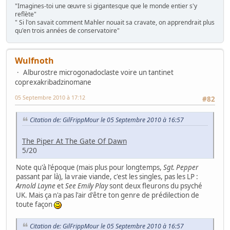
"Imagines-toi une œuvre si gigantesque que le monde entier s'y
reflète"
" Si l'on savait comment Mahler nouait sa cravate, on apprendrait plus
qu'en trois années de conservatoire"
Wulfnoth
Alburostre microgonadoclaste voire un tantinet
coprexakribadzinomane
05 Septembre 2010 à 17:12
#82
Citation de: GilFrippMour le 05 Septembre 2010 à 16:57
The Piper At The Gate Of Dawn
5/20
Note qu'à l'époque (mais plus pour longtemps,
Sgt. Pepper
passant par là), la vraie viande, c'est les singles, pas les LP :
Arnold Layne
et
See Emily Play
sont deux fleurons du psyché
UK. Mais ça n'a pas l'air d'être ton genre de prédilection de
toute façon
Citation de: GilFrippMour le 05 Septembre 2010 à 16:57