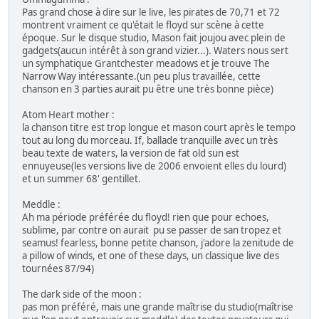
Pas grand chose à dire sur le live, les pirates de 70,71 et 72
montrent vraiment ce qu'était le floyd sur scène à cette
époque. Sur le disque studio, Mason fait joujou avec plein de
gadgets(aucun intérêt à son grand vizier...). Waters nous sert
un symphatique Grantchester meadows et je trouve The
Narrow Way intéressante.(un peu plus travaillée, cette
chanson en 3 parties aurait pu être une très bonne pièce)
Atom Heart mother :
la chanson titre est trop longue et mason court après le tempo
tout au long du morceau. If, ballade tranquille avec un très
beau texte de waters, la version de fat old sun est
ennuyeuse(les versions live de 2006 envoient elles du lourd)
et un summer 68' gentillet.
Meddle :
Ah ma période préférée du floyd! rien que pour echoes,
sublime, par contre on aurait pu se passer de san tropez et
seamus! fearless, bonne petite chanson, j'adore la zenitude de
a pillow of winds, et one of these days, un classique live des
tournées 87/94)
The dark side of the moon :
pas mon préféré, mais une grande maîtrise du studio(maîtrise