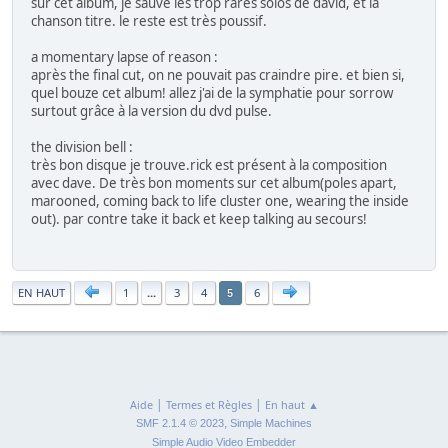
sur cet album, je sauve les trop rares solos de david, et la
chanson titre. le reste est très poussif.
a momentary lapse of reason :
après the final cut, on ne pouvait pas craindre pire. et bien si,
quel bouze cet album! allez j'ai de la symphatie pour sorrow
surtout grâce à la version du dvd pulse.
the division bell :
très bon disque je trouve.rick est présent à la composition
avec dave. De très bon moments sur cet album(poles apart,
marooned, coming back to life cluster one, wearing the inside
out). par contre take it back et keep talking au secours!
|
EN HAUT
1
...
3
4
6
5
|
|
Aide
Termes et Règles
En haut ▲
,
SMF 2.1.4 © 2023
Simple Machines
Simple Audio Video Embedder