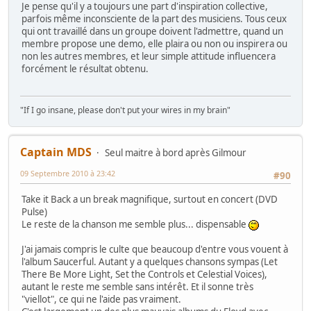
Je pense qu'il y a toujours une part d'inspiration collective,
parfois même inconsciente de la part des musiciens. Tous ceux
qui ont travaillé dans un groupe doivent l'admettre, quand un
membre propose une demo, elle plaira ou non ou inspirera ou
non les autres membres, et leur simple attitude influencera
forcément le résultat obtenu.
"If I go insane, please don't put your wires in my brain"
Captain MDS
Seul maitre à bord après Gilmour
09 Septembre 2010 à 23:42
#90
Take it Back a un break magnifique, surtout en concert (DVD
Pulse)
Le reste de la chanson me semble plus... dispensable
J'ai jamais compris le culte que beaucoup d'entre vous vouent à
l'album Saucerful. Autant y a quelques chansons sympas (Let
There Be More Light, Set the Controls et Celestial Voices),
autant le reste me semble sans intérêt. Et il sonne très
"viellot", ce qui ne l'aide pas vraiment.