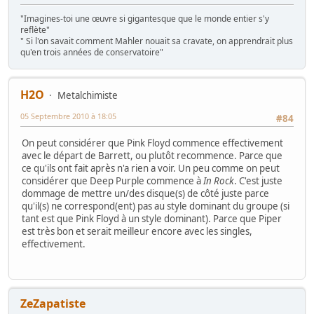
"Imagines-toi une œuvre si gigantesque que le monde entier s'y
reflète"
" Si l'on savait comment Mahler nouait sa cravate, on apprendrait plus
qu'en trois années de conservatoire"
H2O
Metalchimiste
05 Septembre 2010 à 18:05
#84
On peut considérer que Pink Floyd commence effectivement
avec le départ de Barrett, ou plutôt recommence. Parce que
ce qu'ils ont fait après n'a rien a voir. Un peu comme on peut
considérer que Deep Purple commence à
In Rock
. C'est juste
dommage de mettre un/des disque(s) de côté juste parce
qu'il(s) ne correspond(ent) pas au style dominant du groupe (si
tant est que Pink Floyd à un style dominant). Parce que Piper
est très bon et serait meilleur encore avec les singles,
effectivement.
ZeZapatiste