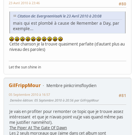
23 Avril 2010 à 23:46
#80
Citation de: EvergreenVaaN le 23 Avril 2010 à 20:08
mais qui est plombé à cause de Remember a Day, par
exemple...
Cette chanson je la trouve quasiment parfaite (d'autant plus au
niveau des paroles)
Let the sun shine in
GilFrippMour
Membre pinkcrimsfloydien
05 Septembre 2010 à 16:57
#81
Dernière édition
: 05 Septembre 2010 à 20:56 par GilFrippMour
Je vais en profiter pour remonter ce topic que je trouve assez
intéressant et que je n'avais point vu(je vais quand même pas
me justifier nanmèho!).
The Piper At The Gate Of Dawn
Les 2 seuls morceaux que j'aime dans cet album sont