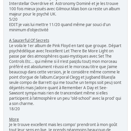
Interstellar Overdrive et Astronomy Dominé et je les trouve
100 fois mieux joués avec Gilmour.Mais bon ca reste un album
majeur pour le psyché UK.
5/20
EDIT:je vais lui mettre 11/20 quand même par souci d'un
minimum d'objectivité
A Saucerful Of Secrets
Le voila le 1er album de Pink Floyd en tant que groupe. Départ
psychédélique avec l'excellent Let There Be More Light on
passe par des atmosphères quasi-mystiques avec Set The
Controls Etc... qui même si il n'est pas(du tout) mon morceau
préféré est absolument réussi et le morceau titre que j'aime
beaucoup dans cette version, je le considère même comme le
point d'orgue de l'album.Carporal Clegg et Jugband Blues(la
seule compo de Barrett qui me touche un temps soit peu) sont
déjantés mais j'adore quant à Remember A Day et See-
Sawsont sympa mais rien de trancendant même si elles
participent à l'atmosphère un peu "old-school" avec la prod' qui
a son charme.
18/20
More
Je le trouve excellent mais les compo' prendront à mon goût
tout leur sens en live. Je prends néanmoins beaucoup de