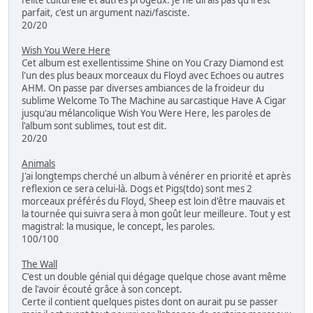
l'élite culturelle et autres progeux. Je ne dirais pas qu'il est
parfait, c'est un argument nazi/fasciste.
20/20
Wish You Were Here
Cet album est exellentissime Shine on You Crazy Diamond est
l'un des plus beaux morceaux du Floyd avec Echoes ou autres
AHM. On passe par diverses ambiances de la froideur du
sublime Welcome To The Machine au sarcastique Have A Cigar
jusqu'au mélancolique Wish You Were Here, les paroles de
l'album sont sublimes, tout est dit.
20/20
Animals
J'ai longtemps cherché un album à vénérer en priorité et après
reflexion ce sera celui-là. Dogs et Pigs(tdo) sont mes 2
morceaux préférés du Floyd, Sheep est loin d'être mauvais et
la tournée qui suivra sera à mon goût leur meilleure. Tout y est
magistral: la musique, le concept, les paroles.
100/100
The Wall
C'est un double génial qui dégage quelque chose avant même
de l'avoir écouté grâce à son concept.
Certe il contient quelques pistes dont on aurait pu se passer