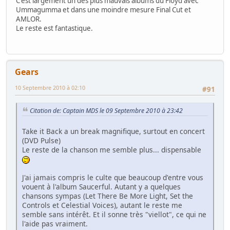
C'est largement un des plus mauvais albums du Floyd avec
Ummagumma et dans une moindre mesure Final Cut et
AMLOR.
Le reste est fantastique.
Gears
10 Septembre 2010 à 02:10
#91
Citation de: Captain MDS le 09 Septembre 2010 à 23:42
Take it Back a un break magnifique, surtout en concert
(DVD Pulse)
Le reste de la chanson me semble plus... dispensable
J'ai jamais compris le culte que beaucoup d'entre vous
vouent à l'album Saucerful. Autant y a quelques
chansons sympas (Let There Be More Light, Set the
Controls et Celestial Voices), autant le reste me
semble sans intérêt. Et il sonne très "viellot", ce qui ne
l'aide pas vraiment.