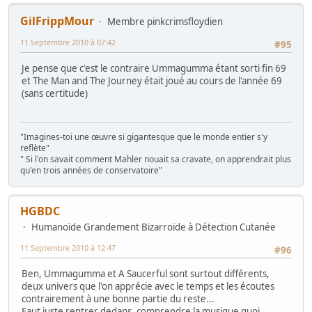
GilFrippMour
Membre pinkcrimsfloydien
11 Septembre 2010 à 07:42
#95
Je pense que c'est le contraire Ummagumma étant sorti fin 69
et The Man and The Journey était joué au cours de l'année 69
(sans certitude)
"Imagines-toi une œuvre si gigantesque que le monde entier s'y
reflète"
" Si l'on savait comment Mahler nouait sa cravate, on apprendrait plus
qu'en trois années de conservatoire"
HGBDC
Humanoïde Grandement Bizarroïde à Détection Cutanée
11 Septembre 2010 à 12:47
#96
Ben, Ummagumma et A Saucerful sont surtout différents,
deux univers que l'on apprécie avec le temps et les écoutes
contrairement à une bonne partie du reste...
Faut juste rentrer dedans, comprendre la musique quoi...