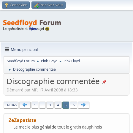
Connexion
Inscrivez-vous
Menu principal
Seedfloyd Forum
Pink Floyd
Pink Floyd
►
►
Discographie commentée
►
Discographie commentée
Démarré par MP, 17 Avril 2008 à 18:33
|
EN BAS
1
...
3
4
6
5
ZeZapatiste
Le mec le plus génial de tout le gratin dauphinois