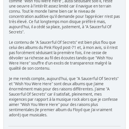
comme "Wish You Were Here", aussi séduisant soit-il, reste
une oeuvre à l'intérêt assez limité car il navigue en terrain
connu. Tout le monde l'aime bien car le niveau de
concentration auditive qu'il demande pour l'apprécier n'est pas
très élevé. Ce fut longtemps mon disque préféré mais,
aujourd'hui, il a cédé sa place, justement, à "A Saucerful Of
Secrets".
Le contenu de "A Saucerful Of Secrets" est bien plus flou que
celui des albums du Pink Floyd post-71 et, à mon avis, si il n'est
pas forcément séduisant la première fois, il ne cesse de
dévoiler sa richesse au fil des écoutes tandis que "Wish You
Were Here" souffre d'un excès de transparence malgré la
qualité de son contenu.
Je me rends compte, aujourd'hui, que "A Saucerful Of Secrets"
et "Wish You Were Here" sont deux albums que j'aime
énormément mais pour des raisons différentes. J'aime "A
Saucerful Of Secrets" car il satisfait, pleinement, mes
exigences par rapport à la musique rock alors que je confesse
aimer "Wish You Were Here" pour des raisons plus
sentimentales (le premier album du Floyd que j'ai vraiment
adoré) que musicales.