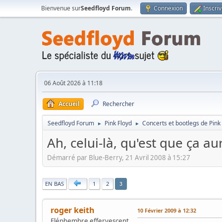
Bienvenue sur
Seedfloyd Forum
.
Connexion
Inscri
06 Août 2026 à 11:18
Accueil
Rechercher
Seedfloyd Forum
Pink Floyd
Concerts et bootlegs de Pink
►
►
Ah, celui-là, qu'est que ça au
Démarré par Blue-Berry, 21 Avril 2008 à 15:27
|
EN BAS
1
2
3
roger keith
10 Février 2009 à 12:32
Eléphembre effervescent