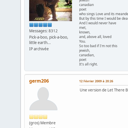
jewish
canadian
poet
who sings Love and its meander
But by this time I would be dea
And I would never have
met,
Messages: 8312
known,
and, above all, loved
Pick-a-boo, pick-a-boo,
You.
little earth...
So too bad if I'm not this
IP archivée
jewish,
canadian,
poet
It's all right.
germ206
12 Février 2009 à 20:26
Une version de Let There B
(gros) Membre