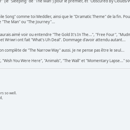
er" (le "Sleeping" de "The Man") pour le premier, et "Obscured By Clouds/
le Song" comme toi Meddler, ainsi que le "Dramatic Theme" de la fin. Pour 
 "The Man" ou "The Journey"...
aurais aimé voir ou entendre "The Gold It's In The...", "Free Four", "Mud
et Wriwri ont fait "What's Uh Deal". Dommage d'avoir attendu autant...
ion complète de "The Narrow Way" aussi. Je ne pense pas être le seul...
.", "Wish You Were Here", "Animals", "The Wall" et "Momentary Lapse..." son
s so well.
d,