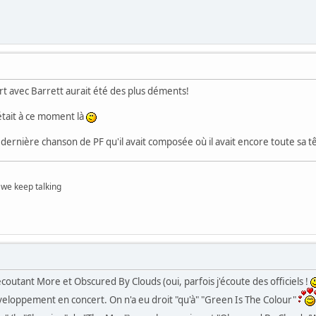
t avec Barrett aurait été des plus déments!
 était à ce moment là
la dernière chanson de PF qu'il avait composée où il avait encore toute sa t
 we keep talking
 écoutant More et Obscured By Clouds (oui, parfois j'écoute des officiels !
veloppement en concert. On n'a eu droit "qu'à" "Green Is The Colour"