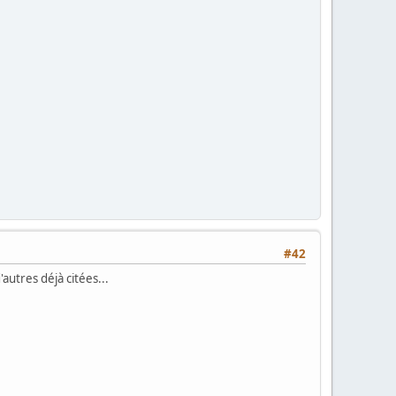
#42
utres déjà citées...