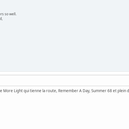
s so well.
d,
e More Light qui tienne la route, Remember A Day, Summer 68 et plein d'a