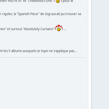
When You're In" et "Childhood's End"
pour le
rigoler, la "Spanish Piece" de Gigi aurait pu trouver sa
men" et surtout "Absolutely Curtains"
...
t les 5 albums auxquels ce topic ne s'applique pas...