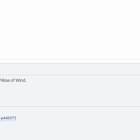
illow of Wind.
s-p446975