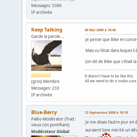
Messages: 5386
IP archivée
Keep Talking
09 Mai 2009 à 18:40
Garde la parole...
Je pense que Bike en concer
Mais vu l'état dans lequel il
(on dit de Bike que c'était 
It doesn't have to be like this
All we need to do is make sure
(gros) Membre
Messages: 233
IP archivée
Blue-Berry
12 Septembre 2009 à 10:19
Paléo-Modérator (Trad :
Je me disais l'autre jour en
vieux con pontifiant)
auraient bine mérité un dé
Modérateur Global