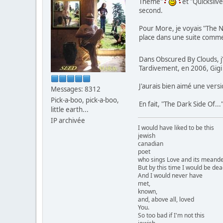
Theme"
et "Quicksilv
second.
Pour More, je voyais "The Ni
place dans une suite comme
Dans Obscured By Clouds, j'
Tardivement, en 2006, Gigi 
J'aurais bien aimé une vers
Messages: 8312
Pick-a-boo, pick-a-boo,
En fait, "The Dark Side Of..
little earth...
IP archivée
I would have liked to be this
jewish
canadian
poet
who sings Love and its meander
But by this time I would be dea
And I would never have
met,
known,
and, above all, loved
You.
So too bad if I'm not this