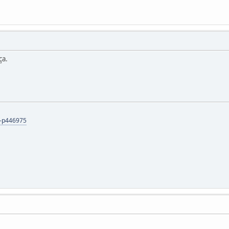
ça.
s-p446975