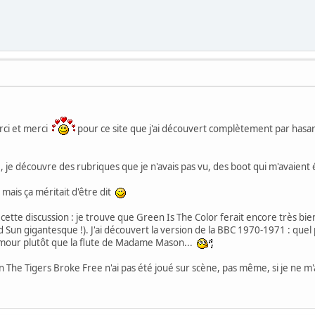
rci et merci
pour ce site que j'ai découvert complètement par hasard e
, je découvre des rubriques que je n'avais pas vu, des boot qui m'avaient
t, mais ça méritait d'être dit
cette discussion : je trouve que Green Is The Color ferait encore très bien
d Sun gigantesque !). J'ai découvert la version de la BBC 1970-1971 : qu
ilmour plutôt que la flute de Madame Mason...
 The Tigers Broke Free n'ai pas été joué sur scène, pas même, si je ne m