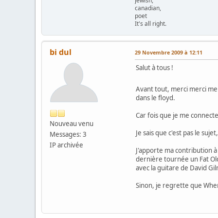
jewish,
canadian,
poet
It's all right.
bi dul
29 Novembre 2009 à 12:11
Salut à tous !
Avant tout, merci merci me
dans le floyd.
Car fois que je me connecte
Nouveau venu
Je sais que c'est pas le suje
Messages: 3
IP archivée
J'apporte ma contribution à 
dernière tournée un Fat Ol
avec la guitare de David G
Sinon, je regrette que When