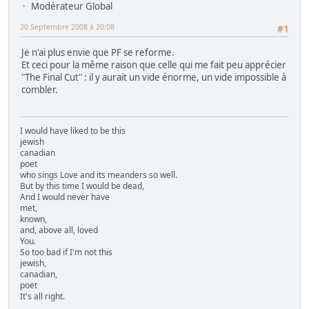
Modérateur Global
20 Septembre 2008 à 20:08
#1
Je n'ai plus envie que PF se reforme.
Et ceci pour la même raison que celle qui me fait peu apprécier
"The Final Cut" : il y aurait un vide énorme, un vide impossible à
combler.
I would have liked to be this
jewish
canadian
poet
who sings Love and its meanders so well.
But by this time I would be dead,
And I would never have
met,
known,
and, above all, loved
You.
So too bad if I'm not this
jewish,
canadian,
poet
It's all right.