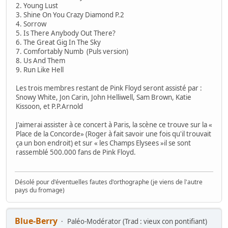
2. Young Lust
3. Shine On You Crazy Diamond P.2
4. Sorrow
5. Is There Anybody Out There?
6. The Great Gig In The Sky
7. Comfortably Numb (Puls version)
8. Us And Them
9. Run Like Hell
Les trois membres restant de Pink Floyd seront assisté par :
Snowy White, Jon Carin, John Helliwell, Sam Brown, Katie
Kissoon, et P.P.Arnold
J'aimerai assister à ce concert à Paris, la scène ce trouve sur la «
Place de la Concorde» (Roger à fait savoir une fois qu'il trouvait
ça un bon endroit) et sur « les Champs Elysees »il se sont
rassemblé 500.000 fans de Pink Floyd.
Désolé pour d'éventuelles fautes d'orthographe (je viens de l'autre
pays du fromage)
Blue-Berry
Paléo-Modérator (Trad : vieux con pontifiant)