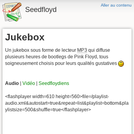
Aller au contenu
Seedfloyd
Jukebox
Un jukebox sous forme de lecteur
MP3
qui diffuse
plusieurs heures de bootlegs de Pink Floyd, tous
soigneusement choisis pour leurs qualités gustatives
Audio
|
Vidéo
|
Seedfloydiens
<flashplayer width=610 height=560>file=/playlist-
audio.xml&autostart=true&repeat=list&playlist=bottom&pla
ylistsize=500&shuffle=true</flashplayer>