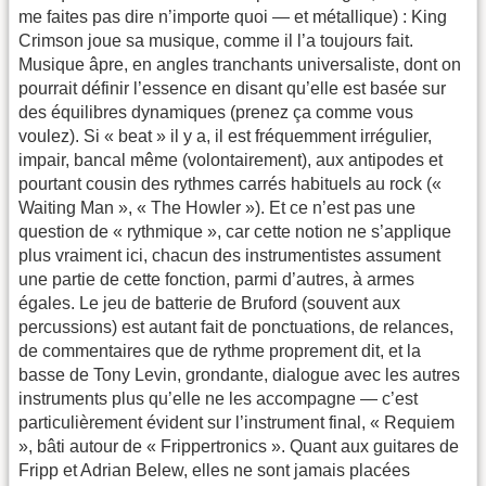
me faites pas dire n’importe quoi — et métallique) : King
Crimson joue sa musique, comme il l’a toujours fait.
Musique âpre, en angles tranchants universaliste, dont on
pourrait définir l’essence en disant qu’elle est basée sur
des équilibres dynamiques (prenez ça comme vous
voulez). Si « beat » il y a, il est fréquemment irrégulier,
impair, bancal même (volontairement), aux antipodes et
pourtant cousin des rythmes carrés habituels au rock («
Waiting Man », « The Howler »). Et ce n’est pas une
question de « rythmique », car cette notion ne s’applique
plus vraiment ici, chacun des instrumentistes assument
une partie de cette fonction, parmi d’autres, à armes
égales. Le jeu de batterie de Bruford (souvent aux
percussions) est autant fait de ponctuations, de relances,
de commentaires que de rythme proprement dit, et la
basse de Tony Levin, grondante, dialogue avec les autres
instruments plus qu’elle ne les accompagne — c’est
particulièrement évident sur l’instrument final, « Requiem
», bâti autour de « Frippertronics ». Quant aux guitares de
Fripp et Adrian Belew, elles ne sont jamais placées