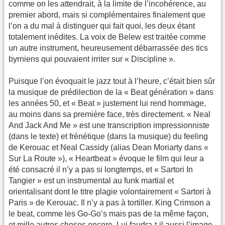
comme on les attendrait, à la limite de l’incohérence, au
premier abord, mais si complémentaires finalement que
l’on a du mal à distinguer qui fait quoi, les deux étant
totalement inédites. La voix de Belew est traitée comme
un autre instrument, heureusement débarrassée des tics
byrniens qui pouvaient irriter sur « Discipline ».
Puisque l’on évoquait le jazz tout à l’heure, c’était bien sûr
la musique de prédilection de la « Beat génération » dans
les années 50, et « Beat » justement lui rend hommage,
au moins dans sa première face, très directement. « Neal
And Jack And Me » est une transcription impressionniste
(dans le texte) et frénétique (dans la musique) du feeling
de Kerouac et Neal Cassidy (alias Dean Moriarty dans «
Sur La Route »), « Heartbeat » évoque le film qui leur a
été consacré il n’y a pas si longtemps, et « Sartori In
Tangier » est un instrumental au funk martial et
orientalisant dont le titre plagie volontairement « Sartori à
Paris » de Kerouac. Il n’y a pas à tortiller. King Crimson a
le beat, comme les Go-Go’s mais pas de la même façon,
et mille autres choses encore. Lui faudra-t-il aussi l’image