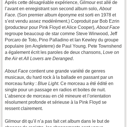
Après cette désagréable expérience, Gilmour est allé de
l’avant en enregistrant son second album solo,
About
Face
. (Son premier album éponyme est sorti en 1978 et
s’est vendu assez modérément.) Coproduit par Bob Ezrin
(producteur pour Pink Floyd et Alice Cooper),
About Face
regroupe beaucoup de star comme Steve Winwood, Jeff
Porcaro de Toto, Pino Palladino et Ian Kewley du groupe
populaire (en Angleterre) de Paul Young. Pete Townshend
a également écrit les paroles de deux chansons,
Love on
the Air
et
All Lovers are Deranged
.
About Face
contient une grande variété de genres
musicaux, du hard rock à la ballade en passant par un
morceau funky :
Blue Light
. Ce morceau a été édité en
single pour un passage en radios et boites de nuit.
L’absence de morceau en clé mineure et l’orientation
résolument profonde et sérieuse à la Pink Floyd se
ressent clairement.
Gilmour dit qu’il n’a pas fait cet album dans le but de