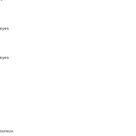
 eyes
 eyes
oureux.