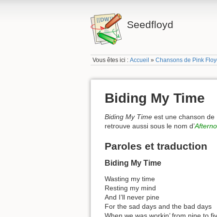
Seedfloyd
Vous êtes ici :
Accueil
»
Chansons de Pink Flo
Biding My Time
Biding My Time
est une chanson de P
retrouve aussi sous le nom d’
Aftern
Paroles et traduction
Biding My Time
Wasting my time
Resting my mind
And I’ll never pine
For the sad days and the bad days
When we was workin’ from nine to fi