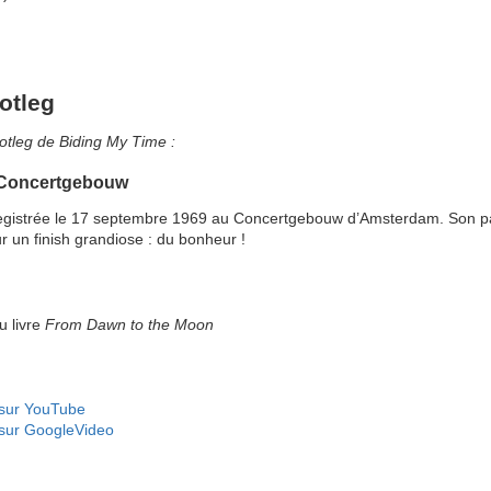
otleg
otleg de Biding My Time :
 Concertgebouw
registrée le 17 septembre 1969 au Concertgebouw d’Amsterdam. Son pa
 un finish grandiose : du bonheur !
u livre
From Dawn to the Moon
 sur YouTube
 sur GoogleVideo