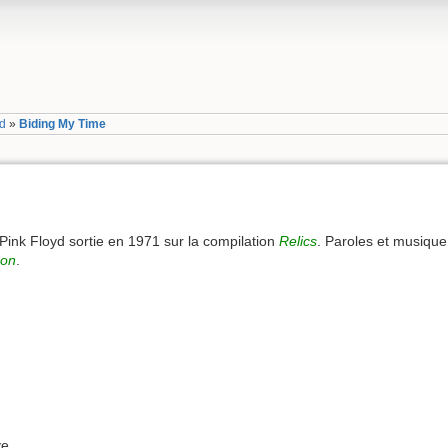
yd
»
Biding My Time
ink Floyd sortie en 1971 sur la compilation
Relics
. Paroles et musique
oon
.
ve