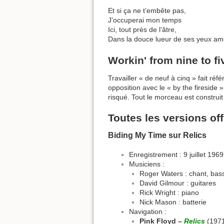
Et si ça ne t’embête pas,
J’occuperai mon temps
Ici, tout près de l’âtre,
Dans la douce lueur de ses yeux am
Workin' from nine to fiv
Travailler « de neuf à cinq » fait r
opposition avec le « by the fireside 
risqué. Tout le morceau est construit
Toutes les versions off
Biding My Time sur Relics
Enregistrement : 9 juillet 1969
Musiciens :
Roger Waters : chant, bas
David Gilmour : guitares
Rick Wright : piano
Nick Mason : batterie
Navigation :
Pink Floyd –
Relics
(197