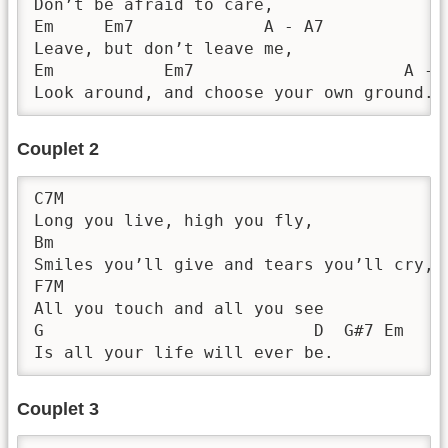
Don’t be afraid to care,

Em     Em7             A - A7

Leave, but don’t leave me,

Em           Em7                     A - A
Look around, and choose your own ground.
Couplet 2
C7M 

Long you live, high you fly,

Bm 

Smiles you’ll give and tears you’ll cry,

F7M

All you touch and all you see

G                           D  G#7 Em

Is all your life will ever be.
Couplet 3