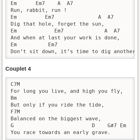
Em      Em7    A  A7

Run, rabbit, run !

Em         Em7              A  A7

Dig that hole, forget the sun,

Em            Em7             A  A7

And when at last your work is done,

Em          Em7                          A
Don’t sit down, it’s time to dig another 
Couplet 4
C7M

For long you live, and high you fly,

Bm

But only if you ride the tide,

F7M

Balanced on the biggest wave,

G                         D    G#7 Em

You race towards an early grave.