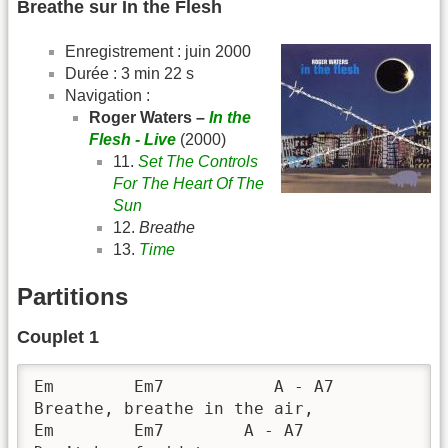
Breathe sur In the Flesh
Enregistrement : juin 2000
Durée : 3 min 22 s
Navigation :
Roger Waters –
In the
Flesh - Live
(2000)
11.
Set The Controls
For The Heart Of The
Sun
12.
Breathe
13.
Time
Partitions
Couplet 1
Em        Em7           A - A7

Breathe, breathe in the air,

Em        Em7        A - A7
