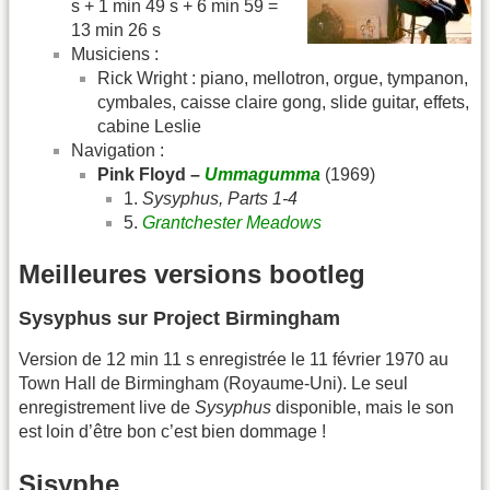
s + 1 min 49 s + 6 min 59 =
13 min 26 s
Musiciens :
Rick Wright : piano, mellotron, orgue, tympanon,
cymbales, caisse claire gong, slide guitar, effets,
cabine Leslie
Navigation :
Pink Floyd –
Ummagumma
(1969)
1.
Sysyphus, Parts 1-4
5.
Grantchester Meadows
Meilleures versions bootleg
Sysyphus sur Project Birmingham
Version de 12 min 11 s enregistrée le 11 février 1970 au
Town Hall de Birmingham (Royaume-Uni). Le seul
enregistrement live de
Sysyphus
disponible, mais le son
est loin d’être bon c’est bien dommage !
Sisyphe