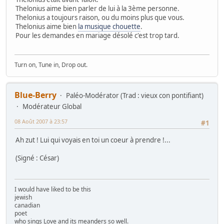
Thelonius aime bien parler de lui à la 3ème personne.
Thelonius a toujours raison, ou du moins plus que vous.
Thelonius aime bien
la musique chouette
.
Pour les demandes en mariage désolé c'est trop tard.
Turn on, Tune in, Drop out.
Blue-Berry
Paléo-Modérator (Trad : vieux con pontifiant)
Modérateur Global
08 Août 2007 à 23:57
#1
Ah zut ! Lui qui voyais en toi un coeur à prendre !...
(Signé : César)
I would have liked to be this
jewish
canadian
poet
who sings Love and its meanders so well.