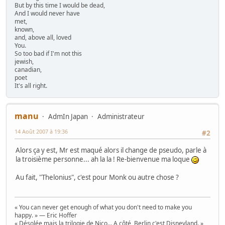
But by this time I would be dead,
And I would never have
met,
known,
and, above all, loved
You.
So too bad if I'm not this
jewish,
canadian,
poet
It's all right.
manu
AdmIn Japan
Administrateur
14 Août 2007 à 19:36
#2
Alors ça y est, Mr est maqué alors il change de pseudo, parle à
la troisième personne... ah la la ! Re-bienvenue ma loque
Au fait, "Thelonius", c'est pour Monk ou autre chose ?
« You can never get enough of what you don't need to make you
happy. » — Eric Hoffer
« Désolée mais la trilogie de Nico... A côté, Berlin c'est Disneyland. »