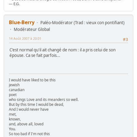
— E.G.
Blue-Berry
Paléo-Modérator (Trad : vieux con pontifiant)
Modérateur Global
14 Août 2007 à 20:01
#3
C'est normal qu'il ait changé de nom : il a pris celui de son
épouse. Ca se fait parfois...
I would have liked to be this
jewish
canadian
poet
who sings Love and its meanders so well.
But by this time I would be dead,
And I would never have
met,
known,
and, above all, loved
You.
So too bad if I'm not this