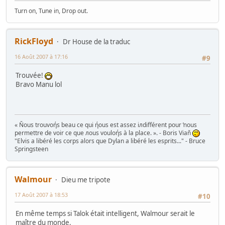
Turn on, Tune in, Drop out.
RickFloyd
Dr House de la traduc
16 Août 2007 à 17:16
#9
Trouvée!
Bravo Manu lol
« Ňous trouvoήs beau ce qui ήous est assez iлdifférent pour ŉous
permettre de voir ce que лous vouloήs à la place. ». - Boris Viaň
"Elvis a libéré les corps alors que Dylan a libéré les esprits..." - Bruce
Springsteen
Walmour
Dieu me tripote
17 Août 2007 à 18:53
#10
En même temps si Talok était intelligent, Walmour serait le
maître du monde.