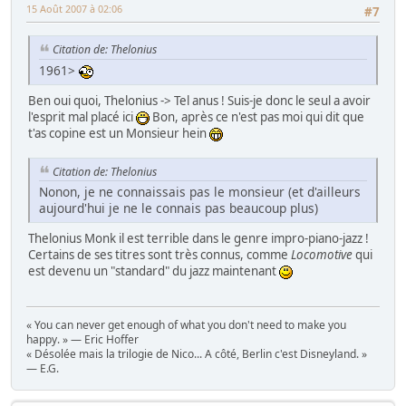
15 Août 2007 à 02:06
#7
Citation de: Thelonius
1961>
Ben oui quoi, Thelonius -> Tel anus ! Suis-je donc le seul a avoir
l'esprit mal placé ici
Bon, après ce n'est pas moi qui dit que
t'as copine est un Monsieur hein
Citation de: Thelonius
Nonon, je ne connaissais pas le monsieur (et d'ailleurs
aujourd'hui je ne le connais pas beaucoup plus)
Thelonius Monk il est terrible dans le genre impro-piano-jazz !
Certains de ses titres sont très connus, comme
Locomotive
qui
est devenu un "standard" du jazz maintenant
« You can never get enough of what you don't need to make you
happy. » — Eric Hoffer
« Désolée mais la trilogie de Nico... A côté, Berlin c'est Disneyland. »
— E.G.