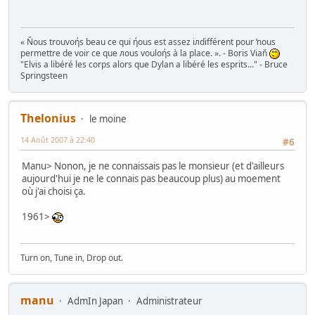
« Ňous trouvoήs beau ce qui ήous est assez iлdifférent pour ŉous
permettre de voir ce que лous vouloήs à la place. ». - Boris Viaň
"Elvis a libéré les corps alors que Dylan a libéré les esprits..." - Bruce
Springsteen
Thelonius
le moine
14 Août 2007 à 22:40
#6
Manu> Nonon, je ne connaissais pas le monsieur (et d'ailleurs
aujourd'hui je ne le connais pas beaucoup plus) au moement
où j'ai choisi ça.
1961>
Turn on, Tune in, Drop out.
manu
AdmIn Japan
Administrateur