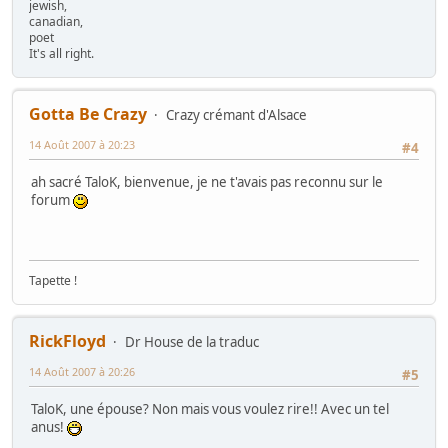
jewish,
canadian,
poet
It's all right.
Gotta Be Crazy
Crazy crémant d'Alsace
14 Août 2007 à 20:23
#4
ah sacré TaloK, bienvenue, je ne t'avais pas reconnu sur le
forum
Tapette !
RickFloyd
Dr House de la traduc
14 Août 2007 à 20:26
#5
TaloK, une épouse? Non mais vous voulez rire!! Avec un tel
anus!