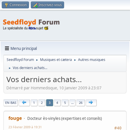
Connexion
Inscrivez-vous
Menu principal
Seedfloyd Forum
Musiques et cætera
Autres musiques
►
►
Vos derniers achats...
►
Vos derniers achats...
Démarré par Hommedisque, 10 Janvier 2009 à 23:07
|
EN BAS
1
2
4
5
...
26
3
fouge
Docteur ès-vinyles (expertises et conseils)
23 Février 2009 à 19:31
#40