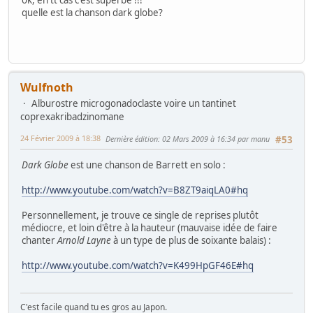
ok, en tt cas c'est superbe !!!
quelle est la chanson dark globe?
Wulfnoth
Alburostre microgonadoclaste voire un tantinet
coprexakribadzinomane
24 Février 2009 à 18:38
Dernière édition
: 02 Mars 2009 à 16:34 par manu
#53
Dark Globe
est une chanson de Barrett en solo :
http://www.youtube.com/watch?v=B8ZT9aiqLA0#hq
Personnellement, je trouve ce single de reprises plutôt
médiocre, et loin d'être à la hauteur (mauvaise idée de faire
chanter
Arnold Layne
à un type de plus de soixante balais) :
http://www.youtube.com/watch?v=K499HpGF46E#hq
C'est facile quand tu es gros au Japon.