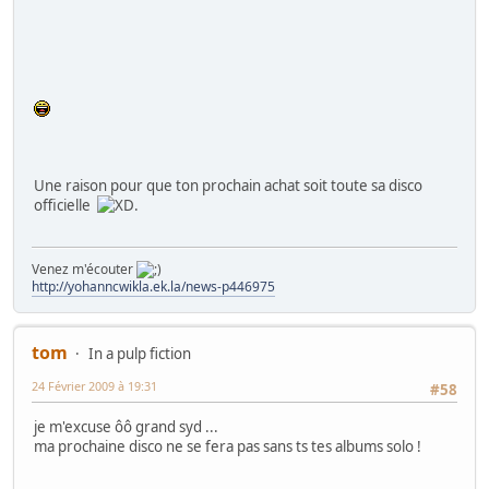
Une raison pour que ton prochain achat soit toute sa disco
officielle
.
Venez m'écouter
http://yohanncwikla.ek.la/news-p446975
tom
In a pulp fiction
24 Février 2009 à 19:31
#58
je m'excuse ôô grand syd ...
ma prochaine disco ne se fera pas sans ts tes albums solo !