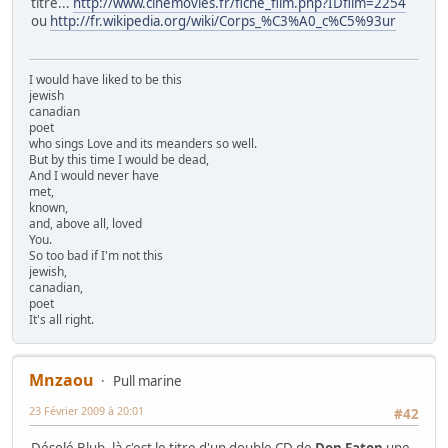
titre...
http://www.cinemovies.fr/fiche_film.php?IDfilm=2254
ou
http://fr.wikipedia.org/wiki/Corps_%C3%A0_c%C5%93ur
I would have liked to be this
jewish
canadian
poet
who sings Love and its meanders so well.
But by this time I would be dead,
And I would never have
met,
known,
and, above all, loved
You.
So too bad if I'm not this
jewish,
canadian,
poet
It's all right.
Mnzaou
Pull marine
23 Février 2009 à 20:01
#42