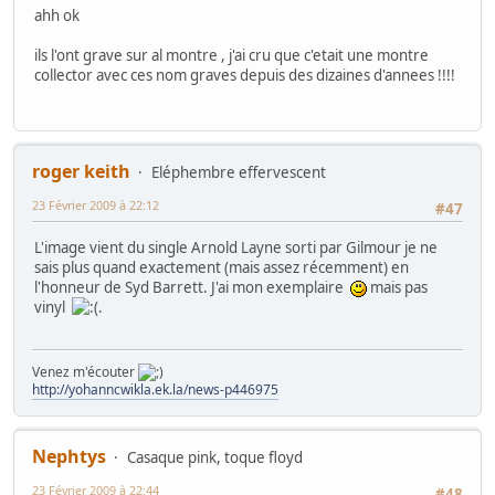
ahh ok
ils l'ont grave sur al montre , j'ai cru que c'etait une montre
collector avec ces nom graves depuis des dizaines d'annees !!!!
roger keith
Eléphembre effervescent
23 Février 2009 à 22:12
#47
L'image vient du single Arnold Layne sorti par Gilmour je ne
sais plus quand exactement (mais assez récemment) en
l'honneur de Syd Barrett. J'ai mon exemplaire
mais pas
vinyl
.
Venez m'écouter
http://yohanncwikla.ek.la/news-p446975
Nephtys
Casaque pink, toque floyd
23 Février 2009 à 22:44
#48