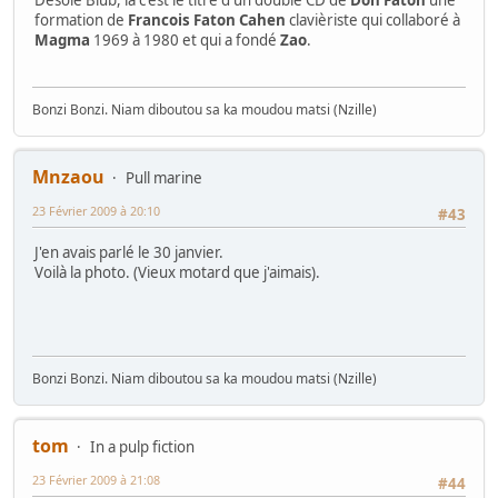
Désolé Blub, là c'est le titre d'un double CD de
Don Faton
une
formation de
Francois Faton Cahen
clavièriste qui collaboré à
Magma
1969 à 1980 et qui a fondé
Zao
.
Bonzi Bonzi. Niam diboutou sa ka moudou matsi (Nzille)
Mnzaou
Pull marine
23 Février 2009 à 20:10
#43
J'en avais parlé le 30 janvier.
Voilà la photo. (Vieux motard que j'aimais).
Bonzi Bonzi. Niam diboutou sa ka moudou matsi (Nzille)
tom
In a pulp fiction
23 Février 2009 à 21:08
#44