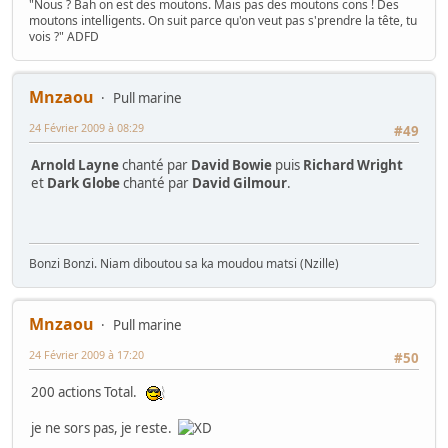
"Nous ? Bah on est des moutons. Mais pas des moutons cons ! Des
moutons intelligents. On suit parce qu'on veut pas s'prendre la tête, tu
vois ?" ADFD
Mnzaou
Pull marine
24 Février 2009 à 08:29
#49
Arnold Layne
chanté par
David Bowie
puis
Richard Wright
et
Dark Globe
chanté par
David Gilmour
.
Bonzi Bonzi. Niam diboutou sa ka moudou matsi (Nzille)
Mnzaou
Pull marine
24 Février 2009 à 17:20
#50
200 actions Total.
je ne sors pas, je reste.