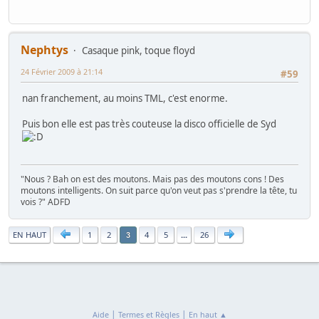
Nephtys
Casaque pink, toque floyd
24 Février 2009 à 21:14
#59
nan franchement, au moins TML, c'est enorme.
Puis bon elle est pas très couteuse la disco officielle de Syd
"Nous ? Bah on est des moutons. Mais pas des moutons cons ! Des
moutons intelligents. On suit parce qu'on veut pas s'prendre la tête, tu
vois ?" ADFD
|
EN HAUT
1
2
4
5
...
26
3
|
|
Aide
Termes et Règles
En haut ▲