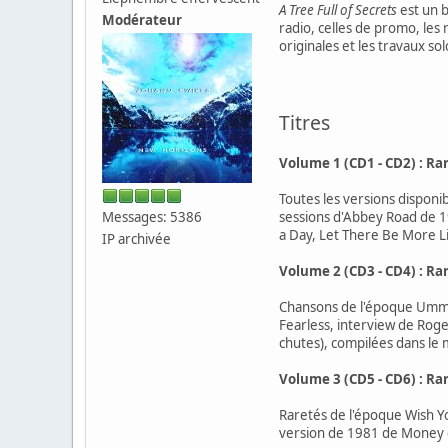
A Tree Full of Secrets
est un b
Modérateur
radio, celles de promo, les 
originales et les travaux sol
Titres
Volume 1 (CD1 - CD2) : Ra
Toutes les versions disponi
Messages: 5386
sessions d'Abbey Road de 1
a Day, Let There Be More Li
IP archivée
Volume 2 (CD3 - CD4) : Ra
Chansons de l'époque Umma
Fearless, interview de Roge
chutes), compilées dans le 
Volume 3 (CD5 - CD6) : Ra
Raretés de l'époque Wish Yo
version de 1981 de Money e