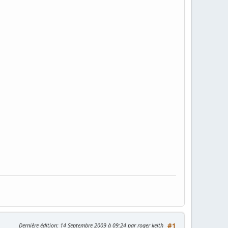
Dernière édition
: 14 Septembre 2009 à 09:24 par roger keith
#1