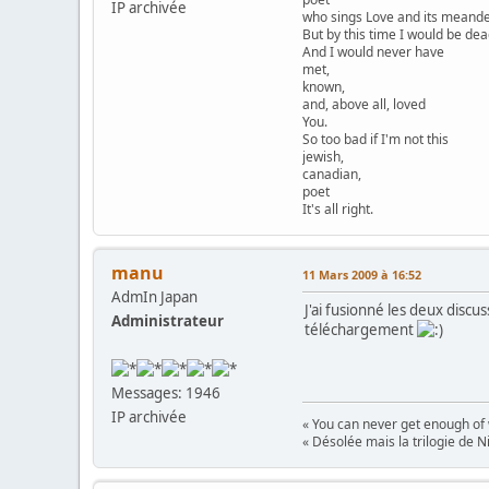
IP archivée
who sings Love and its meander
But by this time I would be dea
And I would never have
met,
known,
and, above all, loved
You.
So too bad if I'm not this
jewish,
canadian,
poet
It's all right.
manu
11 Mars 2009 à 16:52
AdmIn Japan
J'ai fusionné les deux discu
Administrateur
téléchargement
Messages: 1946
IP archivée
« You can never get enough of
« Désolée mais la trilogie de Ni