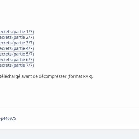
ecrets (partie 1/7)
ecrets (partie 2/7)
ecrets (partie 3/7)
ecrets (partie 4/7)
ecrets (partie 5/7)
ecrets (partie 6/7)
ecrets (partie 7/7)
 téléchargé avant de décompresser (format RAR).
s-p446975