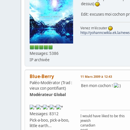
dessus)
.
Edit: excuses moi cochon pr
Venez m'écouter
http://yohanncwikla.ek.la/new
Messages: 5386
IP archivée
Blue-Berry
11 Mars 2009 à 12:43
Paléo-Modérator (Trad :
Ben mon cochon !
vieux con pontifiant)
Modérateur Global
Messages: 8312
I would have liked to be this
Pick-a-boo, pick-a-boo,
jewish
canadian
little earth...
poet