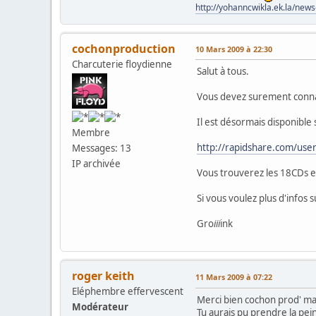
http://yohanncwikla.ek.la/new
cochonproduction
10 Mars 2009 à 22:30
Charcuterie floydienne
Salut à tous.
Vous devez surement connait
Il est désormais disponible 
Membre
http://rapidshare.com/us
Messages: 13
IP archivée
Vous trouverez les 18CDs e
Si vous voulez plus d'infos
Gro
iii
ink
roger keith
11 Mars 2009 à 07:22
Eléphembre effervescent
Merci bien cochon prod' mais
Modérateur
Tu aurais pu prendre la pei