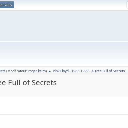
vez-vous
ects
(Modérateur:
roger keith
)
Pink Floyd - 1965-1999 - A Tree Full of Secrets
►
e Full of Secrets