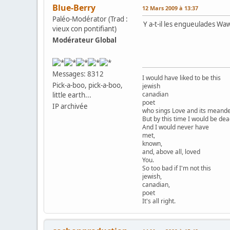
Blue-Berry
12 Mars 2009 à 13:37
Paléo-Modérator (Trad :
Y a-t-il les engueulades Waw
vieux con pontifiant)
Modérateur Global
Messages: 8312
I would have liked to be this
Pick-a-boo, pick-a-boo,
jewish
canadian
little earth...
poet
IP archivée
who sings Love and its meander
But by this time I would be dea
And I would never have
met,
known,
and, above all, loved
You.
So too bad if I'm not this
jewish,
canadian,
poet
It's all right.