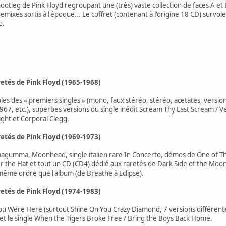
ootleg de Pink Floyd regroupant une (très) vaste collection de faces A et B
remixes sortis à l'époque... Le coffret (contenant à l'origine 18 CD) survol
o.
retés de Pink Floyd (1965-1968)
bles des « premiers singles » (mono, faux stéréo, stéréo, acetates, versio
967, etc.), superbes versions du single inédit Scream Thy Last Scream 
ght et Corporal Clegg.
retés de Pink Floyd (1969-1973)
gumma, Moonhead, single italien rare In Concerto, démos de One of Th
r the Hat et tout un CD (CD4) dédié aux raretés de Dark Side of the Moon
même ordre que l'album (de Breathe à Eclipse).
retés de Pink Floyd (1974-1983)
u Were Here (surtout Shine On You Crazy Diamond, 7 versions différentes !
t le single When the Tigers Broke Free / Bring the Boys Back Home.