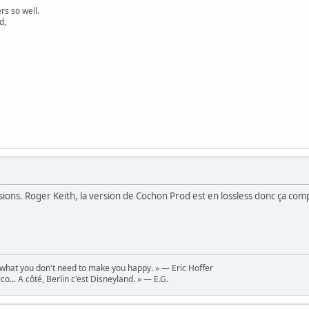
s so well.
d,
ssions. Roger Keith, la version de Cochon Prod est en lossless donc ça comp
 what you don't need to make you happy. » — Eric Hoffer
co... A côté, Berlin c'est Disneyland. » — E.G.