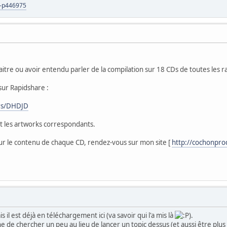
s-p446975
re ou avoir entendu parler de la compilation sur 18 CDs de toutes les ra
sur Rapidshare :
ers/DHDJD
t les artworks correspondants.
 sur le contenu de chaque CD, rendez-vous sur mon site [
http://cochonprod
 il est déjà en téléchargement ici (va savoir qui l'a mis là
).
ne de chercher un peu au lieu de lancer un topic dessus (et aussi être plu