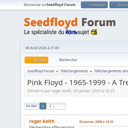
Bienvenue sur
Seedfloyd Forum
.
Connexion
Inscri
06 Août 2026 à 21:00
Accueil
Rechercher
Seedfloyd Forum
Téléchargements
Téléchargements dir
►
►
Pink Floyd - 1965-1999 - A Tre
Démarré par roger keith, 28 Janvier 2009 à 18:25
|
EN BAS
2
1
roger keith
28 Janvier 2009 à 18:25
Eléphembre effervescent