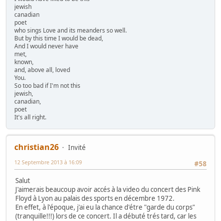
jewish
canadian
poet
who sings Love and its meanders so well.
But by this time I would be dead,
And I would never have
met,
known,
and, above all, loved
You.
So too bad if I'm not this
jewish,
canadian,
poet
It's all right.
christian26
Invité
12 Septembre 2013 à 16:09
#58
Salut
J'aimerais beaucoup avoir accés à la video du concert des Pink
Floyd à Lyon au palais des sports en décembre 1972.
En effet, à l'époque, j'ai eu la chance d'étre "garde du corps"
(tranquille!!!) lors de ce concert. Il a débuté trés tard, car les