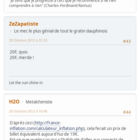
"Je sens que je progresse à ceci que je recommence à ne rien
comprendre à rien" (Charles-Ferdinand Ramuz)
ZeZapatiste
Le mec le plus génial de tout le gratin dauphinois
20 Octobre 2012 à 01:23
#43
20F, quoi.
20F, merde !
Let the sun shine in
H2O
Metalchimiste
20 Octobre 2012 à 16:48
#44
D'après ceci (
http://france-
inflation.com/calculateur_inflation.php
), cela ferait un prix de
billet équivalent aujourd'hui de 19€.
Est-ce que quelqu'un qui a l'habitude d'aller aux concerts de