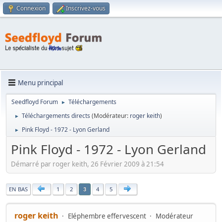
Connexion
Inscrivez-vous
Menu principal
Seedfloyd Forum
Téléchargements
►
Téléchargements directs
(Modérateur:
roger keith
)
►
Pink Floyd - 1972 - Lyon Gerland
►
Pink Floyd - 1972 - Lyon Gerland
Démarré par roger keith, 26 Février 2009 à 21:54
|
EN BAS
1
2
4
5
3
roger keith
Eléphembre effervescent
Modérateur