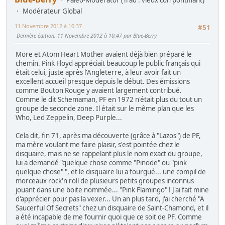
Modérateur Global
11 Novembre 2012 à 10:37
#51
Dernière édition
: 11 Novembre 2012 à 10:47 par Blue-Berry
More et Atom Heart Mother avaient déjà bien préparé le
chemin. Pink Floyd appréciait beaucoup le public français qui
était celui, juste après l'Angleterre, à leur avoir fait un
excellent accueil presque depuis le début. Des émissions
comme Bouton Rouge y avaient largement contribué.
Comme le dit Schemaman, PF en 1972 n'était plus du tout un
groupe de seconde zone. Il était sur le même plan que les
Who, Led Zeppelin, Deep Purple...
Cela dit, fin 71, après ma découverte (grâce à "Lazos") de PF,
ma mère voulant me faire plaisir, s'est pointée chez le
disquaire, mais ne se rappelant plus le nom exact du groupe,
lui a demandé "quelque chose comme "Pinode" ou "pink
quelque chose" ", et le disquaire lui a fourgué... une compil de
morceaux rock'n roll de plusieurs petits groupes inconnus
jouant dans une boite nommée... "Pink Flamingo" ! J'ai fait mine
d'apprécier pour pas la vexer... Un an plus tard, j'ai cherché "A
Saucerful Of Secrets" chez un disquaire de Saint-Chamond, et il
a été incapable de me fournir quoi que ce soit de PF. Comme