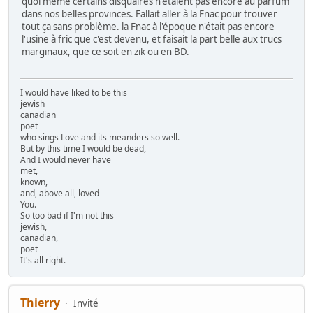
quoi même certains disquaires n'étaient pas encore au parfum
dans nos belles provinces. Fallait aller à la Fnac pour trouver
tout ça sans problème. la Fnac à l'époque n'était pas encore
l'usine à fric que c'est devenu, et faisait la part belle aux trucs
marginaux, que ce soit en zik ou en BD.
I would have liked to be this
jewish
canadian
poet
who sings Love and its meanders so well.
But by this time I would be dead,
And I would never have
met,
known,
and, above all, loved
You.
So too bad if I'm not this
jewish,
canadian,
poet
It's all right.
Thierry
Invité