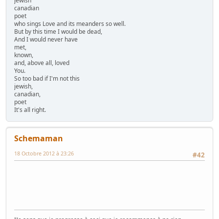
jewish
canadian
poet
who sings Love and its meanders so well.
But by this time I would be dead,
And I would never have
met,
known,
and, above all, loved
You.
So too bad if I'm not this
jewish,
canadian,
poet
It's all right.
Schemaman
18 Octobre 2012 à 23:26
#42