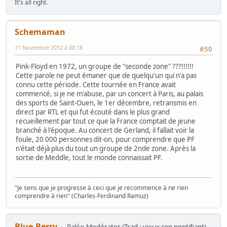
It's all right.
Schemaman
11 Novembre 2012 à 08:18
#50
Pink-Floyd en 1972, un groupe de "seconde zone" ???!!!!!!
Cette parole ne peut émaner que de quelqu'un qui n'a pas
connu cette période. Cette tournée en France avait
commencé, si je ne m'abuse, par un concert à Paris, au palais
des sports de Saint-Ouen, le 1er décembre, retransmis en
direct par RTL et qui fut écouté dans le plus grand
recueillement par tout ce que la France comptait de jeune
branché à l'époque. Au concert de Gerland, il fallait voir la
foule, 20 000 personnes dit-on, pour comprendre que PF
n'était déjà plus du tout un groupe de 2nde zone. Après la
sortie de Meddle, tout le monde connaissait PF.
"Je sens que je progresse à ceci que je recommence à ne rien
comprendre à rien" (Charles-Ferdinand Ramuz)
Blue-Berry
Paléo-Modérator (Trad : vieux con pontifiant)