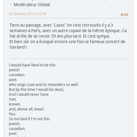
Modérateur Global
26 Octobre 2012 à 15:48
#49
Tiens au passage, avec "Lazos" on s'est retrouvés il y a 3
semaines à Paris, avec un autre copain de la même époque. Ca
fait drôle de se revoir 39 ans plus tard. Et c'est sympa.
Et bien sûr on a évoqué encore une fois ce fameux concert de
Gerland !
I would have liked to be this
jewish
canadian
poet
who sings Love and its meanders so well.
But by this time I would be dead,
And I would never have
met,
known,
and, above all, loved
You.
So too bad if I'm not this
jewish,
canadian,
poet