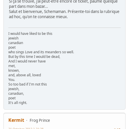
Si ça se trouve, j'ai peut-être encore ce ticket, paumé quelque
part dans mon bazar...
Salut et bienvenue, Schemaman. Présente-toi dans la rubrique
ad hoc, qu'on te connaisse mieux.
I would have liked to be this
jewish
canadian
poet
who sings Love and its meanders so well.
But by this time I would be dead,
And I would never have
met,
known,
and, above all, loved
You.
So too bad if I'm not this
jewish,
canadian,
poet
It's all right.
Kermit
Frog Prince
21 Octobre 2012 à 21:28