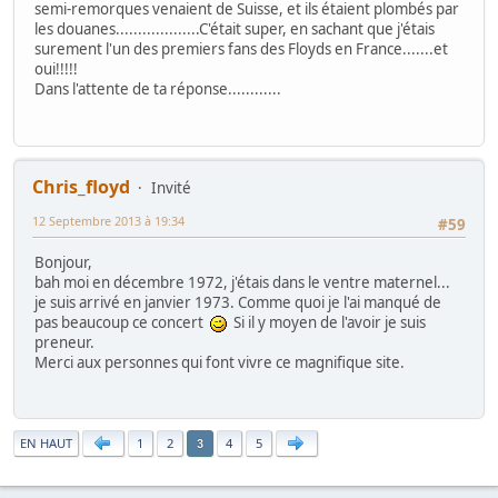
semi-remorques venaient de Suisse, et ils étaient plombés par
les douanes...................C'était super, en sachant que j'étais
surement l'un des premiers fans des Floyds en France.......et
oui!!!!!
Dans l'attente de ta réponse............
Chris_floyd
Invité
12 Septembre 2013 à 19:34
#59
Bonjour,
bah moi en décembre 1972, j'étais dans le ventre maternel...
je suis arrivé en janvier 1973. Comme quoi je l'ai manqué de
pas beaucoup ce concert
Si il y moyen de l'avoir je suis
preneur.
Merci aux personnes qui font vivre ce magnifique site.
|
EN HAUT
1
2
4
5
3