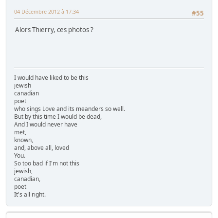
04 Décembre 2012 à 17:34
#55
Alors Thierry, ces photos ?
I would have liked to be this
jewish
canadian
poet
who sings Love and its meanders so well.
But by this time I would be dead,
And I would never have
met,
known,
and, above all, loved
You.
So too bad if I'm not this
jewish,
canadian,
poet
It's all right.