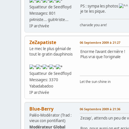
PS : sympa les photos
Squatteur de Seedfloyd
je te les pique.
Messages: 801
pi4niste... guit4riste...
charade you are!
IP archivée
ZeZapatiste
06 Septembre 2009 à 21:27
Le mec le plus génial de
Enorme l'avant dernière !
tout le gratin dauphinois
Plus vrai que l'originale
Squatteur de Seedfloyd
Messages: 3370
Let the sun shine in
Yabadabadoo
IP archivée
Blue-Berry
06 Septembre 2009 à 21:36
Paléo-Modérator (Trad :
Zezap', attends un peu de vo
vieux con pontifiant)
Modérateur Global
Bon, nous aussi on est arri