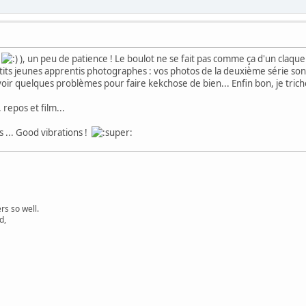
e
), un peu de patience ! Le boulot ne se fait pas comme ça d'un claqu
its jeunes apprentis photographes : vos photos de la deuxième série sont 
avoir quelques problèmes pour faire kekchose de bien... Enfin bon, je trich
 repos et film...
 ... Good vibrations !
s so well.
d,