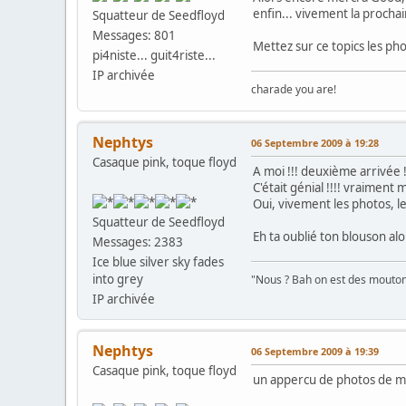
enfin... vivement la procha
Squatteur de Seedfloyd
Messages: 801
Mettez sur ce topics les ph
pi4niste... guit4riste...
IP archivée
charade you are!
Nephtys
06 Septembre 2009 à 19:28
Casaque pink, toque floyd
A moi !!! deuxième arrivée 
C'était génial !!!! vraiment m
Oui, vivement les photos, les
Squatteur de Seedfloyd
Eh ta oublié ton blouson alo
Messages: 2383
Ice blue silver sky fades
into grey
"Nous ? Bah on est des moutons
IP archivée
Nephtys
06 Septembre 2009 à 19:39
Casaque pink, toque floyd
un appercu de photos de m