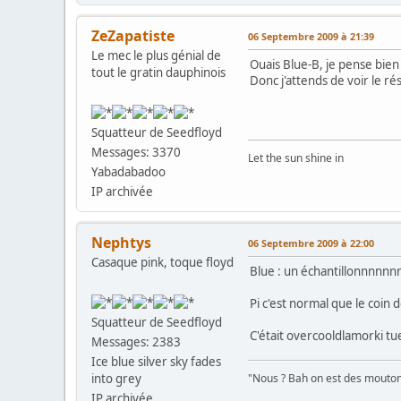
ZeZapatiste
06 Septembre 2009 à 21:39
Le mec le plus génial de
Ouais Blue-B, je pense bien
tout le gratin dauphinois
Donc j'attends de voir le ré
Squatteur de Seedfloyd
Messages: 3370
Let the sun shine in
Yabadabadoo
IP archivée
Nephtys
06 Septembre 2009 à 22:00
Casaque pink, toque floyd
Blue : un échantillonnnnnnnn
Pi c'est normal que le coin 
Squatteur de Seedfloyd
C'était overcooldlamorki tu
Messages: 2383
Ice blue silver sky fades
into grey
"Nous ? Bah on est des moutons
IP archivée