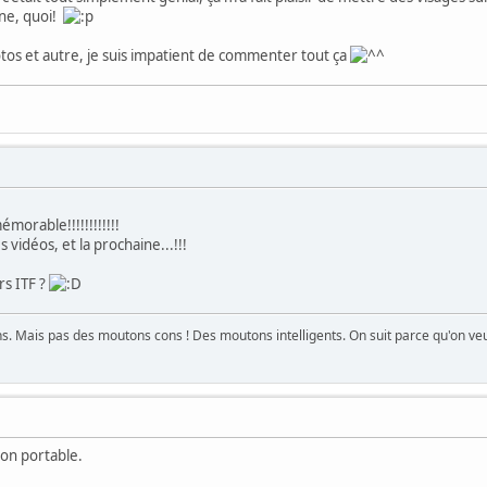
ine, quoi!
otos et autre, je suis impatient de commenter tout ça
!
émorable!!!!!!!!!!!!
 vidéos, et la prochaine...!!!
rs ITF ?
. Mais pas des moutons cons ! Des moutons intelligents. On suit parce qu'on veut
on portable.