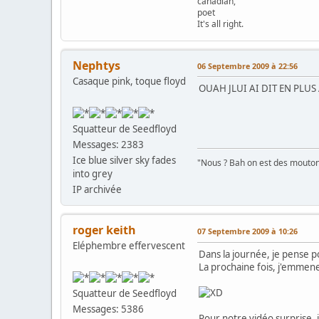
canadian,
poet
It's all right.
Nephtys
06 Septembre 2009 à 22:56
Casaque pink, toque floyd
OUAH JLUI AI DIT EN PLUS 
Squatteur de Seedfloyd
Messages: 2383
Ice blue silver sky fades
"Nous ? Bah on est des moutons
into grey
IP archivée
roger keith
07 Septembre 2009 à 10:26
Eléphembre effervescent
Dans la journée, je pense p
La prochaine fois, j'emmene
Squatteur de Seedfloyd
Messages: 5386
Pour notre vidéo surprise, 