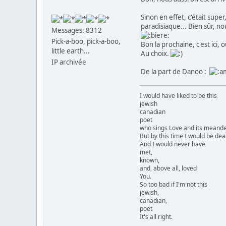
Sinon en effet, c'était super
paradisiaque... Bien sûr, no
Messages: 8312
Pick-a-boo, pick-a-boo,
Bon la prochaine, c'est ici,
little earth...
Au choix.
IP archivée
De la part de Danoo :
I would have liked to be this
jewish
canadian
poet
who sings Love and its meander
But by this time I would be dea
And I would never have
met,
known,
and, above all, loved
You.
So too bad if I'm not this
jewish,
canadian,
poet
It's all right.