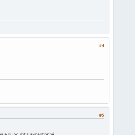
#4
#5
n vue du boulot sus-mentionné...