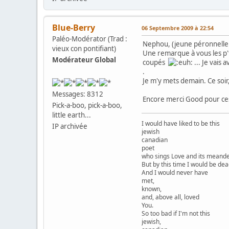
Blue-Berry
06 Septembre 2009 à 22:54
Paléo-Modérator (Trad :
Nephou, (jeune péronnell
vieux con pontifiant)
Une remarque à vous les p't
Modérateur Global
coupés
... Je vais 
.
Je m'y mets demain. Ce soir,
Messages: 8312
Encore merci Good pour ces
Pick-a-boo, pick-a-boo,
little earth...
I would have liked to be this
IP archivée
jewish
canadian
poet
who sings Love and its meander
But by this time I would be dea
And I would never have
met,
known,
and, above all, loved
You.
So too bad if I'm not this
jewish,