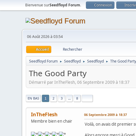
Bienvenue sur
Seedfloyd Forum
.
Connexion
Inscri
06 Août 2026 à 03:54
Accueil
Rechercher
Seedfloyd Forum
Seedfloyd
Seedfloyd
The Good Part
►
►
►
The Good Party
Démarré par InTheFlesh, 06 Septembre 2009 à 18:37
|
EN BAS
2
3
...
8
1
InTheFlesh
06 Septembre 2009 à 18:37
Membre bien en chair
Voilà, on avais dit premier s
Alors encore merci à Good, 