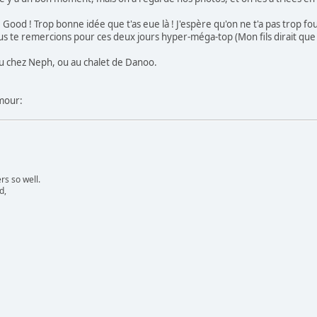
, Good ! Trop bonne idée que t'as eue là ! J'espère qu'on ne t'a pas trop fou
us te remercions pour ces deux jours hyper-méga-top (Mon fils dirait que j'e
 ou chez Neph, ou au chalet de Danoo.
s so well.
d,