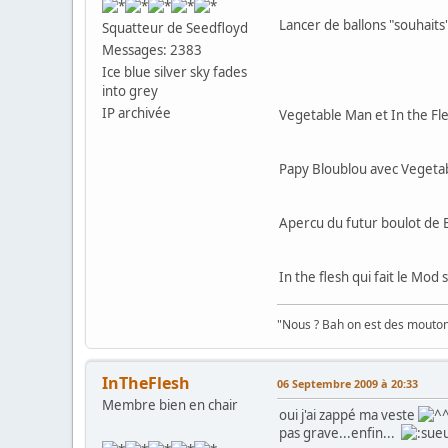
Lancer de ballons "souhaits" 
Squatteur de Seedfloyd
Messages: 2383
Ice blue silver sky fades
into grey
IP archivée
Vegetable Man et In the Fl
Papy Bloublou avec Vegetab
Apercu du futur boulot de B
In the flesh qui fait le Mod 
"Nous ? Bah on est des moutons
InTheFlesh
06 Septembre 2009 à 20:33
Membre bien en chair
oui j'ai zappé ma veste
pas grave...enfin...