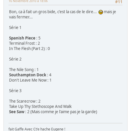
16 Novembre 2010 à 18:06
#11
Bon, ca à fait un gros bide, c'est la cas de le dire...
mais je
vais fermer...
Série 1
Spanish Piece
: 5
Terminal Frost : 2
In The Flesh (Part 2) : 0
Série 2
The Nile Song : 1
Southampton Dock
: 4
Don't Leave Me Now : 1
Série 3
The Scarecrow : 2
Take Up Thy Stethoscope And Walk
See Saw
: 2 (Mais comme je l'aime pas je la garde)
fait Gaffe Avec Ct'e hache Eugene !