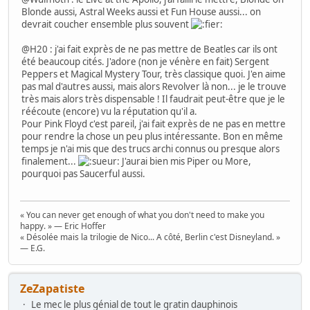
Blonde aussi, Astral Weeks aussi et Fun House aussi... on
devrait coucher ensemble plus souvent
@H20 : j'ai fait exprès de ne pas mettre de Beatles car ils ont
été beaucoup cités. J'adore (non je vénère en fait) Sergent
Peppers et Magical Mystery Tour, très classique quoi. J'en aime
pas mal d'autres aussi, mais alors Revolver là non... je le trouve
très mais alors très dispensable ! Il faudrait peut-être que je le
réécoute (encore) vu la réputation qu'il a.
Pour Pink Floyd c'est pareil, j'ai fait exprès de ne pas en mettre
pour rendre la chose un peu plus intéressante. Bon en même
temps je n'ai mis que des trucs archi connus ou presque alors
finalement...
J'aurai bien mis Piper ou More,
pourquoi pas Saucerful aussi.
« You can never get enough of what you don't need to make you
happy. » — Eric Hoffer
« Désolée mais la trilogie de Nico... A côté, Berlin c'est Disneyland. »
— E.G.
ZeZapatiste
Le mec le plus génial de tout le gratin dauphinois