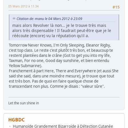
05 Mars 2012 à 11:34
#15
Citation de: manu le 04 Mars 2012 à 23:09
mais alors Revolver là non... je le trouve très mais
alors très dispensable ! Il faudrait peut-être que je le
réécoute (encore) vu la réputation qu'il a.
Tomorrow Never Knows, I'm Only Sleeping, Eleanor Rigby,
c'est top class. Le reste c'est plutôt très bon, et beaucoup te
restent plantées dans le crâne (Got to get you into my life,
Taxman, For no one, Good day sunshine, et bien entendu
Yellow Submarine).
Franchement à part Here, There and Everywhere (et aussi She
said she said, dans une moindre mesure), je trouve que tout
est très bon. Pas de quoi en faire quelque chose de
transcendant non plus. Comme je disais : "valeur sûre".
Let the sun shine in
HGBDC
Humanoïde Grandement Bizarroïde à Détection Cutanée