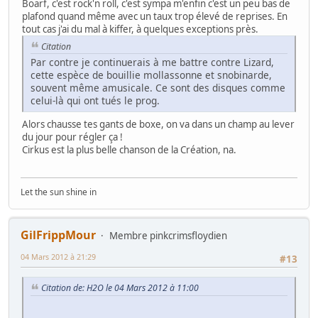
Boarf, c'est rock'n roll, c'est sympa m'enfin c'est un peu bas de
plafond quand même avec un taux trop élevé de reprises. En
tout cas j'ai du mal à kiffer, à quelques exceptions près.
Citation
Par contre je continuerais à me battre contre Lizard,
cette espèce de bouillie mollassonne et snobinarde,
souvent même amusicale. Ce sont des disques comme
celui-là qui ont tués le prog.
Alors chausse tes gants de boxe, on va dans un champ au lever
du jour pour régler ça !
Cirkus est la plus belle chanson de la Création, na.
Let the sun shine in
GilFrippMour
Membre pinkcrimsfloydien
04 Mars 2012 à 21:29
#13
Citation de: H2O le 04 Mars 2012 à 11:00