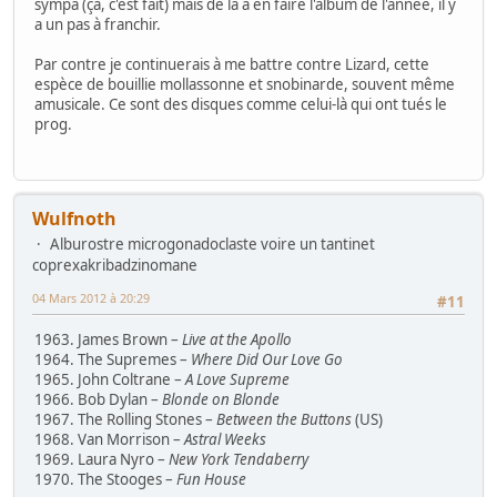
sympa (ça, c'est fait) mais de là à en faire l'album de l'année, il y
a un pas à franchir.
Par contre je continuerais à me battre contre Lizard, cette
espèce de bouillie mollassonne et snobinarde, souvent même
amusicale. Ce sont des disques comme celui-là qui ont tués le
prog.
Wulfnoth
Alburostre microgonadoclaste voire un tantinet
coprexakribadzinomane
04 Mars 2012 à 20:29
#11
1963. James Brown –
Live at the Apollo
1964. The Supremes –
Where Did Our Love Go
1965. John Coltrane –
A Love Supreme
1966. Bob Dylan –
Blonde on Blonde
1967. The Rolling Stones –
Between the Buttons
(US)
1968. Van Morrison –
Astral Weeks
1969. Laura Nyro –
New York Tendaberry
1970. The Stooges –
Fun House