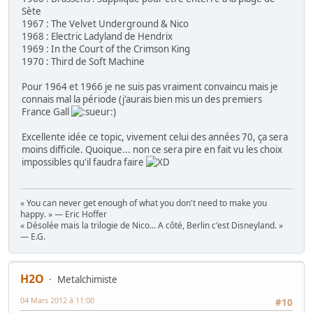
Sète
1967 : The Velvet Underground & Nico
1968 : Electric Ladyland de Hendrix
1969 : In the Court of the Crimson King
1970 : Third de Soft Machine
Pour 1964 et 1966 je ne suis pas vraiment convaincu mais je
connais mal la période (j'aurais bien mis un des premiers
France Gall
)
Excellente idée ce topic, vivement celui des années 70, ça sera
moins difficile. Quoique... non ce sera pire en fait vu les choix
impossibles qu'il faudra faire
« You can never get enough of what you don't need to make you
happy. » — Eric Hoffer
« Désolée mais la trilogie de Nico... A côté, Berlin c'est Disneyland. »
— E.G.
H2O
Metalchimiste
04 Mars 2012 à 11:00
#10