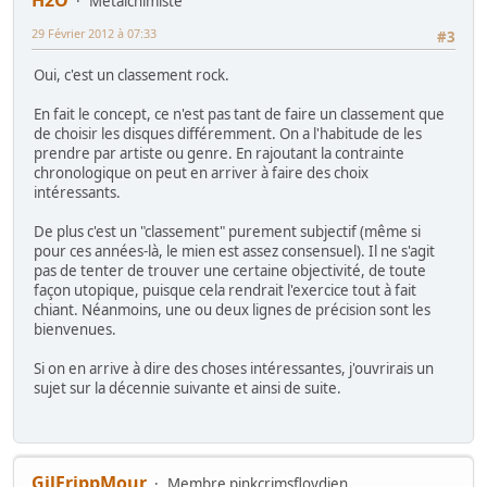
H2O
Metalchimiste
29 Février 2012 à 07:33
#3
Oui, c'est un classement rock.
En fait le concept, ce n'est pas tant de faire un classement que
de choisir les disques différemment. On a l'habitude de les
prendre par artiste ou genre. En rajoutant la contrainte
chronologique on peut en arriver à faire des choix
intéressants.
De plus c'est un "classement" purement subjectif (même si
pour ces années-là, le mien est assez consensuel). Il ne s'agit
pas de tenter de trouver une certaine objectivité, de toute
façon utopique, puisque cela rendrait l'exercice tout à fait
chiant. Néanmoins, une ou deux lignes de précision sont les
bienvenues.
Si on en arrive à dire des choses intéressantes, j'ouvrirais un
sujet sur la décennie suivante et ainsi de suite.
GilFrippMour
Membre pinkcrimsfloydien