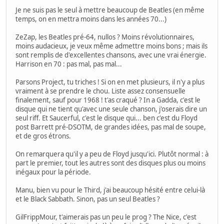
Je ne suis pas le seul à mettre beaucoup de Beatles (en même
temps, on en mettra moins dans les années 70...)
ZeZap, les Beatles pré-64, nullos ? Moins révolutionnaires,
moins audacieux, je veux même admettre moins bons ; mais ils
sont remplis de d'excellentes chansons, avec une vrai énergie.
Harrison en 70 : pas mal, pas mal...
Parsons Project, tu triches ! Si on en met plusieurs, il n'y a plus
vraiment à se prendre le chou. Liste assez consensuelle
finalement, sauf pour 1968 ! t'as craqué ? In a Gadda, c'est le
disque qui ne tient qu'avec une seule chanson, j'oserais dire un
seul riff. Et Saucerful, c'est le disque qui... ben c'est du Floyd
post Barrett pré-DSOTM, de grandes idées, pas mal de soupe,
et de gros étrons.
On remarquera qu'il y a peu de Floyd jusqu'ici. Plutôt normal : à
part le premier, tout les autres sont des disques plus ou moins
inégaux pour la période.
Manu, bien vu pour le Third, j'ai beaucoup hésité entre celui-là
et le Black Sabbath. Sinon, pas un seul Beatles ?
GilFrippMour, t'aimerais pas un peu le prog ? The Nice, c'est