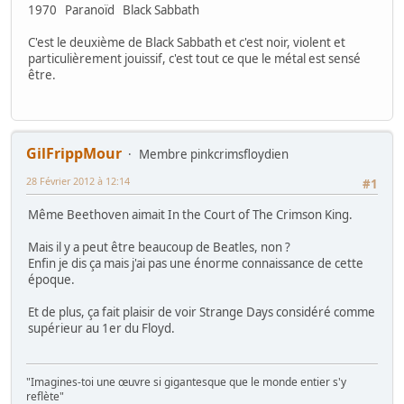
1970 Paranoïd Black Sabbath
C'est le deuxième de Black Sabbath et c'est noir, violent et
particulièrement jouissif, c'est tout ce que le métal est sensé
être.
GilFrippMour
Membre pinkcrimsfloydien
28 Février 2012 à 12:14
#1
Même Beethoven aimait In the Court of The Crimson King.
Mais il y a peut être beaucoup de Beatles, non ?
Enfin je dis ça mais j'ai pas une énorme connaissance de cette
époque.
Et de plus, ça fait plaisir de voir Strange Days considéré comme
supérieur au 1er du Floyd.
"Imagines-toi une œuvre si gigantesque que le monde entier s'y
reflète"