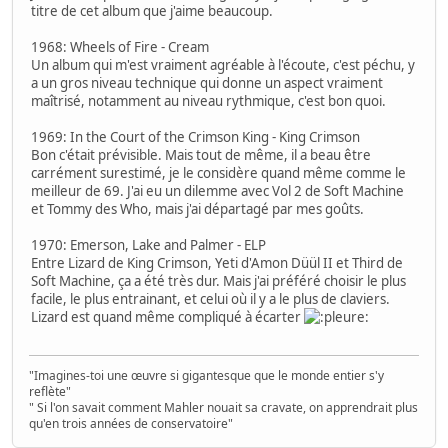
titre de cet album que j'aime beaucoup.
1968: Wheels of Fire - Cream
Un album qui m'est vraiment agréable à l'écoute, c'est péchu, y
a un gros niveau technique qui donne un aspect vraiment
maîtrisé, notamment au niveau rythmique, c'est bon quoi.
1969: In the Court of the Crimson King - King Crimson
Bon c'était prévisible. Mais tout de même, il a beau être
carrément surestimé, je le considère quand même comme le
meilleur de 69. J'ai eu un dilemme avec Vol 2 de Soft Machine
et Tommy des Who, mais j'ai départagé par mes goûts.
1970: Emerson, Lake and Palmer - ELP
Entre Lizard de King Crimson, Yeti d'Amon Düül II et Third de
Soft Machine, ça a été très dur. Mais j'ai préféré choisir le plus
facile, le plus entrainant, et celui où il y a le plus de claviers.
Lizard est quand même compliqué à écarter
"Imagines-toi une œuvre si gigantesque que le monde entier s'y
reflète"
" Si l'on savait comment Mahler nouait sa cravate, on apprendrait plus
qu'en trois années de conservatoire"