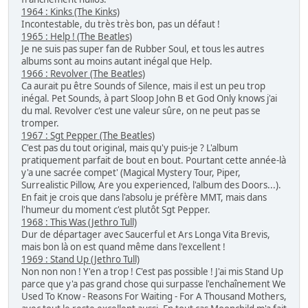
1964 : Kinks (The Kinks)
Incontestable, du très très bon, pas un défaut !
1965 : Help ! (The Beatles)
Je ne suis pas super fan de Rubber Soul, et tous les autres
albums sont au moins autant inégal que Help.
1966 : Revolver (The Beatles)
Ca aurait pu être Sounds of Silence, mais il est un peu trop
inégal. Pet Sounds, à part Sloop John B et God Only knows j'ai
du mal. Revolver c'est une valeur sûre, on ne peut pas se
tromper.
1967 : Sgt Pepper (The Beatles)
C'est pas du tout original, mais qu'y puis-je ? L'album
pratiquement parfait de bout en bout. Pourtant cette année-là
y'a une sacrée compet' (Magical Mystery Tour, Piper,
Surrealistic Pillow, Are you experienced, l'album des Doors...).
En fait je crois que dans l'absolu je préfère MMT, mais dans
l'humeur du moment c'est plutôt Sgt Pepper.
1968 : This Was (Jethro Tull)
Dur de départager avec Saucerful et Ars Longa Vita Brevis,
mais bon là on est quand même dans l'excellent !
1969 : Stand Up (Jethro Tull)
Non non non ! Y'en a trop ! C'est pas possible ! J'ai mis Stand Up
parce que y'a pas grand chose qui surpasse l'enchaînement We
Used To Know - Reasons For Waiting - For A Thousand Mothers,