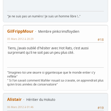
"Je ne suis pas un numéro ! Je suis un homme libre !.."
GilFrippMour
Membre pinkcrimsfloydien
05 Mars 2012 à 20:29
#18
Tiens, j'avais oublié d'hésiter avec Hot Rats, c'est aussi
surprenant qu'il ne soit pas un peu plus cité.
"Imagines-toi une œuvre si gigantesque que le monde entier s'y
reflète"
" Si l'on savait comment Mahler nouait sa cravate, on apprendrait plus
qu'en trois années de conservatoire"
Alistair
Héritier du Hokuto
06 Mars 2012 à 01:46
#19