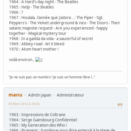
1964 : A Hard's day night - The Beatles
1965 : Help - The Beatles
1966 : ?
1967 : Houlala..l'année que j'adore.. : The Piper - Sgt.
Peppers's - The Velvet underground & nico - The Doors - Their
satanic majestie request - Are you experienced - happy
together - Magical mystery tour
1968 : In a gadda da vida - a saucerful of secret
1969 : Abbey road - let it bleed
1970 : Atom heart mother !
voilà environ..
"Je ne suis pas un numéro ! Je suis un homme libre !.."
manu
AdmIn Japan
Administrateur
03 Mars 2012 à 16:34
#9
1963 : Impressions de Coltrane
1964 : Serge Gainsbourg Confidentiel
1965 : My Generation des Who !
1966 : Brassens : Supplique pour être enterré à la plage de