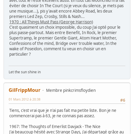
avec tout le reste excellent aussi. En tout cas Moonchild m'a fait
éviter de choisir In The Court (si je veux du silence, je mets pas
une musique...), pis y'avait encore Abbey Road, les deux
premiers Led Zep, Crosby, Stills & Nash...
1970 : All Things Must Pass (George Harrison)
C'est quasiment un choix impossible, du coup j'ai opté pour le
plus passe-partout. Mais entre Benefit, In Rock, le premier
Supertramp, le premier Gentle Giant, Atom Heart Mother,
Confessions of the mind, Bridge over trouble water, In the
wake of Poseidon, comment tu veux en choisir un en
particulier ?
Let the sun shine in
GilFrippMour
Membre pinkcrimsfloydien
01 Mars 2012 à 20:38
#6
Tiens, c'est vrai que je n'ai pas fait ma petite liste. Bon je ne
commencerai pas à 63, je ne connais pas assez.
1967: The Thoughts of Emerlist Davjack - The Nice
J'ai beaucoup hésité avec Strange Days, j'ai départagé grâce au