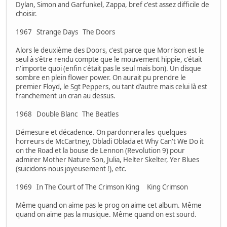
Dylan, Simon and Garfunkel, Zappa, bref c'est assez difficile de
choisir.
1967 Strange Days The Doors
Alors le deuxième des Doors, c'est parce que Morrison est le
seul à s'être rendu compte que le mouvement hippie, c'était
n'importe quoi (enfin c'était pas le seul mais bon). Un disque
sombre en plein flower power. On aurait pu prendre le
premier Floyd, le Sgt Peppers, ou tant d'autre mais celui là est
franchement un cran au dessus.
1968 Double Blanc The Beatles
Démesure et décadence. On pardonnera les quelques
horreurs de McCartney, Obladi Oblada et Why Can't We Do it
on the Road et la bouse de Lennon (Revolution 9) pour
admirer Mother Nature Son, Julia, Helter Skelter, Yer Blues
(suicidons-nous joyeusement !), etc.
1969 In The Court of The Crimson King King Crimson
Même quand on aime pas le prog on aime cet album. Même
quand on aime pas la musique. Même quand on est sourd.