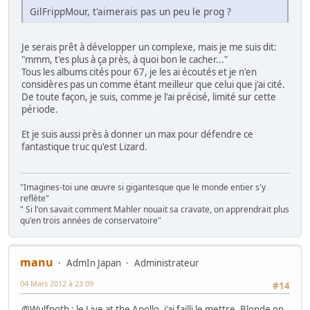
GilFrippMour, t'aimerais pas un peu le prog ?
Je serais prêt à développer un complexe, mais je me suis dit:
"mmm, t'es plus à ça près, à quoi bon le cacher..."
Tous les albums cités pour 67, je les ai écoutés et je n'en
considères pas un comme étant meilleur que celui que j'ai cité.
De toute façon, je suis, comme je l'ai précisé, limité sur cette
période.
Et je suis aussi près à donner un max pour défendre ce
fantastique truc qu'est Lizard.
"Imagines-toi une œuvre si gigantesque que le monde entier s'y
reflète"
" Si l'on savait comment Mahler nouait sa cravate, on apprendrait plus
qu'en trois années de conservatoire"
manu
AdmIn Japan
Administrateur
04 Mars 2012 à 23:09
#14
@Wulfnoth : le Live at the Apollo, j'ai failli le mettre, Blonde on