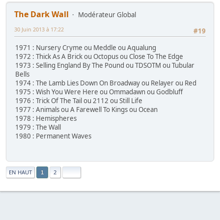
The Dark Wall
Modérateur Global
30 Juin 2013 à 17:22
#19
1971 : Nursery Cryme ou Meddle ou Aqualung
1972 : Thick As A Brick ou Octopus ou Close To The Edge
1973 : Selling England By The Pound ou TDSOTM ou Tubular
Bells
1974 : The Lamb Lies Down On Broadway ou Relayer ou Red
1975 : Wish You Were Here ou Ommadawn ou Godbluff
1976 : Trick Of The Tail ou 2112 ou Still Life
1977 : Animals ou A Farewell To Kings ou Ocean
1978 : Hemispheres
1979 : The Wall
1980 : Permanent Waves
|
EN HAUT
2
1