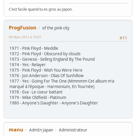
C'est facile quand tu es gros au Japon.
ProgFusion
of the pink city
08 Mars 2012 à 19:07
#11
1971 - Pink Floyd - Meddle
1972 - Pink Floyd - Obscured by clouds
1973 - Genesis - Selling England By The Pound
1974 - Yes - Relayer
1975 - Pink Floyd - Wish You Were Here
1976 - Jon Anderson - Olias Of Sunhillow
1977 - Yes - Going For The One (Mmmmm Cet album m'a
marqué à l'époque - Harmonium, En Tournée)
1978 - Eva - Le coeur battant
1979 - Mike Oldfield - Platinum
1980 - Anyone's Daughter - Anyone's Daughter
manu
AdmIn Japan
Administrateur