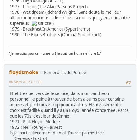
1976 - High Voltage (AC/DC)
1977 - I Robot (The Alan Parsons Project)
1978 - Wet dream (Richard Wright...Sans doute le meilleur
album pour moi inter - décennie ...à moins qu'il y en ai un autre
supérieur..
)
1979 - Breakfast In America (Sypertramp)
1980 - The Blues Brothers (Original Soundtrack)
"Je ne suis pas un numéro ! Je suis un homme libre !.."
floydsmoke
Fumerolles de Pompei
08 Mars 2012 à 11:05
#7
Effet très pervers de l'exercice, dans mon panthéon
personnel, je peine à trouver de bons albums pour certaine
années et j'en trouve trop pour d'autres. Heureusement le
choix est facilité quand il y a un Floyd l'année concernée. Parce
que les 70s, c'est leur decénnie.
1971 : Pink Floyd - Meddle
1972 : Neil Young - Harvest
là j'ai particulièrement du mal. J'aurais pu mettre :
Genesis - Foxtrot