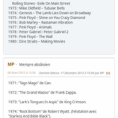
Rolling Stones - Exile On Main Street
1973 : Mike Oldfield – Tubular Bells
1974 : Genesis – The Lamb Lies Down on Broadway
1975 : Pink Floyd – Shine on You Crazy Diamond
1976 : Bob Marley – Rastaman Vibration
1977 : Pink Floyd – Animals
1978 : Peter Gabriel : Peter Gabriel 2
1979 : Pink Floyd – The Wall
1980 : Dire Straits – Making Movies
MP
Mempre alssâssien
08 Mars 2012 à 12:56
Dernière édition
: 17 Décembre 2012 à 15:49 par MP
#8
1971: "Tago Mago" de Can.
1972: "The Grand Wazoo" de Frank Zappa.
1973: "Lark's Tongues In Aspic" de King Crimson.
1974: "Rock Bottom" de Robert Wyatt. (hésitation avec
"Starless And Bible Black").