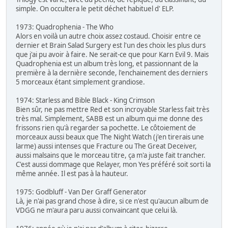
simple. On occultera le petit déchet habituel d' ELP.
1973: Quadrophenia - The Who
Alors en voilà un autre choix assez costaud. Choisir entre ce
dernier et Brain Salad Surgery est l'un des choix les plus durs
que j'ai pu avoir à faire. Ne serait-ce que pour Karn Evil 9. Mais
Quadrophenia est un album très long, et passionnant de la
première à la dernière seconde, l'enchainement des derniers
5 morceaux étant simplement grandiose.
1974: Starless and Bible Black - King Crimson
Bien sûr, ne pas mettre Red et son incroyable Starless fait très
très mal. Simplement, SABB est un album qui me donne des
frissons rien qu'à regarder sa pochette. Le côtoiement de
morceaux aussi beaux que The Night Watch (j'en tirerais une
larme) aussi intenses que Fracture ou The Great Deceiver,
aussi malsains que le morceau titre, ça m'a juste fait trancher.
C'est aussi dommage que Relayer, mon Yes préféré soit sorti la
même année. Il est pas à la hauteur.
1975: Godbluff - Van Der Graff Generator
Là, je n'ai pas grand chose à dire, si ce n'est qu'aucun album de
VDGG ne m'aura paru aussi convaincant que celui là.