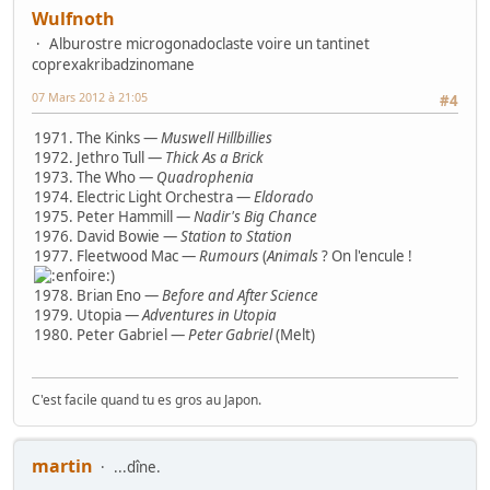
Wulfnoth
Alburostre microgonadoclaste voire un tantinet
coprexakribadzinomane
07 Mars 2012 à 21:05
#4
1971. The Kinks —
Muswell Hillbillies
1972. Jethro Tull —
Thick As a Brick
1973. The Who —
Quadrophenia
1974. Electric Light Orchestra —
Eldorado
1975. Peter Hammill —
Nadir's Big Chance
1976. David Bowie —
Station to Station
1977. Fleetwood Mac —
Rumours
(
Animals
? On l'encule !
)
1978. Brian Eno —
Before and After Science
1979. Utopia —
Adventures in Utopia
1980. Peter Gabriel —
Peter Gabriel
(Melt)
C'est facile quand tu es gros au Japon.
martin
...dîne.