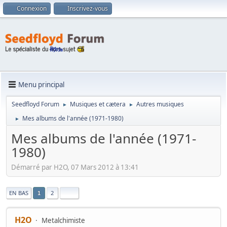
Connexion
Inscrivez-vous
Menu principal
Seedfloyd Forum
Musiques et cætera
Autres musiques
►
►
Mes albums de l'année (1971-1980)
►
Mes albums de l'année (1971-
1980)
Démarré par H2O, 07 Mars 2012 à 13:41
|
EN BAS
2
1
H2O
Metalchimiste