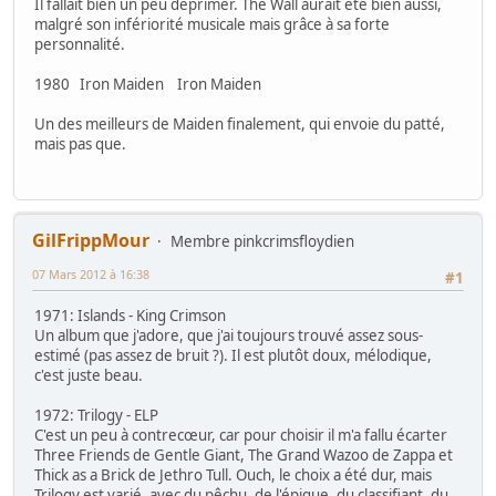
Il fallait bien un peu déprimer. The Wall aurait été bien aussi,
malgré son infériorité musicale mais grâce à sa forte
personnalité.
1980 Iron Maiden Iron Maiden
Un des meilleurs de Maiden finalement, qui envoie du patté,
mais pas que.
GilFrippMour
Membre pinkcrimsfloydien
07 Mars 2012 à 16:38
#1
1971: Islands - King Crimson
Un album que j'adore, que j'ai toujours trouvé assez sous-
estimé (pas assez de bruit ?). Il est plutôt doux, mélodique,
c'est juste beau.
1972: Trilogy - ELP
C'est un peu à contrecœur, car pour choisir il m'a fallu écarter
Three Friends de Gentle Giant, The Grand Wazoo de Zappa et
Thick as a Brick de Jethro Tull. Ouch, le choix a été dur, mais
Trilogy est varié, avec du pêchu, de l'épique, du classifiant, du