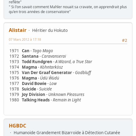
reflète"
" Si l'on savait comment Mahler nouait sa cravate, on apprendrait plus
qu'en trois années de conservatoire"
Alistair
Héritier du Hokuto
07 Mars 2012 à 17:18
#2
1971
Can
-
Tago Mago
1972
Santana
-
Caravanserai
1973
Todd Rundgren
-
A Wizard, a True Star
1974
Magma
-
Köhntarkösz
1975
Van Der Graaf Generator
-
Godbluff
1976
Magma
-
Üdü Ẁüdü
1977
David Bowie
-
Low
1978
Suicide
-
Suicide
1979
Joy Division
-
Unknown Pleasures
1980
Talking Heads
-
Remain in Light
HGBDC
Humanoïde Grandement Bizarroïde à Détection Cutanée