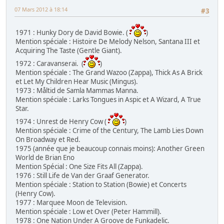
07 Mars 2012 à 18:14
#3
1971 : Hunky Dory de David Bowie. (
)
Mention spéciale : Histoire De Melody Nelson, Santana III et
Acquiring The Taste (Gentle Giant).
1972 : Caravanserai. (
)
Mention spéciale : The Grand Wazoo (Zappa), Thick As A Brick
et Let My Children Hear Music (Mingus).
1973 : Måltid de Samla Mammas Manna.
Mention spéciale : Larks Tongues in Aspic et A Wizard, A True
Star.
1974 : Unrest de Henry Cow (
)
Mention spéciale : Crime of the Century, The Lamb Lies Down
On Broadway et Red.
1975 (année que je beaucoup connais moins): Another Green
World de Brian Eno
Mention Spécial : One Size Fits All (Zappa).
1976 : Still Life de Van der Graaf Generator.
Mention spéciale : Station to Station (Bowie) et Concerts
(Henry Cow).
1977 : Marquee Moon de Television.
Mention spéciale : Low et Over (Peter Hammill).
1978 : One Nation Under A Groove de Funkadelic.