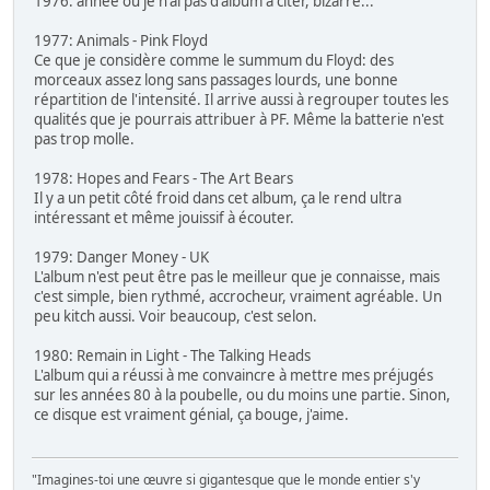
1976: année où je n'ai pas d'album à citer, bizarre...
1977: Animals - Pink Floyd
Ce que je considère comme le summum du Floyd: des
morceaux assez long sans passages lourds, une bonne
répartition de l'intensité. Il arrive aussi à regrouper toutes les
qualités que je pourrais attribuer à PF. Même la batterie n'est
pas trop molle.
1978: Hopes and Fears - The Art Bears
Il y a un petit côté froid dans cet album, ça le rend ultra
intéressant et même jouissif à écouter.
1979: Danger Money - UK
L'album n'est peut être pas le meilleur que je connaisse, mais
c'est simple, bien rythmé, accrocheur, vraiment agréable. Un
peu kitch aussi. Voir beaucoup, c'est selon.
1980: Remain in Light - The Talking Heads
L'album qui a réussi à me convaincre à mettre mes préjugés
sur les années 80 à la poubelle, ou du moins une partie. Sinon,
ce disque est vraiment génial, ça bouge, j'aime.
"Imagines-toi une œuvre si gigantesque que le monde entier s'y