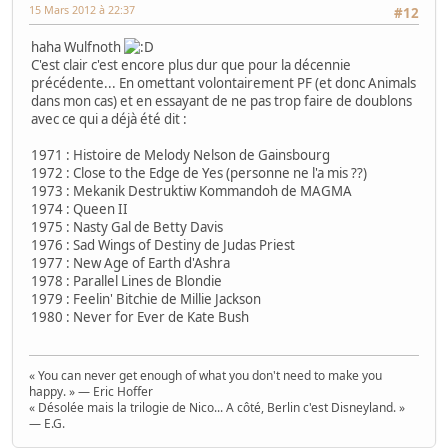
15 Mars 2012 à 22:37
#12
haha Wulfnoth
C'est clair c'est encore plus dur que pour la décennie
précédente... En omettant volontairement PF (et donc Animals
dans mon cas) et en essayant de ne pas trop faire de doublons
avec ce qui a déjà été dit :
1971 : Histoire de Melody Nelson de Gainsbourg
1972 : Close to the Edge de Yes (personne ne l'a mis ??)
1973 : Mekanik Destruktiw Kommandoh de MAGMA
1974 : Queen II
1975 : Nasty Gal de Betty Davis
1976 : Sad Wings of Destiny de Judas Priest
1977 : New Age of Earth d'Ashra
1978 : Parallel Lines de Blondie
1979 : Feelin' Bitchie de Millie Jackson
1980 : Never for Ever de Kate Bush
« You can never get enough of what you don't need to make you
happy. » — Eric Hoffer
« Désolée mais la trilogie de Nico... A côté, Berlin c'est Disneyland. »
— E.G.