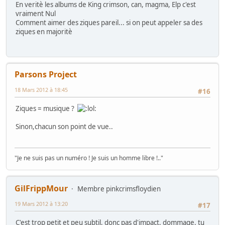
En veritè les albums de King crimson, can, magma, Elp c'est
vraiment Nul
Comment aimer des ziques pareil... si on peut appeler sa des
ziques en majoritè
Parsons Project
18 Mars 2012 à 18:45
#16
Ziques = musique ?
Sinon,chacun son point de vue..
"Je ne suis pas un numéro ! Je suis un homme libre !.."
GilFrippMour
Membre pinkcrimsfloydien
19 Mars 2012 à 13:20
#17
C'est trop petit et peu subtil, donc pas d'impact, dommage, tu