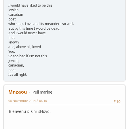
I would have liked to be this
jewish
canadian
poet
who sings Love and its meanders so well.
But by this time I would be dead,
And I would never have
met,
known,
and, above all, loved
You.
So too bad if I'm not this
jewish,
canadian,
poet
It's all right.
Mnzaou
Pull marine
08 Novembre 2014 à 06:10
#10
Bienvenu ici ChrisFloyd.