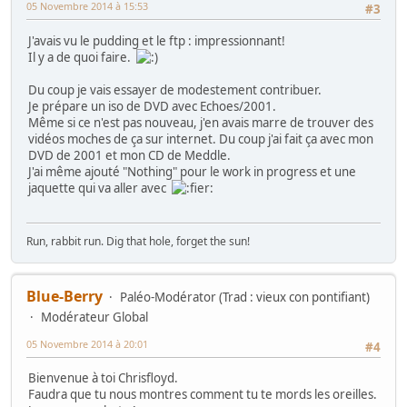
05 Novembre 2014 à 15:53
#3
J'avais vu le pudding et le ftp : impressionnant!
Il y a de quoi faire.
Du coup je vais essayer de modestement contribuer.
Je prépare un iso de DVD avec Echoes/2001.
Même si ce n'est pas nouveau, j'en avais marre de trouver des
vidéos moches de ça sur internet. Du coup j'ai fait ça avec mon
DVD de 2001 et mon CD de Meddle.
J'ai même ajouté "Nothing" pour le work in progress et une
jaquette qui va aller avec
Run, rabbit run. Dig that hole, forget the sun!
Blue-Berry
Paléo-Modérator (Trad : vieux con pontifiant)
Modérateur Global
05 Novembre 2014 à 20:01
#4
Bienvenue à toi Chrisfloyd.
Faudra que tu nous montres comment tu te mords les oreilles.