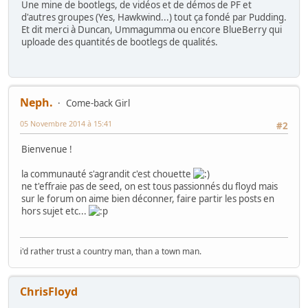
Une mine de bootlegs, de vidéos et de démos de PF et
d'autres groupes (Yes, Hawkwind...) tout ça fondé par Pudding.
Et dit merci à Duncan, Ummagumma ou encore BlueBerry qui
uploade des quantités de bootlegs de qualités.
Neph.
Come-back Girl
05 Novembre 2014 à 15:41
#2
Bienvenue !
la communauté s'agrandit c'est chouette
ne t'effraie pas de seed, on est tous passionnés du floyd mais
sur le forum on aime bien déconner, faire partir les posts en
hors sujet etc...
i'd rather trust a country man, than a town man.
ChrisFloyd