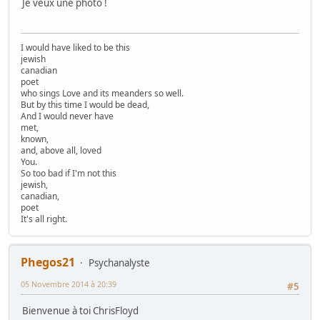
Je veux une photo !
I would have liked to be this
jewish
canadian
poet
who sings Love and its meanders so well.
But by this time I would be dead,
And I would never have
met,
known,
and, above all, loved
You.
So too bad if I'm not this
jewish,
canadian,
poet
It's all right.
Phegos21
Psychanalyste
05 Novembre 2014 à 20:39
#5
Bienvenue à toi ChrisFloyd