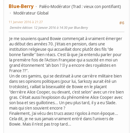
Blue-Berry
Paléo-Modérator (Trad : vieux con pontifiant)
Modérateur Global
11 Janvier 2016 à 21:27
#6
Dernière édition
: 12 Janvier 2016 à 14:30 par Blue-Berry
Je me souviens quand Bowie commençait à vraiment émerger
au début des années 70. J'étais en pension, dans une
institution religieuse qui accueillait donc plutôt des fils "de
bonne famille" bien réacs. C'est là que j'ai entendu parler pour
la première fois de l'Action Française qui a suscité en moi un
grand étonnement "ah bon ? Il y a encore des royalistes en
France ??".
Un de ces gamins, qui se destinait à une carrière militaire bien
dans ses opinions politiques (pour lui, Sarkozy aurait été un
trotskiste), raillait la bisexualité de Bowie en le plaçant
"derrière Alice Cooper, ou devant, c'est selon" avec un rire bien
gras. C'était aussi l'explosion du phénomène Alice Cooper avec
son boa et ses guillotines... Un peu plus tard, il y a eu Slade.
mais qui s'en souvient encore ?
Finalement, j'ai vécu des trucs assez rigolos à mon époque...
Cela dit, je ne suis jamais vraiment entré dans l'univers de
Bowie. Mais il n'est pas trop tard...