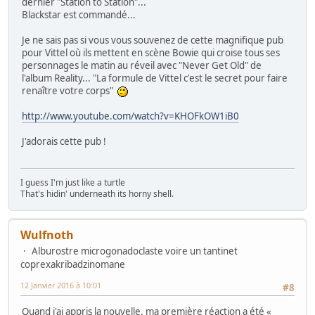
dernier "Station to Station"...
Blackstar est commandé...
Je ne sais pas si vous vous souvenez de cette magnifique pub
pour Vittel où ils mettent en scène Bowie qui croise tous ses
personnages le matin au réveil avec "Never Get Old" de
l'album Reality... "La formule de Vittel c'est le secret pour faire
renaître votre corps"
http://www.youtube.com/watch?v=KHOFkOW1iB0
J'adorais cette pub !
I guess I'm just like a turtle
That's hidin' underneath its horny shell.
Wulfnoth
Alburostre microgonadoclaste voire un tantinet
coprexakribadzinomane
12 Janvier 2016 à 10:01
#8
Quand j'ai appris la nouvelle, ma première réaction a été «