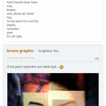
And I would never have
met,
known,
and, above all, loved
You.
So too bad if I'm not this
jewish,
canadian,
poet
It's all right.
bruno graphic
Grapheur fou
11 Janvier 2016 à 15:32
#3
Il est parti rejoindre son idole Syd...