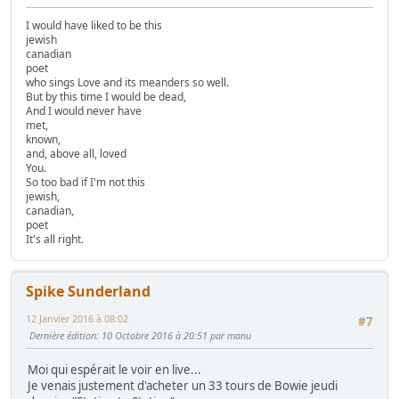
I would have liked to be this
jewish
canadian
poet
who sings Love and its meanders so well.
But by this time I would be dead,
And I would never have
met,
known,
and, above all, loved
You.
So too bad if I'm not this
jewish,
canadian,
poet
It's all right.
Spike Sunderland
12 Janvier 2016 à 08:02
#7
Dernière édition
: 10 Octobre 2016 à 20:51 par manu
Moi qui espérait le voir en live...
Je venais justement d'acheter un 33 tours de Bowie jeudi