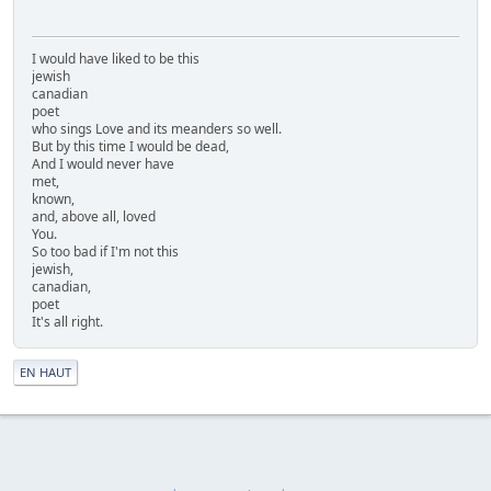
I would have liked to be this
jewish
canadian
poet
who sings Love and its meanders so well.
But by this time I would be dead,
And I would never have
met,
known,
and, above all, loved
You.
So too bad if I'm not this
jewish,
canadian,
poet
It's all right.
|
EN HAUT