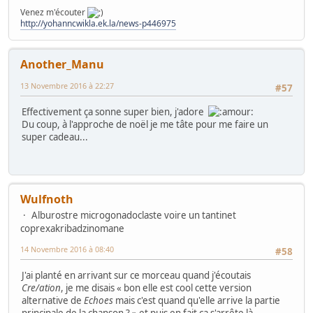
Venez m'écouter
http://yohanncwikla.ek.la/news-p446975
Another_Manu
13 Novembre 2016 à 22:27
#57
Effectivement ça sonne super bien, j'adore
Du coup, à l'approche de noël je me tâte pour me faire un
super cadeau...
Wulfnoth
Alburostre microgonadoclaste voire un tantinet
coprexakribadzinomane
14 Novembre 2016 à 08:40
#58
J'ai planté en arrivant sur ce morceau quand j'écoutais
Cre/ation
, je me disais « bon elle est cool cette version
alternative de
Echoes
mais c'est quand qu'elle arrive la partie