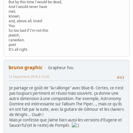
But by this time I would be dead,
And I would never have
met,
known,
and, above all, loved
You.
So too bad if I'm not this
jewish,
canadian,
poet
It's all right.
bruno graphic
Grapheur fou
12 Septembre 2016 à 15:26
#43
Je partage ce goût de "la rallonge" avec Blue-B. Certes, ce n'est
pas toujours pertinent et réussi mais souvent, ça donne une
autre dimension à une composition. Par exemple, Astronomy
Domine est intéressante sur l'album The Piper..., mais ce qu'ils
en ont fait par la suite, avec la guitare de Gilmour et les claviers
de Wright... Ouah !
Mais je confesse que j'aime bien aussi les versions d'Eugene et
Saucerful (et le reste) de Pompéi.