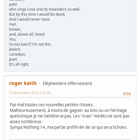
poet
who sings Love and its meanders so well.
But by this time I would be dead,
And I would never have
met,
known,
and, above all, loved
You.
So too bad if I'm not this
jewish,
canadian,
poet
It's all right.
roger keith
Eléphembre effervescent
13 Novembre 2016 à 21:05
#56
Pas mal toutes ces nouvelles petites choses.
Malheureusement, à moins de gagner au loto ou un héritage
quelconque je ne l'achèterai pas. Les "vrais" inédits ne sont pas
assez nombreux.
Sympa Nothing 14, ma partie préférée de ce qui sera Echoes.