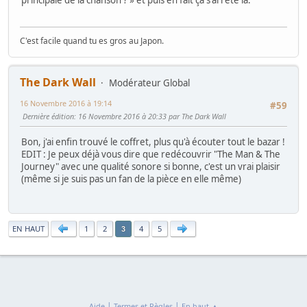
principale de la chanson ? » et puis en fait ça s'arrête là.
C'est facile quand tu es gros au Japon.
The Dark Wall
Modérateur Global
16 Novembre 2016 à 19:14
#59
Dernière édition
: 16 Novembre 2016 à 20:33 par The Dark Wall
Bon, j'ai enfin trouvé le coffret, plus qu'à écouter tout le bazar !
EDIT : Je peux déjà vous dire que redécouvrir "The Man & The
Journey" avec une qualité sonore si bonne, c'est un vrai plaisir
(même si je suis pas un fan de la pièce en elle même)
|
EN HAUT
1
2
4
5
3
|
|
Aide
Termes et Règles
En haut ▲