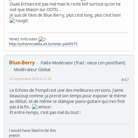
Ouais Echoes est pas mal mais le reste bof surtout qu'on ne
voit que Mason sur OOTD...
Je suis de l'avis de Blue-Berry, plus c'est long, plus c'est bon!
Venez m'écouter
http://yohanncwikla.ek.la/news-p446975
Blue-Berry
Paléo-Modérator (Trad : vieux con pontifiant)
Modérateur Global
14 Septembre 2016 à 21:24
#47
Le Echoes de Pompéi est une des meilleures versions. J'aime
beaucoup comme ça prend son temps pour exposer le thème
au début, et de même ce dialogue piano-guitare qui n'en finit
pas à la fin.
Et entre-temps, c'est pas mal du tout !
I would have liked to be this
jewish