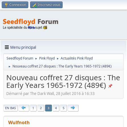
Connexion
Inscrivez-vous
Menu principal
Seedfloyd Forum
Pink Floyd
Actualités Pink Floyd
►
►
Nouveau coffret 27 disques : The Early Years 1965-1972 (489€)
►
Nouveau coffret 27 disques : The
Early Years 1965-1972 (489€)
Démarré par The Dark Wall, 28 Juillet 2016 à 16:33
|
EN BAS
1
2
4
5
3
Wulfnoth