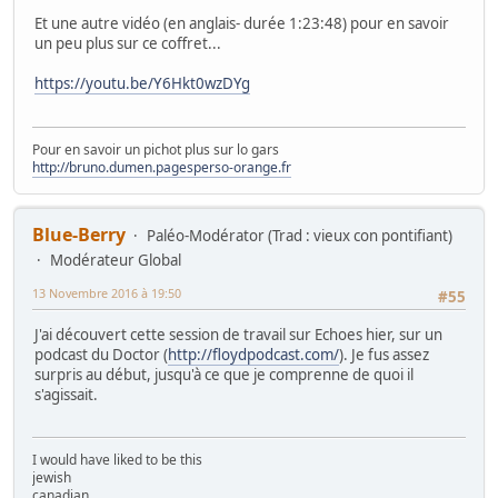
Et une autre vidéo (en anglais- durée 1:23:48) pour en savoir
un peu plus sur ce coffret...
https://youtu.be/Y6Hkt0wzDYg
Pour en savoir un pichot plus sur lo gars
http://bruno.dumen.pagesperso-orange.fr
Blue-Berry
Paléo-Modérator (Trad : vieux con pontifiant)
Modérateur Global
13 Novembre 2016 à 19:50
#55
J'ai découvert cette session de travail sur Echoes hier, sur un
podcast du Doctor (
http://floydpodcast.com/
). Je fus assez
surpris au début, jusqu'à ce que je comprenne de quoi il
s'agissait.
I would have liked to be this
jewish
canadian