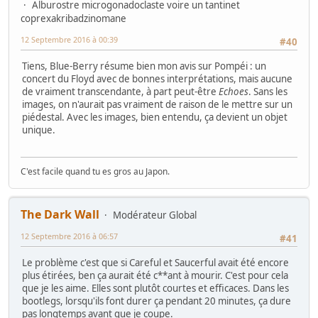
Alburostre microgonadoclaste voire un tantinet
coprexakribadzinomane
12 Septembre 2016 à 00:39
#40
Tiens, Blue-Berry résume bien mon avis sur Pompéi : un
concert du Floyd avec de bonnes interprétations, mais aucune
de vraiment transcendante, à part peut-être
Echoes
. Sans les
images, on n'aurait pas vraiment de raison de le mettre sur un
piédestal. Avec les images, bien entendu, ça devient un objet
unique.
C'est facile quand tu es gros au Japon.
The Dark Wall
Modérateur Global
12 Septembre 2016 à 06:57
#41
Le problème c'est que si Careful et Saucerful avait été encore
plus étirées, ben ça aurait été c**ant à mourir. C'est pour cela
que je les aime. Elles sont plutôt courtes et efficaces. Dans les
bootlegs, lorsqu'ils font durer ça pendant 20 minutes, ça dure
pas longtemps avant que je coupe.