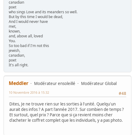
canadian
poet
who sings Love and its meanders so well.
But by this time I would be dead,
And I would never have
met,
known,
and, above all, loved
You.
So too bad if I'm not this
jewish,
canadian,
poet
It's all right.
Meddler
Modérateur ensoleillé
Modérateur Global
10 Novembre 2016 à 15:32
#48
Dites, Je ne trouve rien sur les sorties à l'unité. Quelqu'un
aurait des infos ? A part l'année 2017. Sur combien de temps ?
Et surtout, quel prix ? Parce que si ça revient moins cher
d'acheter le coffret complet que les individuels, y a pas photo.