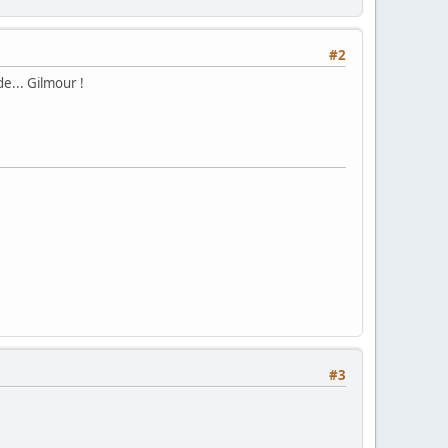
#2
e... Gilmour !
#3