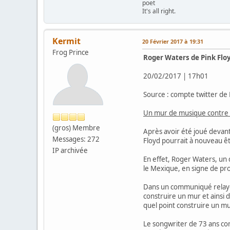
poet
It's all right.
Kermit
20 Février 2017 à 19:31
Frog Prince
Roger Waters de Pink Floy
20/02/2017 | 17h01
Source : compte twitter de 
Un mur de musique contre 
(gros) Membre
Après avoir été joué devant 
Messages: 272
Floyd pourrait à nouveau êt
IP archivée
En effet, Roger Waters, un 
le Mexique, en signe de pr
Dans un communiqué relayé 
construire un mur et ainsi d
quel point construire un mur
Le songwriter de 73 ans com