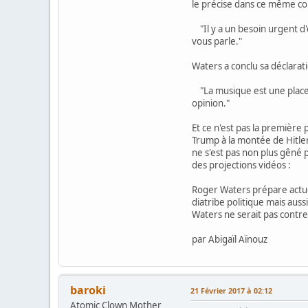
le précise dans ce même c
"Il y a un besoin urgent d'
vous parle."
Waters a conclu sa déclarat
"La musique est une place l
opinion."
Et ce n'est pas la première
Trump à la montée de Hitle
ne s'est pas non plus gêné
des projections vidéos :
Roger Waters prépare actuel
diatribe politique mais aus
Waters ne serait pas contr
par Abigaïl Aïnouz
baroki
21 Février 2017 à 02:12
Atomic Clown Mother