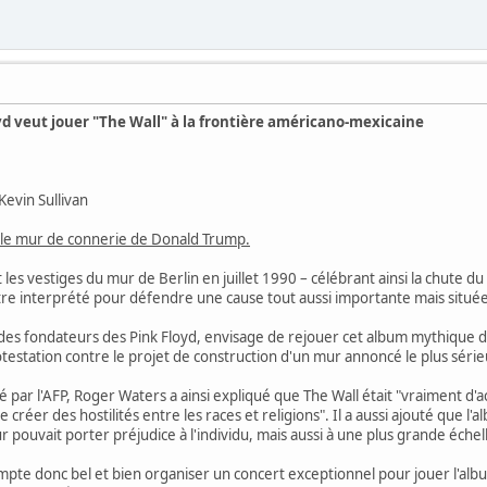
d veut jouer "The Wall" à la frontière américano-mexicaine
Kevin Sullivan
le mur de connerie de Donald Trump.
les vestiges du mur de Berlin en juillet 1990 – célébrant ainsi la chute du
re interprété pour défendre une cause tout aussi importante mais située 
des fondateurs des Pink Floyd, envisage de rejouer cet album mythique de
otestation contre le projet de construction d'un mur annoncé le plus s
par l'AFP, Roger Waters a ainsi expliqué que The Wall était "vraiment d'
e créer des hostilités entre les races et religions". Il a aussi ajouté que 
 pouvait porter préjudice à l'individu, mais aussi à une plus grande échel
pte donc bel et bien organiser un concert exceptionnel pour jouer l'album