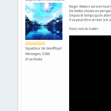
Roger Waters sera en tour
De belles choses en persp
Depuis le temps qu'on atten
Il va peut-être arriver à le
Donc voici le trailer:
Squatteur de Seedfloyd
Messages: 5386
IP archivée