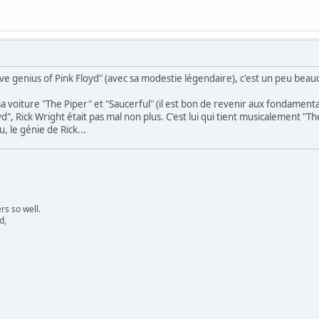
ve genius of Pink Floyd" (avec sa modestie légendaire), c'est un peu beauc
 ma voiture "The Piper" et "Saucerful" (il est bon de revenir aux fondamen
yd", Rick Wright était pas mal non plus. C'est lui qui tient musicalement "Th
 le génie de Rick...
s so well.
d,