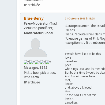
IP archivée
Blue-Berry
21 Octobre 2016 à 15:28
Paléo-Modérator (Trad :
S'autoproclamer "the creati
vieux con pontifiant)
30 ans.
Modérateur Global
Tiens, j'écoutais hier dans
"creative genius of Pink Flo
exceptionnel. Trop méconnu,
I would have liked to be this
jewish
canadian
poet
Messages: 8312
who sings Love and its meander
But by this time I would be dea
Pick-a-boo, pick-a-boo,
And I would never have
little earth...
met,
IP archivée
known,
and, above all, loved
You.
So too bad if I'm not this
jewish,
canadian,