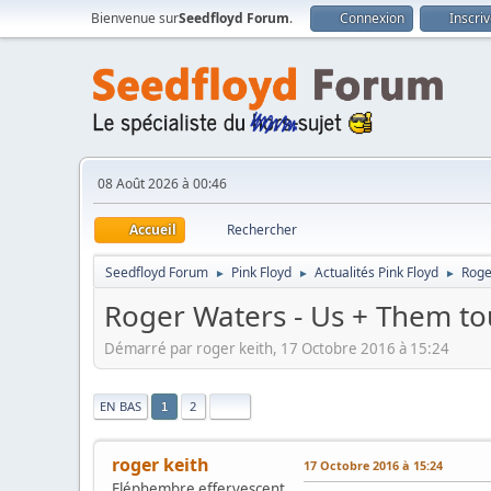
Bienvenue sur
Seedfloyd Forum
.
Connexion
Inscri
08 Août 2026 à 00:46
Accueil
Rechercher
Seedfloyd Forum
Pink Floyd
Actualités Pink Floyd
Roge
►
►
►
Roger Waters - Us + Them to
Démarré par roger keith, 17 Octobre 2016 à 15:24
|
EN BAS
2
1
roger keith
17 Octobre 2016 à 15:24
Eléphembre effervescent