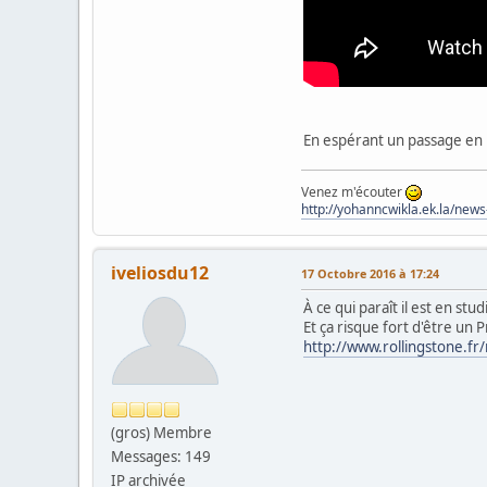
En espérant un passage en 
Venez m'écouter
http://yohanncwikla.ek.la/new
iveliosdu12
17 Octobre 2016 à 17:24
À ce qui paraît il est en s
Et ça risque fort d'être un 
http://www.rollingstone.fr
(gros) Membre
Messages: 149
IP archivée