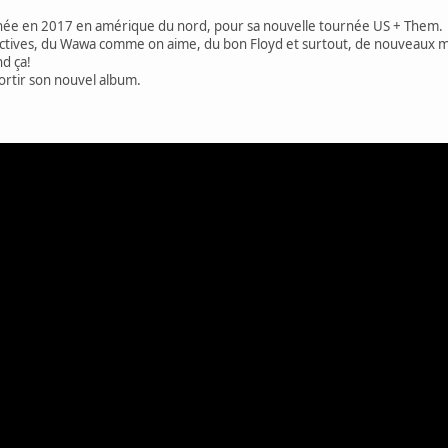
née en 2017 en amérique du nord, pour sa nouvelle tournée US + Them.
ectives, du Wawa comme on aime, du bon Floyd et surtout, de nouveaux 
d ça!
 sortir son nouvel album.