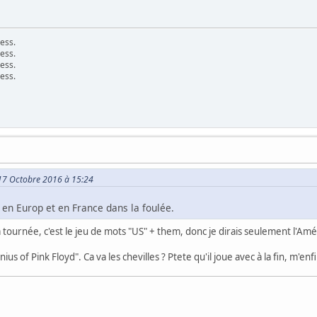
ess.
ess.
ess.
ess.
e 17 Octobre 2016 à 15:24
en Europ et en France dans la foulée.
la tournée, c'est le jeu de mots "US" + them, donc je dirais seulement l'Am
us of Pink Floyd". Ca va les chevilles ? Ptete qu'il joue avec à la fin, m'enf