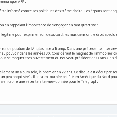
ommuniqué AFP :
être informé contre ses politiques d'extrême droite. Les égouts sont en
ion en rappelant l'importance de s'engager en tant qu'artiste :
égitime pour exprimer son désaccord, les musiciens ont le droit absolu 
 prise de position de l'Anglais face à Trump. Dans une précédente interv
r au pouvoir dans les années 30. Considérant le magnat de l'immobilier 
 pour se moquer très ouvertement du nouveau président des Etats-Unis d
lement un album solo, le premier en 22 ans. Ce disque est décrit par so
si un peu angoissée" . Il sera en tournée cet été en Amérique du Nord pou
e à en croire une récente interview donnée pour le Telegraph.