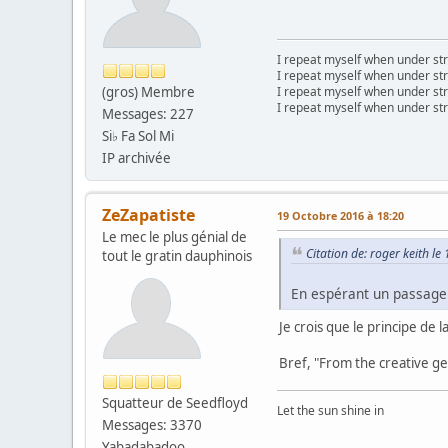
I repeat myself when under str
I repeat myself when under str
(gros) Membre
I repeat myself when under str
I repeat myself when under str
Messages: 227
Si♭ Fa Sol Mi
IP archivée
ZeZapatiste
19 Octobre 2016 à 18:20
Le mec le plus génial de
Citation de: roger keith l
tout le gratin dauphinois
En espérant un passage 
Je crois que le principe de 
Bref, "From the creative geni
Squatteur de Seedfloyd
Let the sun shine in
Messages: 3370
Yabadabadoo