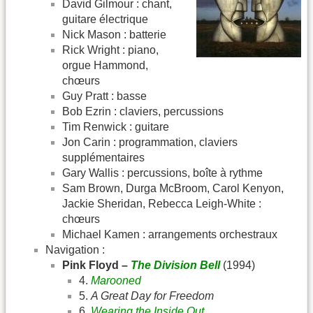
David Gilmour : chant,
guitare électrique
Nick Mason : batterie
Rick Wright : piano,
orgue Hammond,
chœurs
Guy Pratt : basse
Bob Ezrin : claviers, percussions
Tim Renwick : guitare
Jon Carin : programmation, claviers
supplémentaires
Gary Wallis : percussions, boîte à rythme
Sam Brown, Durga McBroom, Carol Kenyon,
Jackie Sheridan, Rebecca Leigh-White :
chœurs
Michael Kamen : arrangements orchestraux
Navigation :
Pink Floyd –
The Division Bell
(1994)
4.
Marooned
5.
A Great Day for Freedom
6.
Wearing the Inside Out