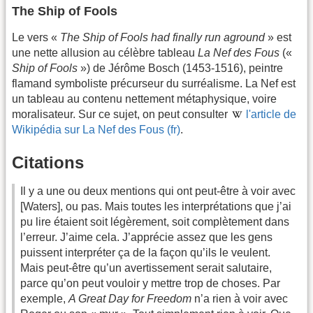
The Ship of Fools
Le vers «
The Ship of Fools had finally run aground
» est
une nette allusion au célèbre tableau
La Nef des Fous
(«
Ship of Fools
») de Jérôme Bosch (1453-1516), peintre
flamand symboliste précurseur du surréalisme. La Nef est
un tableau au contenu nettement métaphysique, voire
moralisateur. Sur ce sujet, on peut consulter
l'article de
Wikipédia sur La Nef des Fous (fr)
.
Citations
Il y a une ou deux mentions qui ont peut-être à voir avec
[Waters], ou pas. Mais toutes les interprétations que j’ai
pu lire étaient soit légèrement, soit complètement dans
l’erreur. J’aime cela. J’apprécie assez que les gens
puissent interpréter ça de la façon qu’ils le veulent.
Mais peut-être qu’un avertissement serait salutaire,
parce qu’on peut vouloir y mettre trop de choses. Par
exemple,
A Great Day for Freedom
n’a rien à voir avec