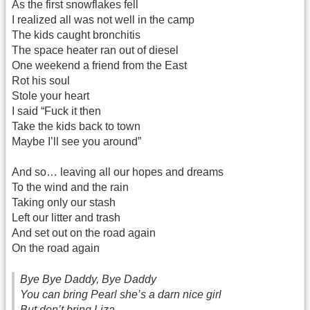
As the first snowflakes fell
I realized all was not well in the camp
The kids caught bronchitis
The space heater ran out of diesel
One weekend a friend from the East
Rot his soul
Stole your heart
I said “Fuck it then
Take the kids back to town
Maybe I’ll see you around”
And so… leaving all our hopes and dreams
To the wind and the rain
Taking only our stash
Left our litter and trash
And set out on the road again
On the road again
Bye Bye Daddy, Bye Daddy
You can bring Pearl she’s a darn nice girl
But don’t bring Liza