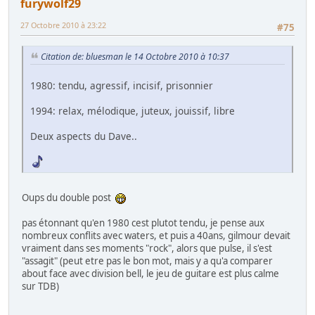
furywolf29
27 Octobre 2010 à 23:22
#75
Citation de: bluesman le 14 Octobre 2010 à 10:37
1980: tendu, agressif, incisif, prisonnier
1994: relax, mélodique, juteux, jouissif, libre
Deux aspects du Dave..
Oups du double post
pas étonnant qu'en 1980 cest plutot tendu, je pense aux
nombreux conflits avec waters, et puis a 40ans, gilmour devait
vraiment dans ses moments "rock", alors que pulse, il s'est
"assagit" (peut etre pas le bon mot, mais y a qu'a comparer
about face avec division bell, le jeu de guitare est plus calme
sur TDB)