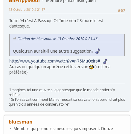
GilFrippMour
Membre pinkcrimsfloydien
13 Octobre 2010 à 21:57
#67
Turin 94 c'est A Passage Of Time non ? Si oui elle est
dantesque.
Citation de: bluesman le 13 Octobre 2010 à 21:46
Quelqu'un aurait-il une autre suggestion?
http://www.youtube.com/watch?v=r-75MuOxirs#
Au cas ou quelqu'un apprécie cette version
(c'est ma
préférée)
"Imagines-toi une œuvre si gigantesque que le monde entier s'y
reflète"
" Si l'on savait comment Mahler nouait sa cravate, on apprendrait plus
qu'en trois années de conservatoire"
bluesman
Membre qui prend les mesures qui s'imposent. Douze