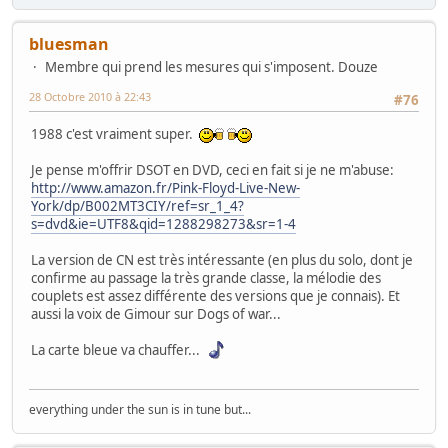
bluesman
Membre qui prend les mesures qui s'imposent. Douze
28 Octobre 2010 à 22:43
#76
1988 c'est vraiment super.
Je pense m'offrir DSOT en DVD, ceci en fait si je ne m'abuse:
http://www.amazon.fr/Pink-Floyd-Live-New-
York/dp/B002MT3CIY/ref=sr_1_4?
s=dvd&ie=UTF8&qid=1288298273&sr=1-4
La version de CN est très intéressante (en plus du solo, dont je
confirme au passage la très grande classe, la mélodie des
couplets est assez différente des versions que je connais). Et
aussi la voix de Gimour sur Dogs of war...
La carte bleue va chauffer...
everything under the sun is in tune but...