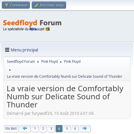
Connexion
Inscrivez-vous
Menu principal
Seedfloyd Forum
Pink Floyd
Pink Floyd
►
►
►
La vraie version de Comfortably Numb sur Delicate Sound of Thunder
La vraie version de Comfortably
Numb sur Delicate Sound of
Thunder
Démarré par furywolf29, 10 Août 2010 à 01:06
|
EN BAS
1
2
3
5
6
4