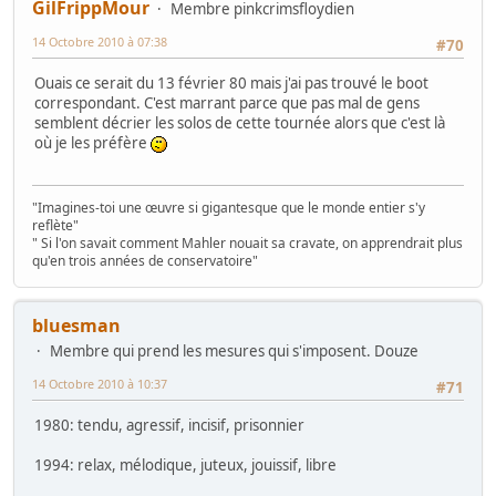
GilFrippMour
Membre pinkcrimsfloydien
14 Octobre 2010 à 07:38
#70
Ouais ce serait du 13 février 80 mais j'ai pas trouvé le boot
correspondant. C'est marrant parce que pas mal de gens
semblent décrier les solos de cette tournée alors que c'est là
où je les préfère
"Imagines-toi une œuvre si gigantesque que le monde entier s'y
reflète"
" Si l'on savait comment Mahler nouait sa cravate, on apprendrait plus
qu'en trois années de conservatoire"
bluesman
Membre qui prend les mesures qui s'imposent. Douze
14 Octobre 2010 à 10:37
#71
1980: tendu, agressif, incisif, prisonnier
1994: relax, mélodique, juteux, jouissif, libre