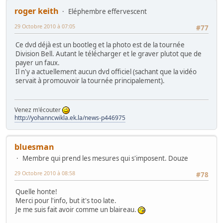
roger keith
Eléphembre effervescent
29 Octobre 2010 à 07:05
#77
Ce dvd déjà est un bootleg et la photo est de la tournée
Division Bell. Autant le télécharger et le graver plutot que de
payer un faux.
Il n'y a actuellement aucun dvd officiel (sachant que la vidéo
servait à promouvoir la tournée principalement).
Venez m'écouter
http://yohanncwikla.ek.la/news-p446975
bluesman
Membre qui prend les mesures qui s'imposent. Douze
29 Octobre 2010 à 08:58
#78
Quelle honte!
Merci pour l'info, but it's too late.
Je me suis fait avoir comme un blaireau.