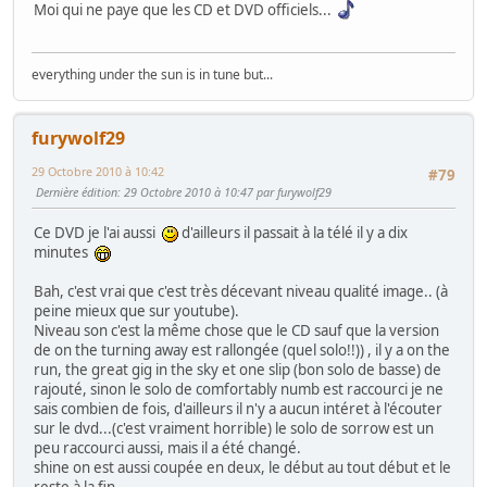
Moi qui ne paye que les CD et DVD officiels...
everything under the sun is in tune but...
furywolf29
29 Octobre 2010 à 10:42
#79
Dernière édition
: 29 Octobre 2010 à 10:47 par furywolf29
Ce DVD je l'ai aussi
d'ailleurs il passait à la télé il y a dix
minutes
Bah, c'est vrai que c'est très décevant niveau qualité image.. (à
peine mieux que sur youtube).
Niveau son c'est la même chose que le CD sauf que la version
de on the turning away est rallongée (quel solo!!)) , il y a on the
run, the great gig in the sky et one slip (bon solo de basse) de
rajouté, sinon le solo de comfortably numb est raccourci je ne
sais combien de fois, d'ailleurs il n'y a aucun intéret à l'écouter
sur le dvd...(c'est vraiment horrible) le solo de sorrow est un
peu raccourci aussi, mais il a été changé.
shine on est aussi coupée en deux, le début au tout début et le