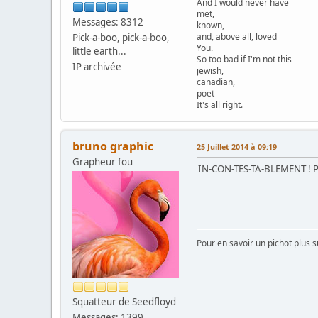
And I would never have
met,
Messages: 8312
known,
and, above all, loved
Pick-a-boo, pick-a-boo,
You.
little earth...
So too bad if I'm not this
IP archivée
jewish,
canadian,
poet
It's all right.
bruno graphic
25 Juillet 2014 à 09:19
Grapheur fou
IN-CON-TES-TA-BLEMENT ! Pink
Pour en savoir un pichot plus s
Squatteur de Seedfloyd
Messages: 1399