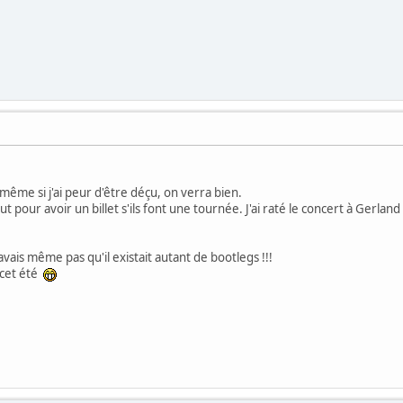
même si j'ai peur d'être déçu, on verra bien.
out pour avoir un billet s'ils font une tournée. J'ai raté le concert à Gerland
savais même pas qu'il existait autant de bootlegs !!!
, cet été