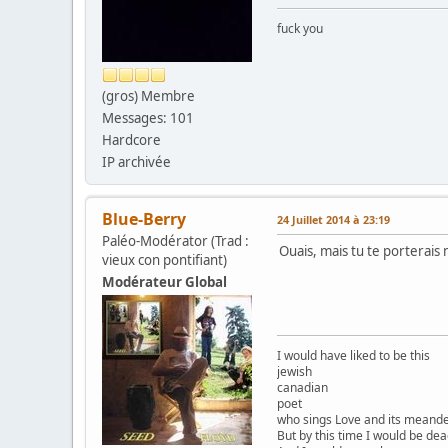
fuck you
(gros) Membre
Messages: 101
Hardcore
IP archivée
Blue-Berry
24 Juillet 2014 à 23:19
Paléo-Modérator (Trad :
Ouais, mais tu te porterais m
vieux con pontifiant)
Modérateur Global
I would have liked to be this
jewish
canadian
poet
who sings Love and its meander
But by this time I would be dea