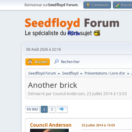
Bienvenue sur
Seedfloyd Forum
.
Connexion
Inscri
08 Août 2026 à 22:16
Accueil
Rechercher
Seedfloyd Forum
Seedfloyd
Présentations / Livre d'or
►
►
►
Another brick
Démarré par Council Anderson, 23 Juillet 2014 à 13:03
|
EN BAS
2
1
Council Anderson
23 Juillet 2014 à 13:03