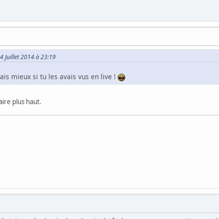
24 Juillet 2014 à 23:19
ais mieux si tu les avais vus en live !
aire plus haut.