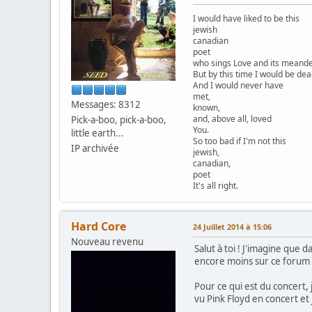
I would have liked to be this
jewish
canadian
poet
who sings Love and its meander
But by this time I would be dea
And I would never have
met,
Messages: 8312
known,
and, above all, loved
Pick-a-boo, pick-a-boo,
You.
little earth...
So too bad if I'm not this
IP archivée
jewish,
canadian,
poet
It's all right.
Hard Core
24 Juillet 2014 à 15:06
Nouveau revenu
Salut à toi ! J'imagine que 
encore moins sur ce forum q
Pour ce qui est du concert, 
vu Pink Floyd en concert et 