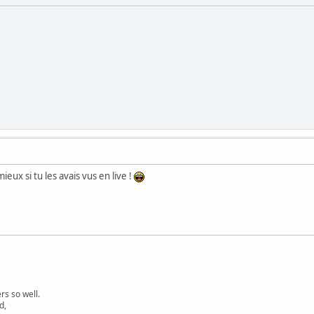
ieux si tu les avais vus en live !
s so well.
d,