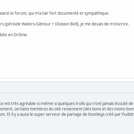
asard ce forum, qui m'a l'air fort documenté et sympathique.
rs (période Waters-Gilmour + Division Bell), je me devais de m'inscrire.
'habite en Drôme.
ce est très agréable ici même si quelques trolls qui n'ont jamais écouté de
moment, certains membres du site reviennent (des bons et des moins bons) e
rum. Et il y a aussi le super serveur de partage de bootlegs créé par Pudd