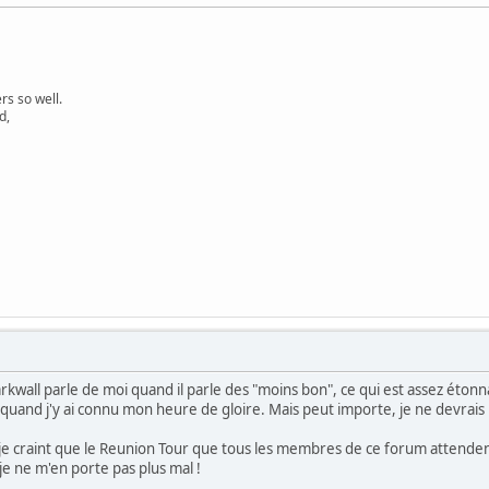
s so well.
d,
darkwall parle de moi quand il parle des "moins bon", ce qui est assez étonna
uand j'y ai connu mon heure de gloire. Mais peut importe, je ne devrais 
je craint que le Reunion Tour que tous les membres de ce forum attendent n'
je ne m'en porte pas plus mal !