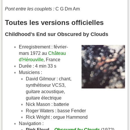
Pont entre les couplets :
C G Dm Am
Toutes les versions officielles
Childhood's End sur Obscured by Clouds
Enregistrement : février-
mars 1972 au
Château
d'Hérouville
, France
Durée : 4 min 33 s
Musiciens :
David Gilmour : chant,
synthétiseur VCS3,
guitare acoustique,
guitare électrique
Nick Mason : batterie
Roger Waters : basse Fender
Rick Wright : orgue Hammond
Navigation :
Pink Floyd –
Obscured by Clouds
(1972)