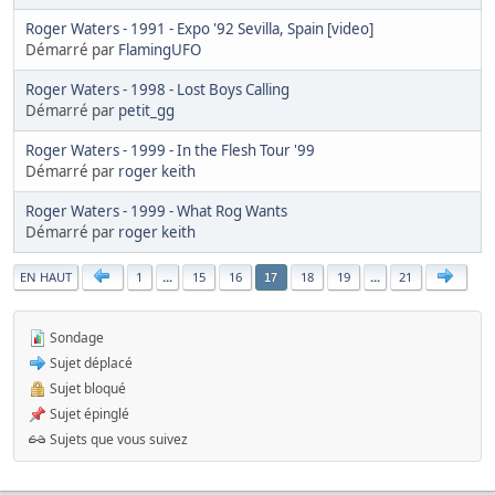
Roger Waters - 1991 - Expo '92 Sevilla, Spain [video]
Démarré par
FlamingUFO
Roger Waters - 1998 - Lost Boys Calling
Démarré par
petit_gg
Roger Waters - 1999 - In the Flesh Tour '99
Démarré par
roger keith
Roger Waters - 1999 - What Rog Wants
Démarré par
roger keith
|
EN HAUT
1
...
15
16
18
19
...
21
17
Sondage
Sujet déplacé
Sujet bloqué
Sujet épinglé
Sujets que vous suivez