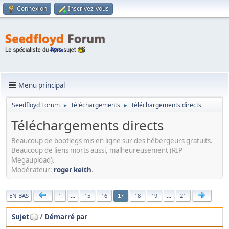
Connexion
Inscrivez-vous
Menu principal
Seedfloyd Forum
Téléchargements
Téléchargements directs
►
►
Téléchargements directs
Beaucoup de bootlegs mis en ligne sur des hébergeurs gratuits.
Beaucoup de liens morts aussi, malheureusement (RIP
Megaupload).
Modérateur:
roger keith
.
|
EN BAS
1
...
15
16
18
19
...
21
17
Sujet
/
Démarré par