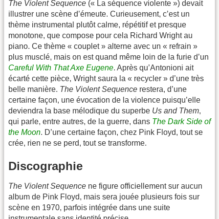
The Violent Sequence
(« La séquence violente ») devait
illustrer une scène d’émeute. Curieusement, c’est un
thème instrumental plutôt calme, répétitif et presque
monotone, que compose pour cela Richard Wright au
piano. Ce thème « couplet » alterne avec un « refrain »
plus musclé, mais on est quand même loin de la furie d’un
Careful With That Axe Eugene
. Après qu’Antonioni ait
écarté cette pièce, Wright saura la « recycler » d’une très
belle manière.
The Violent Sequence
restera, d’une
certaine façon, une évocation de la violence puisqu’elle
deviendra la base mélodique du superbe
Us and Them
,
qui parle, entre autres, de la guerre, dans
The Dark Side of
the Moon
. D’une certaine façon, chez Pink Floyd, tout se
crée, rien ne se perd, tout se transforme.
Discographie
The Violent Sequence
ne figure officiellement sur aucun
album de Pink Floyd, mais sera jouée plusieurs fois sur
scène en 1970, parfois intégrée dans une suite
instrumentale sans identité précise.