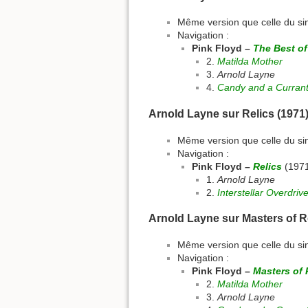
Même version que celle du si
Navigation :
Pink Floyd –
The Best of
2.
Matilda Mother
3.
Arnold Layne
4.
Candy and a Curran
Arnold Layne sur Relics (1971
Même version que celle du si
Navigation :
Pink Floyd –
Relics
(197
1.
Arnold Layne
2.
Interstellar Overdriv
Arnold Layne sur Masters of R
Même version que celle du si
Navigation :
Pink Floyd –
Masters of
2.
Matilda Mother
3.
Arnold Layne