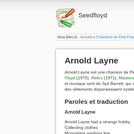
Seedfloyd
Vous êtes ici :
Accueil
»
Chansons de Pink Flo
Arnold Layne
Arnold Layne
est une chanson de Pink
Floyd
(1970),
Relics
(1971),
Masters
et musique sont de Syd Barrett, qui s
des vêtements disparaissaient systém
Paroles et traduction
Arnold Layne
Arnold Layne had a strange hobby
Collecting clothes
Moonshine washing line