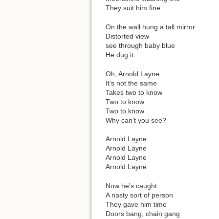
They suit him fine
On the wall hung a tall mirror
Distorted view
see through baby blue
He dug it
Oh, Arnold Layne
It’s not the same
Takes two to know
Two to know
Two to know
Why can’t you see?
Arnold Layne
Arnold Layne
Arnold Layne
Arnold Layne
Now he’s caught
A nasty sort of person
They gave him time
Doors bang, chain gang