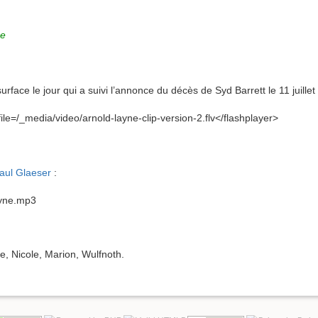
re
urface le jour qui a suivi l’annonce du décès de Syd Barrett le 11 juillet
le=/_media/video/arnold-layne-clip-version-2.flv</flashplayer>
aul Glaeser
:
ayne.mp3
e, Nicole, Marion, Wulfnoth.