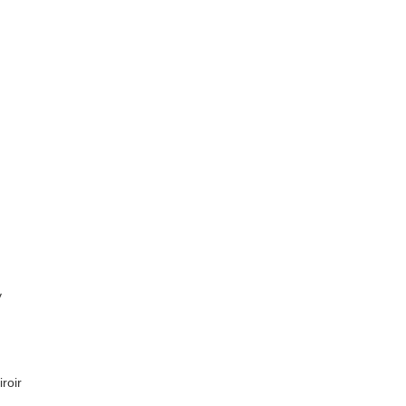
y
roir