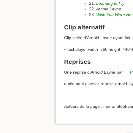
21.
Learning to Fly
22.
Arnold Layne
23.
Wish You Were He
Clip alternatif
Clip vidéo d’Arnold Layne ayant fait s
<flashplayer width=560 height=440>fi
Reprises
Une reprise d’
Arnold Layne
par
P
audio:paul-glaeser-reprise-arnold-l
Auteurs de la page : manu, Stéphani