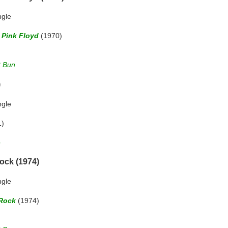
ngle
 Pink Floyd
(1970)
t Bun
)
ngle
1)
e
ock (1974)
ngle
 Rock
(1974)