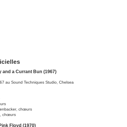
icielles
y and a Currant Bun (1967)
1967 au Sound Techniques Studio, Chelsea
e
œurs
kenbacker, chœurs
a, chœurs
Pink Floyd (1970)