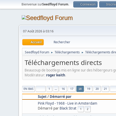
Bienvenue sur
Seedfloyd Forum
.
Connexion
Inscri
07 Août 2026 à 03:16
Accueil
Rechercher
Seedfloyd Forum
Téléchargements
Téléchargements dir
►
►
Téléchargements directs
Beaucoup de bootlegs mis en ligne sur des hébergeurs g
Modérateur:
roger keith
.
EN BAS
1
...
16
17
19
20
21
18
Sujet
/
Démarré par
Pink Floyd - 1968 - Live in Amsterdam
Démarré par
Black Strat
1
2