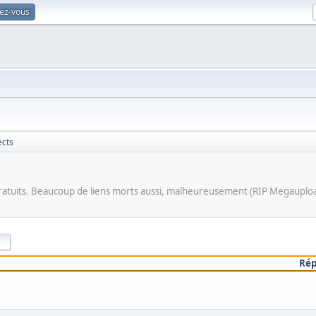
vez-vous
ects
ratuits. Beaucoup de liens morts aussi, malheureusement (RIP Megauploa
|
Ré