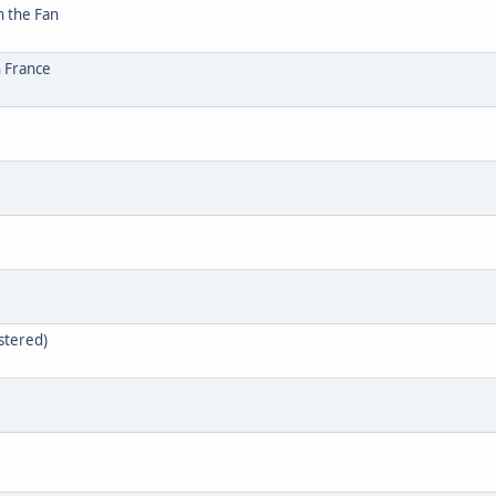
n the Fan
n France
stered)