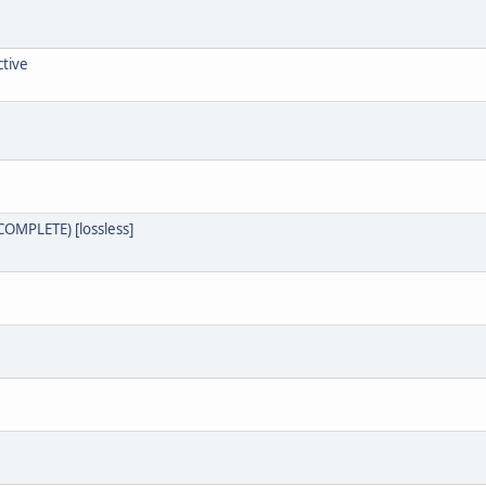
ctive
COMPLETE) [lossless]