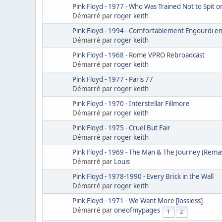
Pink Floyd - 1977 - Who Was Trained Not to Spit o
Démarré par
roger keith
Pink Floyd - 1994 - Comfortablement Engourdi e
Démarré par
roger keith
Pink Floyd - 1968 - Rome VPRO Rebroadcast
Démarré par
roger keith
Pink Floyd - 1977 - Paris 77
Démarré par
roger keith
Pink Floyd - 1970 - Interstellar Fillmore
Démarré par
roger keith
Pink Floyd - 1975 - Cruel But Fair
Démarré par
roger keith
Pink Floyd - 1969 - The Man & The Journey (Rema
Démarré par
Louis
Pink Floyd - 1978-1990 - Every Brick in the Wall
Démarré par
roger keith
Pink Floyd - 1971 - We Want More [lossless]
Démarré par
oneofmypages
1
2