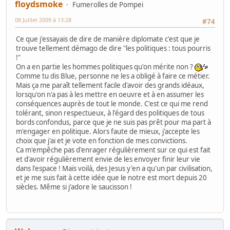
floydsmoke
Fumerolles de Pompei
08 Juillet 2009 à 13:28
#74
Ce que j'essayais de dire de manière diplomate c'est que je
trouve tellement démago de dire "les politiques : tous pourris
!"
On a en partie les hommes politiques qu'on mérite non ?
Comme tu dis Blue, personne ne les a obligé à faire ce métier.
Mais ça me paraît tellement facile d'avoir des grands idéaux,
lorsqu'on n'a pas à les mettre en oeuvre et à en assumer les
conséquences auprès de tout le monde. C'est ce qui me rend
tolérant, sinon respectueux, à l'égard des politiques de tous
bords confondus, parce que je ne suis pas prêt pour ma part à
m'engager en politique. Alors faute de mieux, j'accepte les
choix que j'ai et je vote en fonction de mes convictions.
Ca m'empêche pas d'enrager régulièrement sur ce qui est fait
et d'avoir régulièrement envie de les envoyer finir leur vie
dans l'espace ! Mais voilà, des Jesus y'en a qu'un par civilisation,
et je me suis fait à cette idée que le notre est mort depuis 20
siècles. Même si j'adore le saucisson !