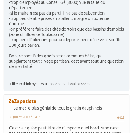
-trop d'employés au Conseil Gé (3000) vue la taille du
département.
-si le maire n'est pas du parti, il n'a pas de subvention.
-trop peu d'entreprises s'installent, malgré un potentiel
énorme.
-on préférera faire des cités dortoirs que des bassins d'emplois
(zone d'influence Toulousaine)
-trop peu d'éoliennes pour un département où le vent souffle
300 jours par an.
Bon, ce sont là des griefs assez communs hélas, qui
supplantent tout clivage partisan, c'est avant tout une question
de mentalité.
"I like to think oysters transcend national bareers."
ZeZapatiste
Le mec le plus génial de tout le gratin dauphinois
06 Juillet 2009 à 14:09
#64
C'est clair qu'on peut être de n'importe quel bord, si on n'est