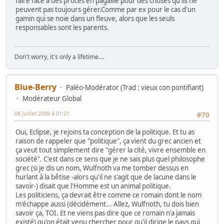
faire face à des procès en pagaille pour des choses qu'ils ne
peuvent pas toujours gérer.Comme par ex pour le cas d'un
gamin qui se noie dans un fleuve, alors que les seuls
responsables sont les parents.
Don't worry, it's only a lifetime....
Blue-Berry
Paléo-Modérator (Trad : vieux con pontifiant)
Modérateur Global
08 Juillet 2009 à 01:21
#70
Oui, Eclipse, je rejoins ta conception de la politique. Et tu as
raison de rappeler que "politique", ça vient du grec ancien et
ça veut tout simplement dire "gérer la cité, vivre ensemble en
société". C'est dans ce sens que je ne sais plus quel philosophe
grec (si je dis un nom, Wulfnoth va me tomber dessus en
hurlant à la bêtise -alors qu'il ne s'agit que de lacune dans le
savoir-) disait que l'Homme est un animal politique.
Les politiciens, ça devrait être comme ce romain dont le nom
m'échappe aussi (décidément... Allez, Wulfnoth, tu dois bien
savoir ça, TOI. Et ne viens pas dire que ce romain n'a jamais
existé) qu'on était venu chercher pour qu'il dirige le pays qui