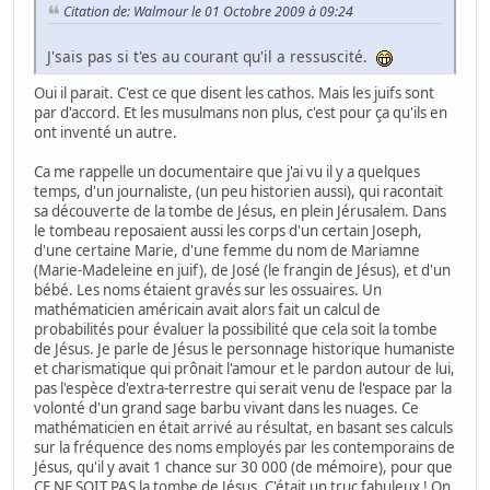
Citation de: Walmour le 01 Octobre 2009 à 09:24
J'sais pas si t'es au courant qu'il a ressuscité.
Oui il parait. C'est ce que disent les cathos. Mais les juifs sont
par d'accord. Et les musulmans non plus, c'est pour ça qu'ils en
ont inventé un autre.
Ca me rappelle un documentaire que j'ai vu il y a quelques
temps, d'un journaliste, (un peu historien aussi), qui racontait
sa découverte de la tombe de Jésus, en plein Jérusalem. Dans
le tombeau reposaient aussi les corps d'un certain Joseph,
d'une certaine Marie, d'une femme du nom de Mariamne
(Marie-Madeleine en juif), de José (le frangin de Jésus), et d'un
bébé. Les noms étaient gravés sur les ossuaires. Un
mathématicien américain avait alors fait un calcul de
probabilités pour évaluer la possibilité que cela soit la tombe
de Jésus. Je parle de Jésus le personnage historique humaniste
et charismatique qui prônait l'amour et le pardon autour de lui,
pas l'espèce d'extra-terrestre qui serait venu de l'espace par la
volonté d'un grand sage barbu vivant dans les nuages. Ce
mathématicien en était arrivé au résultat, en basant ses calculs
sur la fréquence des noms employés par les contemporains de
Jésus, qu'il y avait 1 chance sur 30 000 (de mémoire), pour que
CE NE SOIT PAS la tombe de Jésus. C'était un truc fabuleux ! On