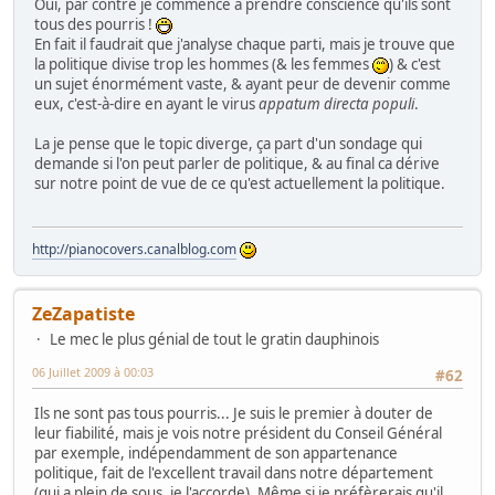
Oui, par contre je commence à prendre conscience qu'ils sont
tous des pourris !
En fait il faudrait que j'analyse chaque parti, mais je trouve que
la politique divise trop les hommes (& les femmes
) & c'est
un sujet énormément vaste, & ayant peur de devenir comme
eux, c'est-à-dire en ayant le virus
appatum directa populi
.
La je pense que le topic diverge, ça part d'un sondage qui
demande si l'on peut parler de politique, & au final ca dérive
sur notre point de vue de ce qu'est actuellement la politique.
http://pianocovers.canalblog.com
ZeZapatiste
Le mec le plus génial de tout le gratin dauphinois
06 Juillet 2009 à 00:03
#62
Ils ne sont pas tous pourris... Je suis le premier à douter de
leur fiabilité, mais je vois notre président du Conseil Général
par exemple, indépendamment de son appartenance
politique, fait de l'excellent travail dans notre département
(qui a plein de sous, je l'accorde). Même si je préfèrerais qu'il