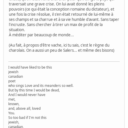
traversait une grave crise. On lui avait donné les pleins
pouvoirs (ce qui était la conception romaine du dictateur), et
une fois la crise résolue, il s'en était retourné de lui-même à
ses champs et sa charrue et à sa vie humble d'avant. Sans taper
l'incruste. Sans chercher à tirer un max de profit de la
situation.
À méditer par beaucoup de monde...
(Au fait, à propos d'être vache, ici tu sais, c'est le règne du
charolais. On a aussi un peu de Salers... et même des bisons)
I would have liked to be this
jewish
canadian
poet
who sings Love and its meanders so well.
But by this time I would be dead,
And I would never have
met,
known,
and, above all, loved
You.
So too bad if I'm not this
jewish,
canadian,