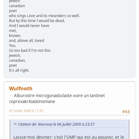
jewish
canadian
poet
who sings Love and its meanders so well.
But by this time I would be dead,
And I would never have
met,
known,
and, above all, loved
You.
So too bad if I'm not this
jewish,
canadian,
poet
It's all right.
Wulfnoth
Alburostre microgonadoclaste voire un tantinet
coprexakribadzinomane
07 Juillet 2009 à 11:33
#68
Citation de: Neorossi le 06 Juillet 2009 à 23:37
Laisse-moi deviner: c'est l'UMP qui est au pouvoir, et le