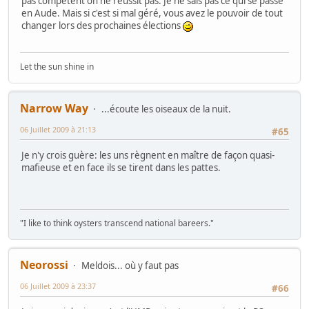
pas compétent on ne réussit pas. Je ne sais pas ce qui se passe
en Aude. Mais si c'est si mal géré, vous avez le pouvoir de tout
changer lors des prochaines élections
Let the sun shine in
Narrow Way
...écoute les oiseaux de la nuit.
06 Juillet 2009 à 21:13
#65
Je n'y crois guère: les uns règnent en maître de façon quasi-
mafieuse et en face ils se tirent dans les pattes.
"I like to think oysters transcend national bareers."
Neorossi
Meldois... où y faut pas
06 Juillet 2009 à 23:37
#66