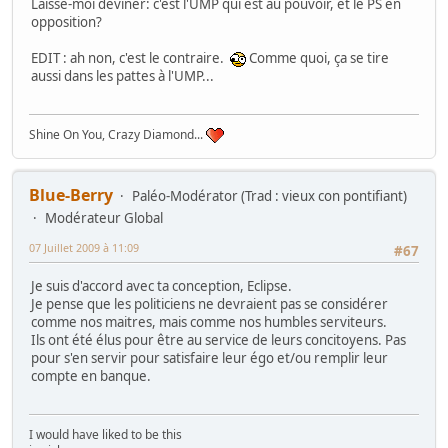
Laisse-moi deviner: c'est l'UMP qui est au pouvoir, et le PS en
opposition?
EDIT : ah non, c'est le contraire.
Comme quoi, ça se tire
aussi dans les pattes à l'UMP...
Shine On You, Crazy Diamond...
Blue-Berry
Paléo-Modérator (Trad : vieux con pontifiant)
Modérateur Global
07 Juillet 2009 à 11:09
#67
Je suis d'accord avec ta conception, Eclipse.
Je pense que les politiciens ne devraient pas se considérer
comme nos maitres, mais comme nos humbles serviteurs.
Ils ont été élus pour être au service de leurs concitoyens. Pas
pour s'en servir pour satisfaire leur égo et/ou remplir leur
compte en banque.
I would have liked to be this