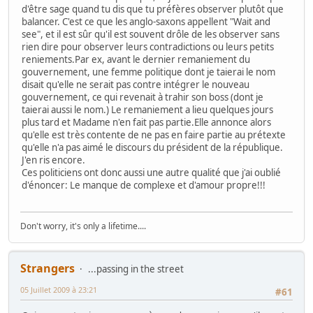
d'être sage quand tu dis que tu préfères observer plutôt que
balancer. C'est ce que les anglo-saxons appellent "Wait and
see", et il est sûr qu'il est souvent drôle de les observer sans
rien dire pour observer leurs contradictions ou leurs petits
reniements.Par ex, avant le dernier remaniement du
gouvernement, une femme politique dont je taierai le nom
disait qu'elle ne serait pas contre intégrer le nouveau
gouvernement, ce qui revenait à trahir son boss (dont je
taierai aussi le nom.) Le remaniement a lieu quelques jours
plus tard et Madame n'en fait pas partie.Elle annonce alors
qu'elle est très contente de ne pas en faire partie au prétexte
qu'elle n'a pas aimé le discours du président de la république.
J'en ris encore.
Ces politiciens ont donc aussi une autre qualité que j'ai oublié
d'énoncer: Le manque de complexe et d'amour propre!!!
Don't worry, it's only a lifetime....
Strangers
...passing in the street
05 Juillet 2009 à 23:21
#61