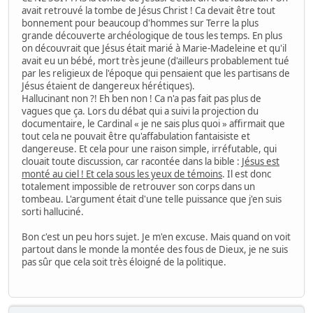
avait retrouvé la tombe de Jésus Christ ! Ca devait être tout
bonnement pour beaucoup d'hommes sur Terre la plus
grande découverte archéologique de tous les temps. En plus
on découvrait que Jésus était marié à Marie-Madeleine et qu'il
avait eu un bébé, mort très jeune (d'ailleurs probablement tué
par les religieux de l'époque qui pensaient que les partisans de
Jésus étaient de dangereux hérétiques).
Hallucinant non ?! Eh ben non ! Ca n'a pas fait pas plus de
vagues que ça. Lors du débat qui a suivi la projection du
documentaire, le Cardinal « je ne sais plus quoi » affirmait que
tout cela ne pouvait être qu'affabulation fantaisiste et
dangereuse. Et cela pour une raison simple, irréfutable, qui
clouait toute discussion, car racontée dans la bible :
Jésus est
monté au ciel ! Et cela sous les yeux de témoins
. Il est donc
totalement impossible de retrouver son corps dans un
tombeau. L'argument était d'une telle puissance que j'en suis
sorti halluciné.
Bon c'est un peu hors sujet. Je m'en excuse. Mais quand on voit
partout dans le monde la montée des fous de Dieux, je ne suis
pas sûr que cela soit très éloigné de la politique.