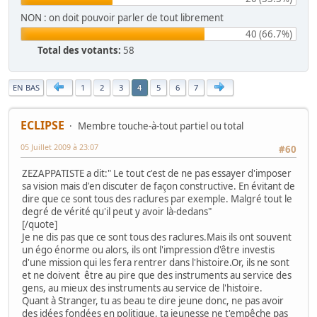
NON : on doit pouvoir parler de tout librement
40 (66.7%)
Total des votants:
58
|
EN BAS
1
2
3
5
6
7
4
ECLIPSE
Membre touche-à-tout partiel ou total
05 Juillet 2009 à 23:07
#60
ZEZAPPATISTE a dit:" Le tout c'est de ne pas essayer d'imposer
sa vision mais d'en discuter de façon constructive. En évitant de
dire que ce sont tous des raclures par exemple. Malgré tout le
degré de vérité qu'il peut y avoir là-dedans"
[/quote]
Je ne dis pas que ce sont tous des raclures.Mais ils ont souvent
un égo énorme ou alors, ils ont l'impression d'être investis
d'une mission qui les fera rentrer dans l'histoire.Or, ils ne sont
et ne doivent être au pire que des instruments au service des
gens, au mieux des instruments au service de l'histoire.
Quant à Stranger, tu as beau te dire jeune donc, ne pas avoir
des idées fondées en politique, ta jeunesse ne t'empêche pas