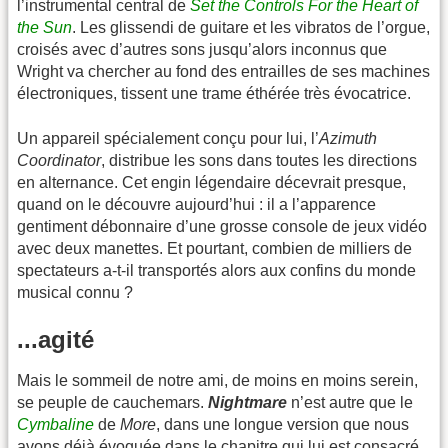
l’instrumental central de
Set the Controls For the Heart of
the Sun
. Les glissendi de guitare et les vibratos de l’orgue,
croisés avec d’autres sons jusqu’alors inconnus que
Wright va chercher au fond des entrailles de ses machines
électroniques, tissent une trame éthérée très évocatrice.
Un appareil spécialement conçu pour lui, l’
Azimuth
Coordinator
, distribue les sons dans toutes les directions
en alternance. Cet engin légendaire décevrait presque,
quand on le découvre aujourd’hui : il a l’apparence
gentiment débonnaire d’une grosse console de jeux vidéo
avec deux manettes. Et pourtant, combien de milliers de
spectateurs a-t-il transportés alors aux confins du monde
musical connu ?
...agité
Mais le sommeil de notre ami, de moins en moins serein,
se peuple de cauchemars.
Nightmare
n’est autre que le
Cymbaline
de
More
, dans une longue version que nous
avons déjà évoquée dans le chapitre qui lui est consacré.