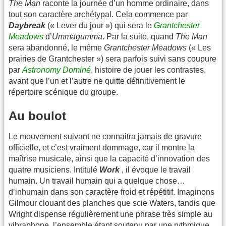
The Man
raconte la journée d’un homme ordinaire, dans
tout son caractère archétypal. Cela commence par
Daybreak
(« Lever du jour ») qui sera le
Grantchester
Meadows
d’
Ummagumma
. Par la suite, quand
The Man
sera abandonné, le même
Grantchester Meadows
(« Les
prairies de Grantchester ») sera parfois suivi sans coupure
par
Astronomy Dominé
, histoire de jouer les contrastes,
avant que l’un et l’autre ne quitte définitivement le
répertoire scénique du groupe.
Au boulot
Le mouvement suivant ne connaitra jamais de gravure
officielle, et c’est vraiment dommage, car il montre la
maîtrise musicale, ainsi que la capacité d’innovation des
quatre musiciens. Intitulé
Work
, il évoque le travail
humain. Un travail humain qui a quelque chose…
d’inhumain dans son caractère froid et répétitif. Imaginons
Gilmour clouant des planches que scie Waters, tandis que
Wright dispense régulièrement une phrase très simple au
vibraphone, l’ensemble étant soutenu par une rythmique