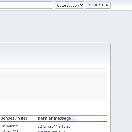
éponses
/
Vues
Dernier message
Réponses: 3
22 Juin 2011 à 13:23
Vues: 5084
par
Narrow Way