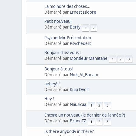
La moindre des choses...
Démarré par
Ernest Isidore
Petit nouveau!
Démarré par
Berty
1
2
Psychedelic Présentation
Démarré par
Psychedelic
Bonjour chez vous !
Démarré par
Monsieur Manatane
1
2
3
Bonjour à tous!
Démarré par
Nick_Al_Banam
héhey!!!
Démarré par
Knip Dyolf
Hey !
Démarré par
Nausicaa
1
2
3
Encore un nouveau (le dernier de l'année ?)
Démarré par
BrunoTZ
1
2
3
Is there anybody in there?