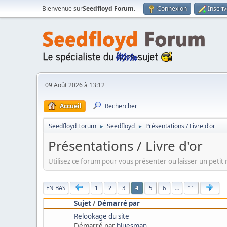
Bienvenue sur
Seedfloyd Forum
.
Connexion
Inscri
09 Août 2026 à 13:12
Accueil
Rechercher
Seedfloyd Forum
Seedfloyd
Présentations / Livre d'or
►
►
Présentations / Livre d'or
Utilisez ce forum pour vous présenter ou laisser un peti
|
EN BAS
1
2
3
5
6
...
11
4
Sujet
/
Démarré par
Relookage du site
Démarré par
bluesman