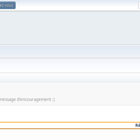
vez-vous
t message d'encouragement :)
R