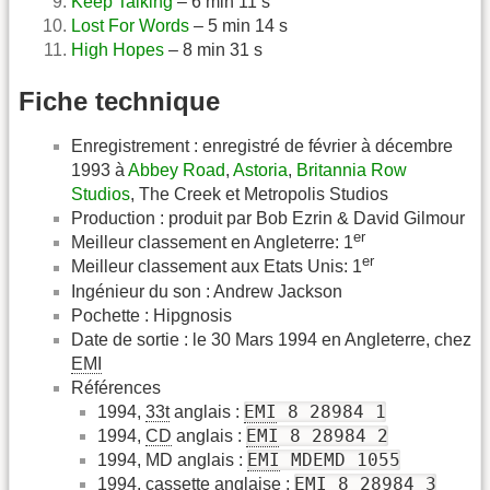
Keep Talking
– 6 min 11 s
Lost For Words
– 5 min 14 s
High Hopes
– 8 min 31 s
Fiche technique
Enregistrement : enregistré de février à décembre
1993 à
Abbey Road
,
Astoria
,
Britannia Row
Studios
, The Creek et Metropolis Studios
Production : produit par Bob Ezrin & David Gilmour
er
Meilleur classement en Angleterre: 1
er
Meilleur classement aux Etats Unis: 1
Ingénieur du son : Andrew Jackson
Pochette : Hipgnosis
Date de sortie : le 30 Mars 1994 en Angleterre, chez
EMI
Références
EMI
8 28984 1
1994,
33t
anglais :
EMI
8 28984 2
1994,
CD
anglais :
EMI
MDEMD 1055
1994, MD anglais :
EMI
8 28984 3
1994, cassette anglaise :