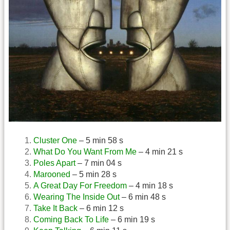
Cluster One
– 5 min 58 s
What Do You Want From Me
– 4 min 21 s
Poles Apart
– 7 min 04 s
Marooned
– 5 min 28 s
A Great Day For Freedom
– 4 min 18 s
Wearing The Inside Out
– 6 min 48 s
Take It Back
– 6 min 12 s
Coming Back To Life
– 6 min 19 s