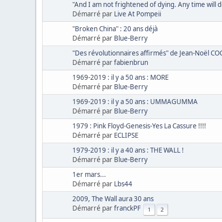
"And I am not frightened of dying. Any time will d
Démarré par
Live At Pompeii
"Broken China" : 20 ans déjà
Démarré par
Blue-Berry
"Des révolutionnaires affirmés" de Jean-Noël C
Démarré par
fabienbrun
1969-2019 : il y a 50 ans : MORE
Démarré par
Blue-Berry
1969-2019 : il y a 50 ans : UMMAGUMMA
Démarré par
Blue-Berry
1979 : Pink Floyd-Genesis-Yes La Cassure !!!!
Démarré par
ECLIPSE
1979-2019 : il y a 40 ans : THE WALL !
Démarré par
Blue-Berry
1er mars...
Démarré par
Lbs44
2009, The Wall aura 30 ans
Démarré par
franckPF
1
2