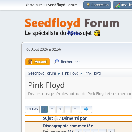
Bienvenue sur
Seedfloyd Forum
.
Connexion
Inscri
06 Août 2026 à 02:56
Accueil
Rechercher
Seedfloyd Forum
Pink Floyd
Pink Floyd
►
►
Pink Floyd
Discussions générales autour de Pink Floyd et ses membr
|
EN BAS
2
3
...
25
1
Sujet
/
Démarré par
Discographie commentée
Démarré par
MP