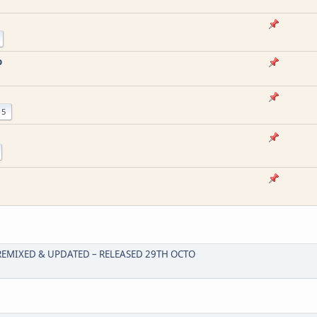
o
15
REMIXED & UPDATED – RELEASED 29TH OCTO