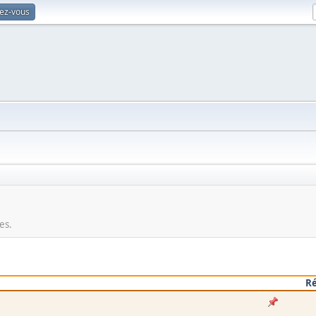
vez-vous
es.
R