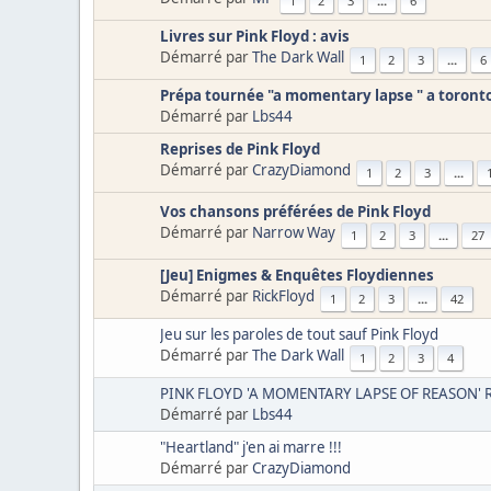
1
2
3
...
6
Livres sur Pink Floyd : avis
Démarré par
The Dark Wall
1
2
3
...
6
Prépa tournée "a momentary lapse " a toront
Démarré par
Lbs44
Reprises de Pink Floyd
Démarré par
CrazyDiamond
1
2
3
...
Vos chansons préférées de Pink Floyd
Démarré par
Narrow Way
1
2
3
...
27
[Jeu] Enigmes & Enquêtes Floydiennes
Démarré par
RickFloyd
1
2
3
...
42
Jeu sur les paroles de tout sauf Pink Floyd
Démarré par
The Dark Wall
1
2
3
4
PINK FLOYD 'A MOMENTARY LAPSE OF REASON' 
Démarré par
Lbs44
"Heartland" j'en ai marre !!!
Démarré par
CrazyDiamond