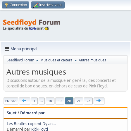
Connexion
Inscrivez-vous
Menu principal
Seedfloyd Forum
Musiques et cætera
Autres musiques
►
►
Autres musiques
Discussions autour de la musique en général, des concerts et
conseil de bon disques, en dehors de ceux de Pink Floyd.
|
EN BAS
1
...
18
19
21
22
20
Sujet
/
Démarré par
Les Beatles copient Dylan...
Démarré par
RickFloyd