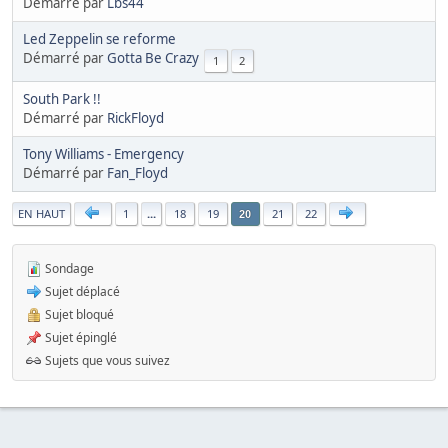
Démarré par
Lbs44
Led Zeppelin se reforme
Démarré par
Gotta Be Crazy
1
2
South Park !!
Démarré par
RickFloyd
Tony Williams - Emergency
Démarré par
Fan_Floyd
|
EN HAUT
1
...
18
19
21
22
20
Sondage
Sujet déplacé
Sujet bloqué
Sujet épinglé
Sujets que vous suivez