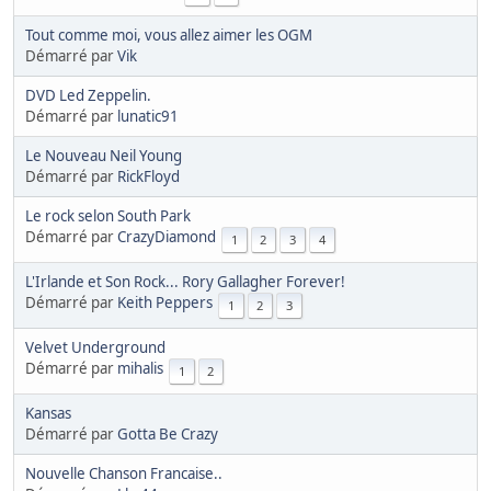
Tout comme moi, vous allez aimer les OGM
Démarré par
Vik
DVD Led Zeppelin.
Démarré par
lunatic91
Le Nouveau Neil Young
Démarré par
RickFloyd
Le rock selon South Park
Démarré par
CrazyDiamond
1
2
3
4
L'Irlande et Son Rock... Rory Gallagher Forever!
Démarré par
Keith Peppers
1
2
3
Velvet Underground
Démarré par
mihalis
1
2
Kansas
Démarré par
Gotta Be Crazy
Nouvelle Chanson Francaise..