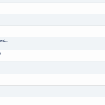
ent...
)