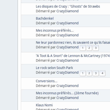
Les disques de Crazy : "Ghosts" de Strawbs
Démarré par
CrazyDiamond
Bachdenkel
Démarré par
CrazyDiamond
Mes inconnus préférés...
Démarré par
CrazyDiamond
Ne leur pardonnez rien, ils savaient ce qu'ils faisai
Démarré par
CrazyDiamond
1
2
3
"A Toot & A Snort" de Lennon & McCartney (1974
Démarré par
CrazyDiamond
Le rock selon South Park
Démarré par
CrazyDiamond
1
2
3
4
Conversions...
Démarré par
CrazyDiamond
Mes inconnus préférés... (2ème fournée)
Démarré par
CrazyDiamond
Klaus Nomi
Démarré par
CrazyDiamond