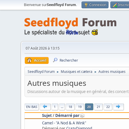
Bienvenue sur
Seedfloyd Forum
.
Connexion
Inscri
07 Août 2026 à 13:15
Accueil
Rechercher
Seedfloyd Forum
Musiques et cætera
Autres musiques
►
►
Autres musiques
Discussions autour de la musique en général, des concerts
|
EN BAS
1
...
18
19
21
22
20
Sujet
/
Démarré par
Camel - "A Nod & A Wink"
Démarré par
CrazyDiamond