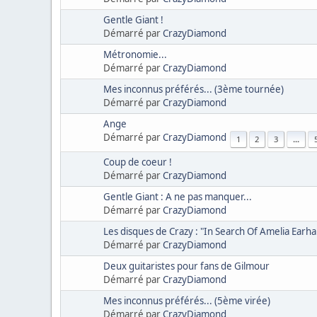
Gentle Giant !
Démarré par
CrazyDiamond
Métronomie...
Démarré par
CrazyDiamond
Mes inconnus préférés... (3ème tournée)
Démarré par
CrazyDiamond
Ange
Démarré par
CrazyDiamond
1
2
3
...
Coup de coeur !
Démarré par
CrazyDiamond
Gentle Giant : A ne pas manquer...
Démarré par
CrazyDiamond
Les disques de Crazy : "In Search Of Amelia Earha
Démarré par
CrazyDiamond
Deux guitaristes pour fans de Gilmour
Démarré par
CrazyDiamond
Mes inconnus préférés... (5ème virée)
Démarré par
CrazyDiamond